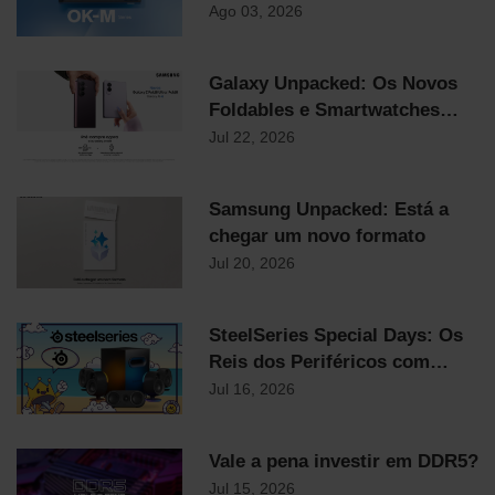
Preço Mais Competitivo do
Ago 03, 2026
Mercado
Galaxy Unpacked: Os Novos
Foldables e Smartwatches
Samsung já chegaram!
Jul 22, 2026
Samsung Unpacked: Está a
chegar um novo formato
Jul 20, 2026
SteelSeries Special Days: Os
Reis dos Periféricos com
Descontos Flash Até
Jul 16, 2026
Domingo!
Vale a pena investir em DDR5?
Jul 15, 2026