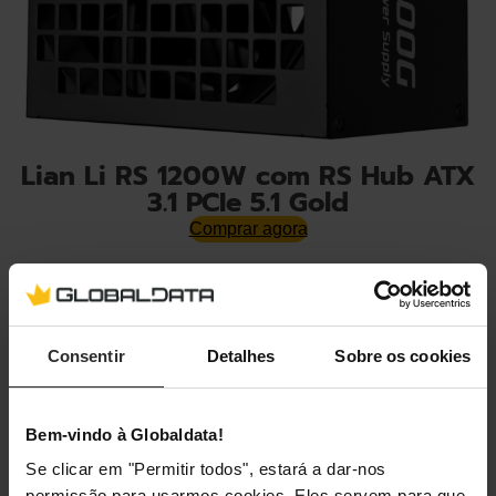
Lian Li RS 1200W com RS Hub ATX
3.1 PCIe 5.1 Gold
Comprar agora
Consentir
Detalhes
Sobre os cookies
Bem-vindo à Globaldata!
Se clicar em "Permitir todos", estará a dar-nos
permissão para usarmos cookies. Eles servem para que