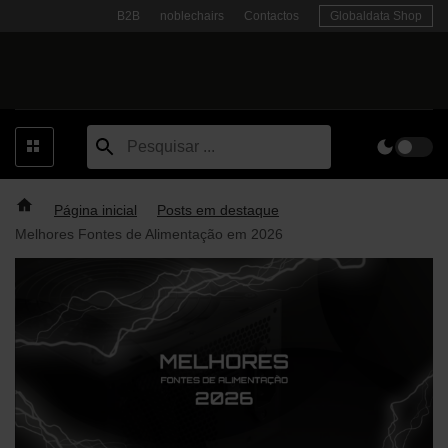
Skip
B2B
noblechairs
Contactos
Globaldata Shop
to
content
Página inicial
Posts em destaque
Melhores Fontes de Alimentação em 2026