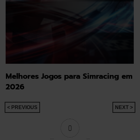
Melhores Jogos para Simracing em
2026
Navegação
< PREVIOUS
NEXT >
de
0
artigos