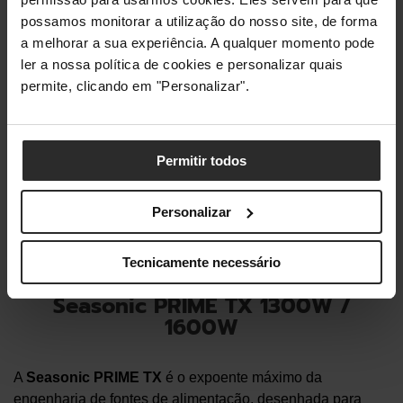
possamos monitorar a utilização do nosso site, de forma
a melhorar a sua experiência. A qualquer momento pode
ler a nossa política de cookies e personalizar quais
permite, clicando em "Personalizar".
Permitir todos
Lian Li RS 1200W com RS Hub ATX
Personalizar
3.1 PCIe 5.1 Gold
Comprar agora
Tecnicamente necessário
Seasonic PRIME TX 1300W /
1600W
A
Seasonic PRIME TX
é o expoente máximo da
engenharia de fontes de alimentação, desenhada para