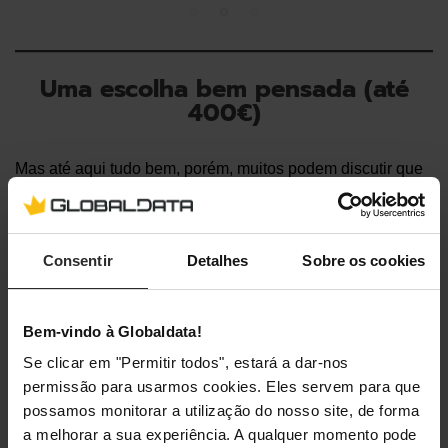
Uma escolha bem pensada (até
400€)
Mas até aqui tudo bem, porém, muitos podem discutir que
a verdadeira experiência de simulação começa com Direct
Drive. Ao
contrário da tecnologia Belt
, a
Direct Drive
permite ter uma sensibilidade muito mais aproximada à
Consentir
Detalhes
Sobre os cookies
real
, as pequenas irregularidades da estrada tornam-se
mais tangíveis e consequentemente a condução mais
imersiva e responsiva.
Bem-vindo à Globaldata!
Se clicar em "Permitir todos", estará a dar-nos
permissão para usarmos cookies. Eles servem para que
possamos monitorar a utilização do nosso site, de forma
a melhorar a sua experiência. A qualquer momento pode