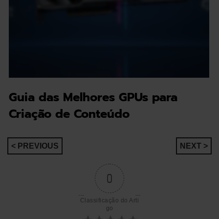
Guia das Melhores GPUs para
Criação de Conteúdo
Navegação
< PREVIOUS
NEXT >
de
0
artigos
Classificação do Arti
go