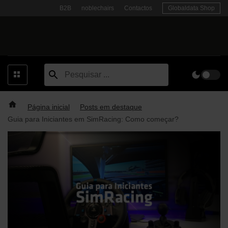
Skip
B2B
noblechairs
Contactos
Globaldata Shop
to
content
Página inicial
Posts em destaque
Guia para Iniciantes em SimRacing: Como começar?