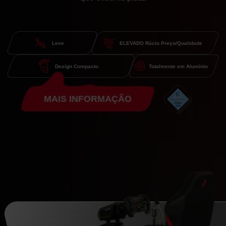
Leve
ELEVADO Rácio Preço/Qualidade
Design Compacto
Totalmente em Alumínio
MAIS INFORMAÇÃO