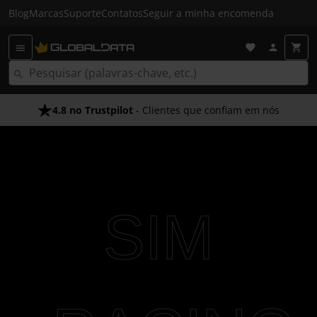
Blog
Marcas
Suporte
Contatos
Seguir a minha encomenda
4.8 no Trustpilot
Envio Gratuito em 24 HRS
- Clientes que confiam em nós
- Acima dos 50€
SIM