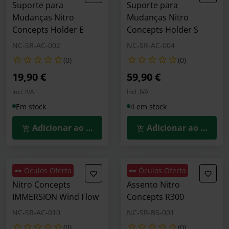
Suporte para
Suporte para
Mudanças Nitro
Mudanças Nitro
Concepts Holder E
Concepts Holder S
NC-SR-AC-002
NC-SR-AC-004
(0)
(0)
19,90 €
59,90 €
Incl. IVA
Incl. IVA
Em stock
4 em stock
Adicionar ao Carrinho
Adicionar ao Carrin
🕶️ Óculos Oferta
🕶️ Óculos Oferta
Nitro Concepts
Assento Nitro
IMMERSION Wind Flow
Concepts R300
NC-SR-AC-010
NC-SR-BS-001
(0)
(0)