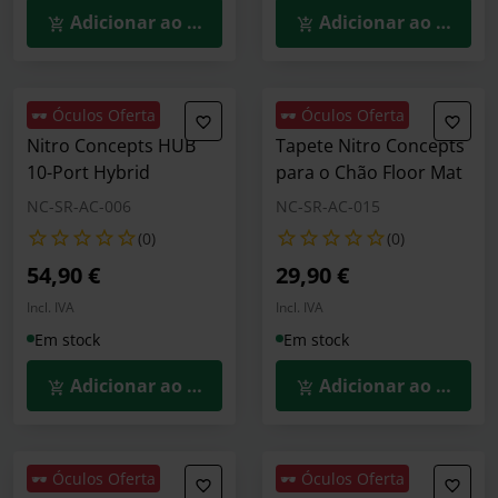
Adicionar ao Carrinho
Adicionar ao Carrin
🕶️ Óculos Oferta
🕶️ Óculos Oferta
Nitro Concepts HUB
Tapete Nitro Concepts
10-Port Hybrid
para o Chão Floor Mat
NC-SR-AC-006
NC-SR-AC-015
(0)
(0)
54,90 €
29,90 €
Incl. IVA
Incl. IVA
Em stock
Em stock
Adicionar ao Carrinho
Adicionar ao Carrin
🕶️ Óculos Oferta
🕶️ Óculos Oferta