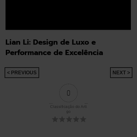
Lian Li: Design de Luxo e
Performance de Excelência
Navegação
< PREVIOUS
NEXT >
de
0
artigos
Classificação do Arti
go