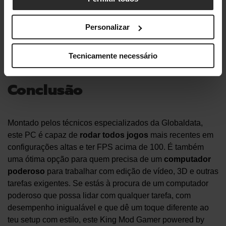
e
apoio técnico
especializado!
Personalizar
Tecnicamente necessário
Conclusão
Montado pelos técnicos especializados da Globaldata,
este PC é capaz de
rodar todos jogos
mais recentes em
configurações altas e ter FPS acima de 100. É também
uma ótima opção para quem precisa de um
computador
poderoso
para trabalhar com edição de vídeo, 3D e outras
tarefas exigentes. Se estás à procura de um computador
poderoso que possa lidar com qualquer tarefa, com
desempenho inigualável e que dê um toque diferente ao
teu setup com estilo, este King Mod Gamer powered by