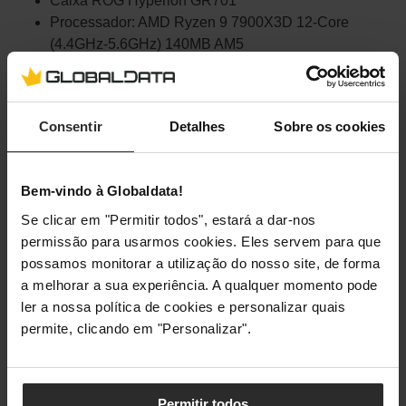
Caixa ROG Hyperion GR701
Processador: AMD Ryzen 9 7900X3D 12-Core
(4.4GHz-5.6GHz) 140MB AM5
Placa gráfica: Asus GeForce RTX 4090 ROG Strix
Gaming OC 24GB GDDR6X DLSS3
Motherboard: Asus ROG Strix X670E-F Gaming WiF
Consentir
Detalhes
Sobre os cookies
Memória RAM: 2 x Kit 32GB (2 x 16GB) DDR5
6000MHz RGB CL38
Armazenamento: SSD de 2 TB Gen4 M.2 NVMe
Bem-vindo à Globaldata!
Fonte de alimentação: Asus ROG Thor 1200W P2
80+ Platinum
Se clicar em "Permitir todos", estará a dar-nos
Sistema operacional: Windows 11 Home
permissão para usarmos cookies. Eles servem para que
possamos monitorar a utilização do nosso site, de forma
Garantia
a melhorar a sua experiência. A qualquer momento pode
ler a nossa política de cookies e personalizar quais
permite, clicando em "Personalizar".
Os nossos King Mod vêm com uma
garantia de 5 anos
.
Para além disso, temos um serviço de
recolha gratuita
de
equipamentos em caso de avaria em Portugal Continental
Permitir todos