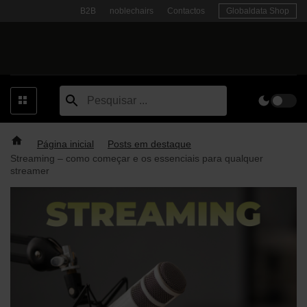
Skip
B2B
noblechairs
Contactos
Globaldata Shop
to
content
Página inicial
Posts em destaque
Streaming – como começar e os essenciais para qualquer
streamer