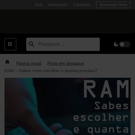
Skip
B2B
noblechairs
Contactos
Globaldata Shop
to
content
Página inicial
Posts em destaque
RAM – Sabes como escolher e quanta precisas?