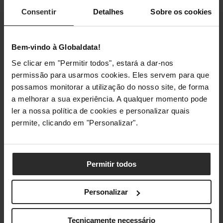
Agora que sabes os termos todos, o que deves ter em
Consentir
Detalhes
Sobre os cookies
atenção antes de comprar?
Velocidade vs Capacidade
Bem-vindo à Globaldata!
Se clicar em "Permitir todos", estará a dar-nos
Ao selecionares o teu kit de RAM, a velocidade e a
permissão para usarmos cookies. Eles servem para que
capacidade têm de ser equilibradas. Isto reduz a
possamos monitorar a utilização do nosso site, de forma
possibilidade de quaisquer problemas complexos, como
a melhorar a sua experiência. A qualquer momento pode
bottlenecking ou uma queda no desempenho.
ler a nossa política de cookies e personalizar quais
permite, clicando em "Personalizar".
Para além disso, deves também ter em consideração a tua
carga de trabalho e a principal utilização do seu PC. Se o
teu foco é gaming, foca-te na velocidade da RAM. Se o teu
Permitir todos
foco é trabalhar e utilizar programas mais pesados, deves
ter mais em consideração a capacidade do kit.
Personalizar
Quantos sticks de RAM precisas?
Tecnicamente necessário