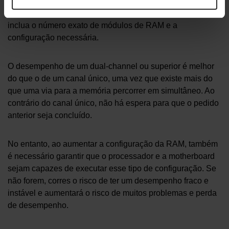
Recomendamos que compre apenas um kit de RAM, que
inclua o número exato de módulos de RAM e a
configuração necessária.
O desempenho de um dual-channel ou superior é melhor
do que o de um canal único, uma vez que existe mais do
que uma via para a memória percorrer em simultâneo. Ao
contrário do canal único, não há espera para que o pedido
anterior seja concluído.
No entanto, ao aumentar a configuração da RAM, também
é necessário garantir que o processador e a motherboard
sejam capazes de executar esse tipo de configuração. Se
não forem, corres o risco de ter um desempenho fraco e
instável e aumentará o risco de muitos problemas e perda
de desempenho.