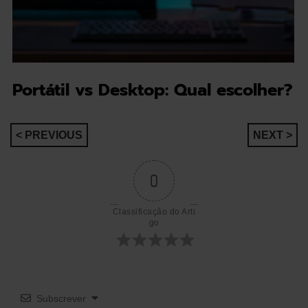
Portátil vs Desktop: Qual escolher?
Navegação
< PREVIOUS
NEXT >
de
0
artigos
Classificação do Arti
go
Subscrever