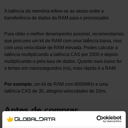
A latência da memória refere-se ao atraso entre a
transferência de dados da RAM para o processador.
Para obter o melhor desempenho possível, recomendamos
que procures um kit de RAM com uma latência baixa, mas
com uma velocidade de RAM elevada. Podes calcular a
latência multiplicando a latência CAS por 2000 e depois
multiplicando-a pela taxa de dados. Quanto mais baixo for
o tempo em nanossegundos (ns), mais rápida é a RAM.
Por exemplo
, um kit de RAM com 6000MHz e uma
latência CAS de 30, atingiria velocidades de 10ns.
Antes de comprar