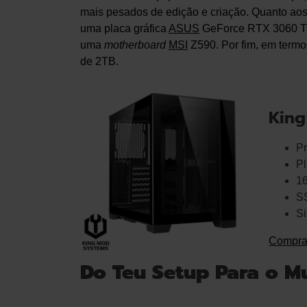
mais pesados de edição e criação. Quanto a
uma placa gráfica
ASUS
GeForce RTX 3060 T
uma
motherboard
MSI
Z590. Por fim, em ter
de 2TB.
King
Pr
Pl
1
S
Si
Compra
Do Teu Setup Para o 