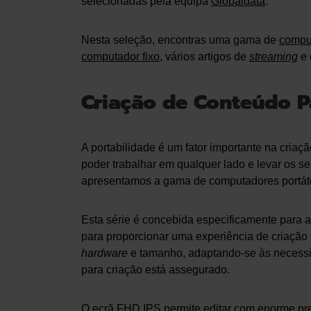
selecionadas pela equipa
Globaldata
.
Nesta seleção, encontras uma gama de
comput
computador fixo
, vários artigos de
streaming
e 
Criação de Conteúdo P
A portabilidade é um fator importante na criaç
poder trabalhar em qualquer lado e levar os s
apresentamos a gama de computadores portát
Esta série é concebida especificamente para 
para proporcionar uma experiência de criação
hardware
e tamanho, adaptando-se às necessi
para criação está assegurado.
O ecrã FHD IPS permite editar com enorme prec