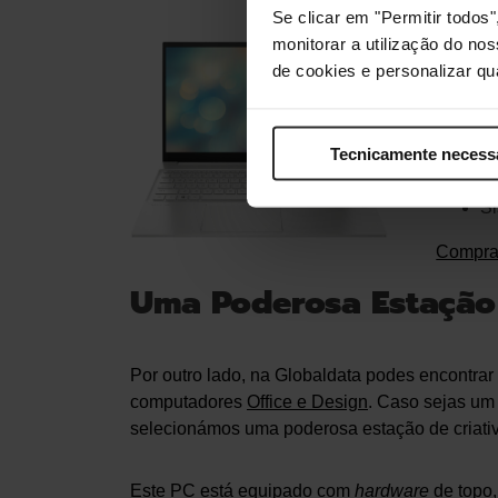
Se clicar em "Permitir todo
Port
monitorar a utilização do no
de cookies e personalizar qu
Pr
Pl
Tecnicamente necess
1
Ec
Si
Compra
Uma Poderosa Estação 
Por outro lado, na Globaldata podes encontrar
computadores
Office e Design
. Caso sejas um 
selecionámos uma poderosa estação de criativ
Este PC está equipado com
hardware
de topo,