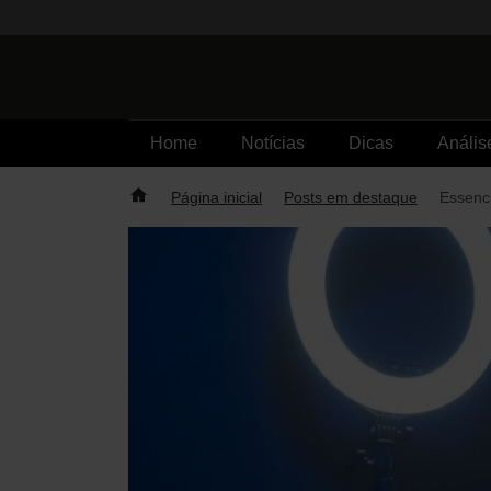
Skip
to
content
Home
Notícias
Dicas
Anális
Página inicial
Posts em destaque
Essenc