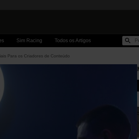
es
Sim Racing
Todos os Artigos
iais Para os Criadores de Conteúdo