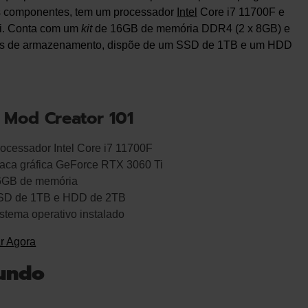
os componentes, tem um processador
Intel
Core i7 11700F e
i. Conta com um
kit
de 16GB de memória DDR4 (2 x 8GB) e
mos de armazenamento, dispõe de um SSD de 1TB e um HDD
 Mod Creator 101
ocessador Intel Core i7 11700F
aca gráfica GeForce RTX 3060 Ti
6GB de memória
SD de 1TB e HDD de 2TB
stema operativo instalado
r Agora
Mundo