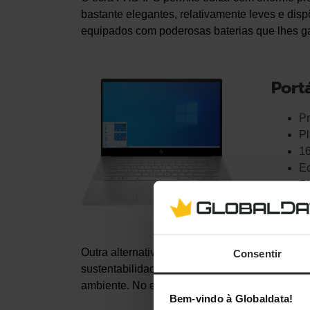
bastante elegantes, relativamente leves e disp
equipados com poderosas baterias que lhes 
Port
Pr
Pl
1
Ec
Si
Compra
Outra alternativa que recomendamos à série Env
Consentir
sustentabilidade. É fabricado a partir de plást
ambiente. No entanto, não tem um rendimento 
Bem-vindo à Globaldata!