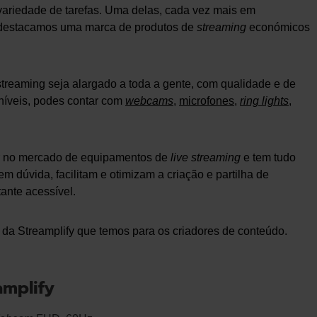
ariedade de tarefas. Uma delas, cada vez mais em
 destacamos uma marca de produtos de
streaming
económicos
treaming seja alargado a toda a gente, com qualidade e de
níveis, podes contar com
webcams
,
microfones
,
ring lights
,
ar no mercado de equipamentos de
live streaming
e tem tudo
sem dúvida, facilitam e otimizam a criação e partilha de
ante acessível.
s da Streamplify que temos para os criadores de conteúdo.
amplify