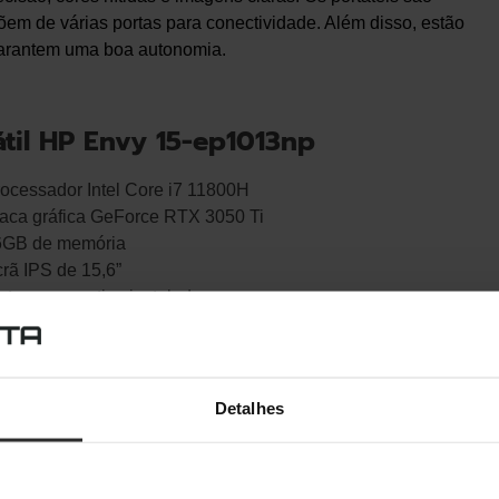
õem de várias portas para conectividade. Além disso, estão
garantem uma boa autonomia.
átil HP Envy 15-ep1013np
ocessador Intel Core i7 11800H
aca gráfica GeForce RTX 3050 Ti
6GB de memória
rã IPS de 15,6”
stema operativo instalado
r Agora
y da HP, é o portátil Pavilion, que valoriza a
Detalhes
ico em risco de entrar nos oceanos e é criado a pensar no meio
tão poderoso.