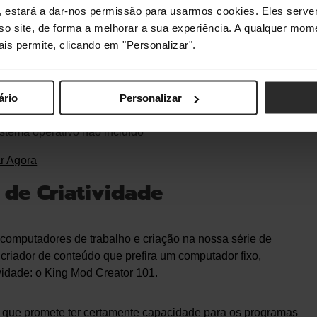
s", estará a dar-nos permissão para usarmos cookies. Eles ser
átil HP Pavilion 15-eg0018np
sso site, de forma a melhorar a sua experiência. A qualquer mome
ais permite, clicando em "Personalizar".
ocessador Intel Core i7 1165G7
aca gráfica integrada Intel Iris Xe
ário
Personalizar
2GB de memória
rã FHD de 15,6”
stema operativo não incluído
r Agora
de Criatividade
 computadores de trabalho e criação na nossa série de
criador de conteúdo que prefira um computador fixo,
idade: o King Mod Creator 101.
 que promete ter certamente capacidade para os programas