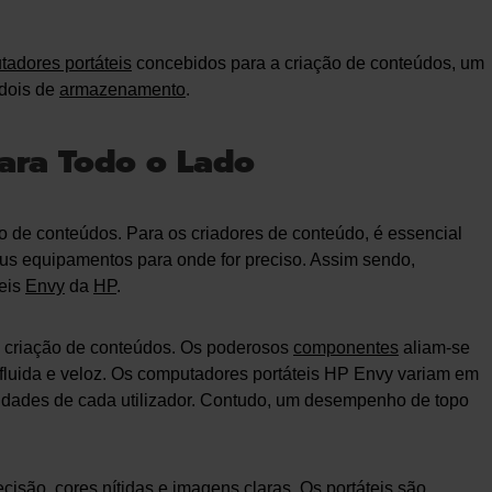
adores portáteis
concebidos para a criação de conteúdos, um
dois de
armazenamento
.
ara Todo o Lado
ão de conteúdos. Para os criadores de conteúdo, é essencial
eus equipamentos para onde for preciso. Assim sendo,
eis
Envy
da
HP
.
a criação de conteúdos. Os poderosos
componentes
aliam-se
 fluida e veloz. Os computadores portáteis HP Envy variam em
dades de cada utilizador. Contudo, um desempenho de topo
isão, cores nítidas e imagens claras. Os portáteis são