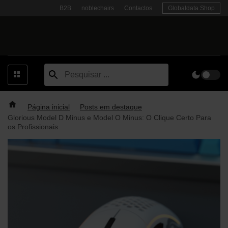
Skip
B2B
noblechairs
Contactos
Globaldata Shop
to
content
Página inicial
Posts em destaque
Glorious Model D Minus e Model O Minus: O Clique Certo Para
os Profissionais