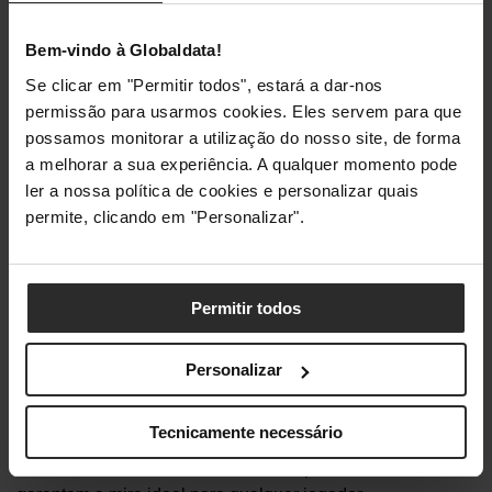
A maior diferença entre os dois ratos é o
design
– este é
Bem-vindo à Globaldata!
ligeiramente mais pequeno e é ambidestro, por isso,
Se clicar em "Permitir todos", estará a dar-nos
adequa-se a pessoas destras e canhotas. Oferece a
permissão para usarmos cookies. Eles servem para que
mesma iluminação RGB em três zonas com 16.8 milhões
possamos monitorar a utilização do nosso site, de forma
de cores. No entanto, o Model O Minus é mais estreito em
a melhorar a sua experiência. A qualquer momento pode
relação ao anterior e pesa 65g.
ler a nossa política de cookies e personalizar quais
permite, clicando em "Personalizar".
A bateria tem a mesma duração máxima de 71 horas.
Os novos ratos de
gaming
da Glorious estão disponíveis
Permitir todos
por 94,90€. No pacote vêm ainda incluídos um cordel
USB-C de alta qualidade, um
dongle
, um adaptador
Personalizar
wireless
e uns
skates
Glorious adicionais.
Tecnicamente necessário
São assim uma escolha acertada para quem pretende
aventurar-se nos ratos sem fios. São precisos, ultraleves e