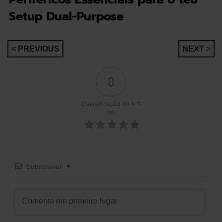
Setup Dual-Purpose
Navegação
< PREVIOUS
NEXT >
de
0
artigos
Classificação do Arti
go
Subscrever