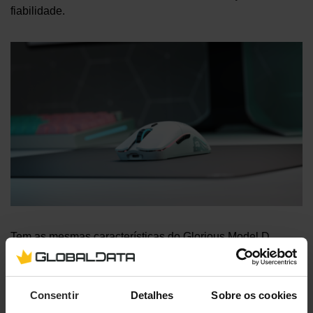
fiabilidade.
Tem as mesmas características do Glorious Model D
Minus. O mesmo sensor Glorious BAMF e a mesma
capacidade de DPI, IPS,
polling rate
e latência de clique.
O
wireless
também é extremamente fiável, com a mesma
Consentir
Detalhes
Sobre os cookies
tecnologia e 2,4GHz
Lag-free
.