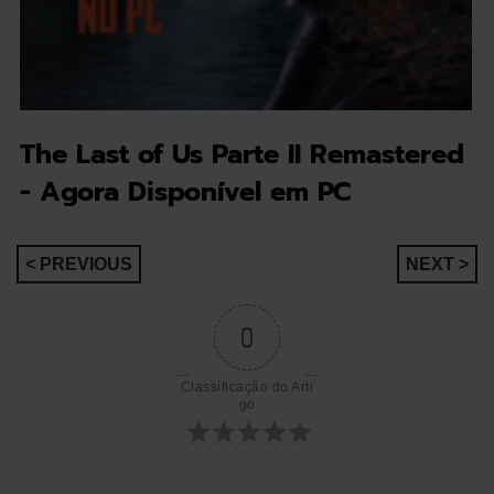
The Last of Us Parte II Remastered
- Agora Disponível em PC
Navegação
< PREVIOUS
NEXT >
de
0
artigos
Classificação do Arti
go