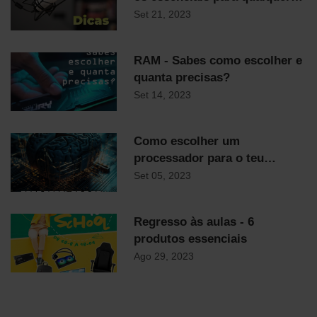
streamer
Set 21, 2023
RAM - Sabes como escolher e
quanta precisas?
Set 14, 2023
Como escolher um
processador para o teu
computador
Set 05, 2023
Regresso às aulas - 6
produtos essenciais
Ago 29, 2023