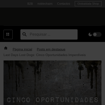
Skip
B2B
noblechairs
Contactos
Globaldata Shop
to
content
Página inicial
Posts em destaque
Last Days Lost Dogs: Cinco Oportunidades Imperdíveis