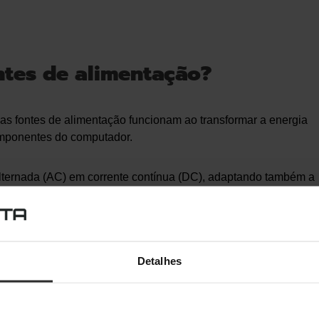
tes de alimentação?
as fontes de alimentação funcionam ao transformar a energia
componentes do computador.
 alternada (AC) em corrente contínua (DC), adaptando também a
 a fonte de alimentação num dos componentes mais
de alimentação não funcione, o resto dos componentes também
Detalhes
 se deve optar por marcas de confiança e não pela fonte