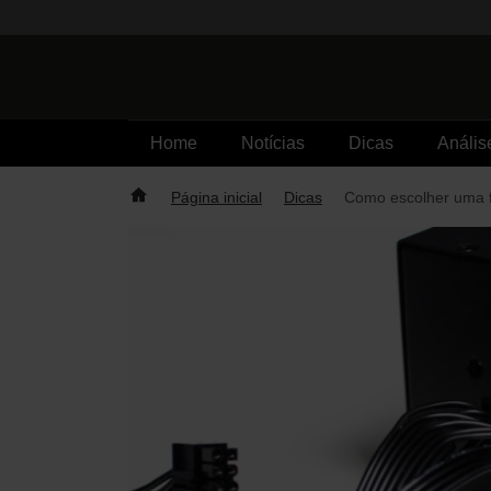
Skip
to
content
Home
Notícias
Dicas
Anális
Página inicial
Dicas
Como escolher uma f