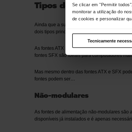
Tipos de fonte de ali
Se clicar em "Permitir todo
monitorar a utilização do no
de cookies e personalizar qu
Ainda que a sua função seja invariavelmente a
dois tipos principais são
ATX
e
SFX
e distingu
Tecnicamente necess
As fontes ATX são as maiores, e as que se co
fontes SFX são ideais para computadores mai
Mas mesmo dentro das fontes ATX e SFX podem e
fontes podem ser…
Não-modulares
As fontes de alimentação não-modulares são a
disponíveis já instalados e é apenas necessár