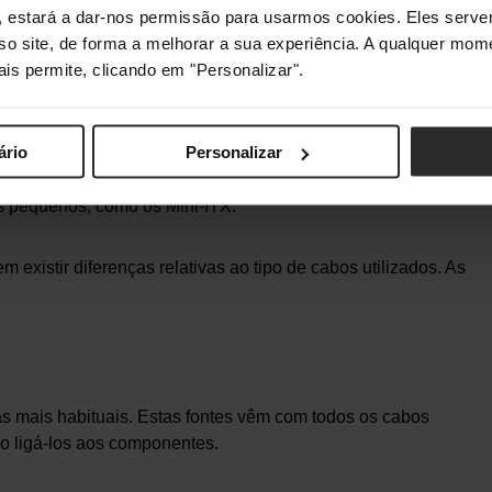
mentação
s", estará a dar-nos permissão para usarmos cookies. Eles ser
sso site, de forma a melhorar a sua experiência. A qualquer mome
ais permite, clicando em "Personalizar".
 mesma, existem tipos distintos de fonte de alimentação. Os
em-se principalmente pela dimensão da fonte.
ário
Personalizar
stumam encontrar na maior parte dos computadores. Já as
s pequenos, como os Mini-ITX.
xistir diferenças relativas ao tipo de cabos utilizados. As
s mais habituais. Estas fontes vêm com todos os cabos
io ligá-los aos componentes.