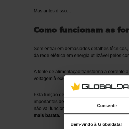
Mas antes disso…
Como funcionam as fon
Sem entrar em demasiados detalhes técnicos, 
da rede elétrica em energia utilizável pelos 
A fonte de alimentação transforma a corrente
voltagem à exigida pelo sistema.
Esta função de fornecimento de energia torna
importantes de um computador. Caso a fonte 
Consentir
não vai funcionar —
e é também por isso que
mais barata.
Bem-vindo à Globaldata!