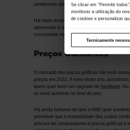
rendimento das RTX 3070. Vão suportar tecn
Se clicar em "Permitir todo
monitorar a utilização do no
de cookies e personalizar qu
Há muito tempo que o mercado das placas grá
apreensão à volta deste futuro lançamento. Se 
concorrente no mercado no início do ano.
Tecnicamente necess
Preços Oscilantes
O mercado das placas gráficas não está normali
preços em 2022. A meio deste ano, assistimo
quem quer fazer um
upgrade
de
hardware
. No
se novo aumento no final do ano.
Há ainda rumores de que a AMD quer aumenta
previsível que a instabilidade dos custos con
procura de computadores e placas gráficas e 