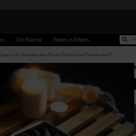
es
Sim Racing
Todos os Artigos
Esperar do Mercado das Placas Gráficas no Próximo ano?