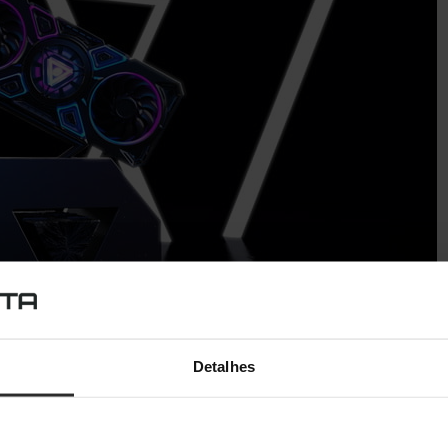
Detalhes
nçadas nos primeiros meses do ano que se segue. Ainda não
e. Contudo, rumores indicam que se vão situar no nível de