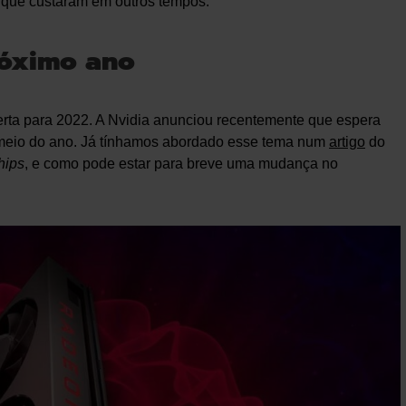
 que custaram em outros tempos.
róximo ano
oferta para 2022. A Nvidia anunciou recentemente que espera
 meio do ano. Já tínhamos abordado esse tema num
artigo
do
hips
, e como pode estar para breve uma mudança no