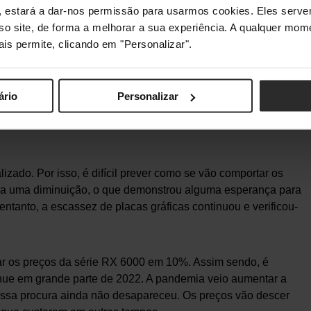
ologia semelhante à DLSS da
Nvidia
.
s", estará a dar-nos permissão para usarmos cookies. Eles ser
sso site, de forma a melhorar a sua experiência. A qualquer mome
ais permite, clicando em "Personalizar".
ficas conta com a
AMD
e a Nvidia, o que provoca grande
a Intel corresponder ao que se tem dito, veremos um terceiro
ário
Personalizar
zado. Por isso, é difícil prever como se vão comportar os
s a uma diminuição, o que demonstrou alguma esperança para
 entanto, a escassez de placas gráficas continuou e verificou-
r os preços da série RX 6000 em 10%. Assim sendo, é
tinue em grande parte de 2022. A pandemia veio aumentar a
essa procura ainda não desapareceu. Os preços vão descer