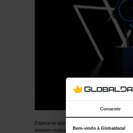
Consentir
Espera-se que estas placas gráficas sejam la
Bem-vindo à Globaldata!
existem muitos dados em relação à performanc