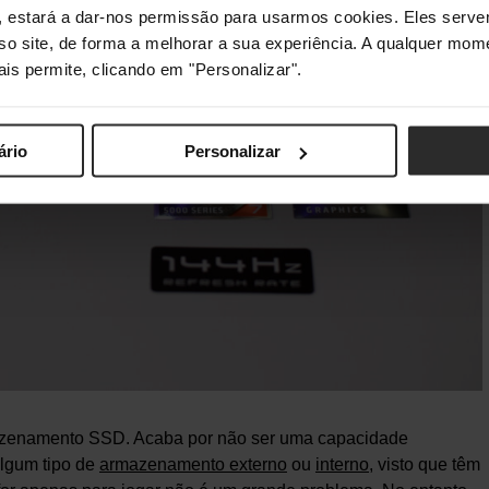
s", estará a dar-nos permissão para usarmos cookies. Eles ser
sso site, de forma a melhorar a sua experiência. A qualquer mome
ais permite, clicando em "Personalizar".
ário
Personalizar
mazenamento SSD. Acaba por não ser uma capacidade
lgum tipo de
armazenamento externo
ou
interno
, visto que têm