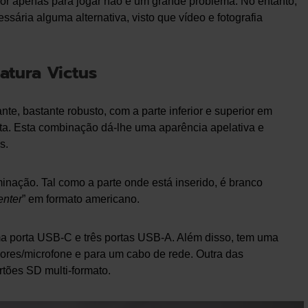
 for apenas para jogar não é um grande problema. No entanto,
essária alguma alternativa, visto que vídeo e fotografia
atura Victus
nte, bastante robusto, com a parte inferior e superior em
reta. Esta combinação dá-lhe uma aparência apelativa e
s.
minação. Tal como a parte onde está inserido, é branco
enter
” em formato americano.
a porta USB-C e três portas USB-A. Além disso, tem uma
ores/microfone e para um cabo de rede. Outra das
artões SD multi-formato.