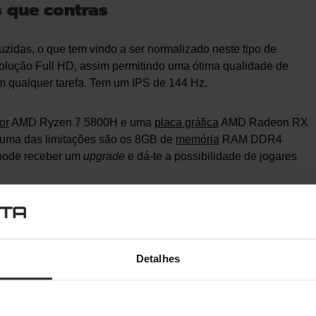
 que contras
zidas, o que tem vindo a ser normalizado neste tipo de
solução Full HD, assim permitindo uma ótima qualidade de
m qualquer tarefa. Tem um IPS de 144 Hz.
or
AMD Ryzen 7 5800H e uma
placa gráfica
AMD Radeon RX
ma das limitações são os 8GB de
memória
RAM DDR4
 pode receber um
upgrade
e dá-te a possibilidade de jogares
Detalhes