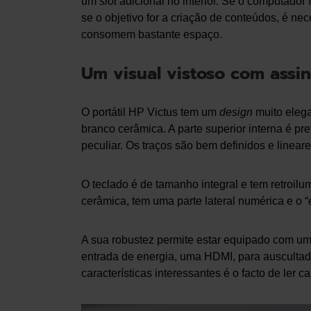
um
slot
adicional no interior. Se o computador
se o objetivo for a criação de conteúdos, é nec
consomem bastante espaço.
Um visual vistoso com assin
O portátil HP Victus tem um
design
muito elega
branco cerâmica. A parte superior interna é p
peculiar. Os traços são bem definidos e lineare
O teclado é de tamanho integral e tem retroilu
cerâmica, tem uma parte lateral numérica e o “
A sua robustez permite estar equipado com um
entrada de energia, uma HDMI, para auscultad
características interessantes é o facto de ler c