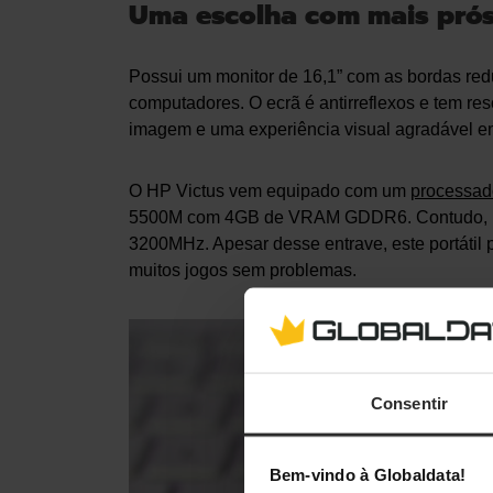
Uma escolha com mais prós
Possui um monitor de 16,1” com as bordas redu
computadores. O ecrã é antirreflexos e tem re
imagem e uma experiência visual agradável e
O HP Victus vem equipado com um
processad
5500M com 4GB de VRAM GDDR6. Contudo, u
3200MHz. Apesar desse entrave, este portátil
muitos jogos sem problemas.
Consentir
Bem-vindo à Globaldata!