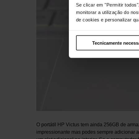
Se clicar em "Permitir todo
monitorar a utilização do no
de cookies e personalizar qu
Tecnicamente necess
O portátil HP Victus tem ainda 256GB de ar
impressionante mas podes sempre adicionar a