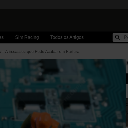
es
Sim Racing
Todos os Artigos
s – A Escassez que Pode Acabar em Fartura