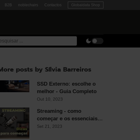
B2B
noblechairs
Contactos
Globaldata Shop
More posts by Sílvia Barreiros
SSD Externo: escolhe o
melhor - Guia Completo
Out 10, 2023
Streaming - como
começar e os essenciais
para qualquer streamer
Set 21, 2023