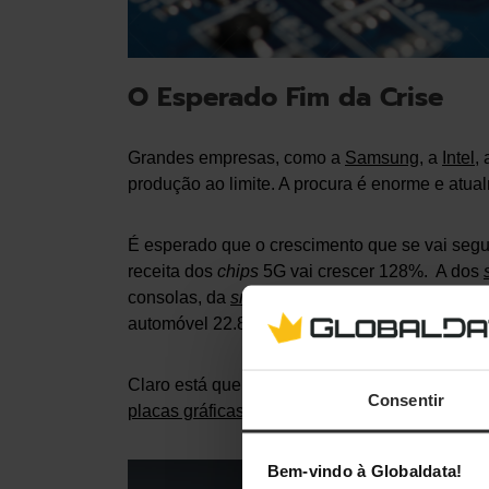
O Esperado Fim da Crise
Grandes empresas, como a
Samsung
, a
Intel
,
produção ao limite. A procura é enorme e atua
É esperado que o crescimento que se vai segui
receita dos
chips
5G vai crescer 128%. A dos
consolas, da
smart home
e dos
wearables
vão 
automóvel 22.8% e espera-se ainda que a do
Claro está que, assim que a produção normali
Consentir
placas gráficas
, à escassez das consolas da n
Bem-vindo à Globaldata!