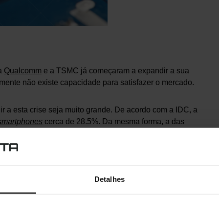
 a
Qualcomm
e a TSMC já começaram a expandir a sua
lmente não existe capacidade para satisfazer o mercado.
r a esta crise seja muito grande. De acordo com a IDC, a
smartphones
cerca de 28.5%. Da mesma forma, a das
aumentar 34%, 20% e 21% respetivamente. A da indústria
s
portáteis
cresça cerca de 12%.
zar, vai haver um
boom
. Assistimos ao
aumento do preço
de
Detalhes
ova geração, ao adiamento de lançamentos, entre outros.