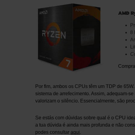
AMD R
P
8 
Ar
L
C
Compra
Por fim, ambos os CPUs têm um TDP de 65W. Ist
sistema de arrefecimento. Assim, adequam-se a
valorizam o silêncio. Essencialmente, são pr
Se estás com dúvidas sobre qual é o CPU idea
a tua dúvida é ainda mais profunda e não cons
podes consultar
aqui
.