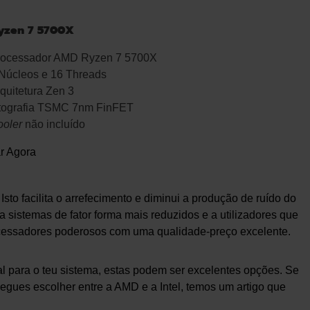
yzen 7 5700X
rocessador AMD Ryzen 7 5700X
Núcleos e 16 Threads
quitetura Zen 3
itografia TSMC 7nm FinFET
ooler
não incluído
r Agora
o facilita o arrefecimento e diminui a produção de ruído do
 sistemas de fator forma mais reduzidos e a utilizadores que
ocessadores poderosos com uma qualidade-preço excelente.
l para o teu sistema, estas podem ser excelentes opções. Se
egues escolher entre a AMD e a Intel, temos um artigo que