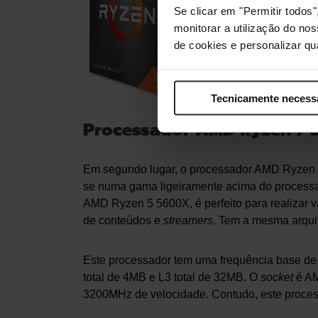
6 
Se clicar em "Permitir todo
Ar
monitorar a utilização do no
L
de cookies e personalizar qu
C
Compra
Tecnicamente necess
Processador AMD Ryzen 7
Em segundo lugar, o processador AMD Ryzen 
se numa gama ligeiramente acima do processad
AMD Ryzen 5 5600X, é perfeito para realizar vá
de conteúdos e
streamers
. Tem a mesma arquit
Este processador tem uma frequência base de
total de 4MB e L3 total de 32MB. O
socket
é A
3200MHz de velocidade. Contudo, este proces