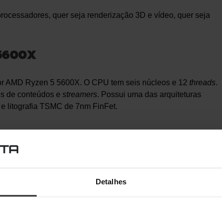
rocessadores, quer seja renderização 3D e vídeo, quer seja
 5600X
dor AMD Ryzen 5 5600X. O CPU tem seis núcleos e 12
threads
.
res de conteúdos e
streamers
. Possui uma das arquiteturas
e litografia TSMC de 7nm FinFet.
equência base de 3.70GHz e turbo de 4.6GHz. Além disso,
de 32MB. O
socket
deste CPU é AM4. O AMD Ryzen 5 5600X é
 de velocidade e tem um
cooler
incluído no pacote.
Detalhes
yzen 5 5600X
rocessador AMD Ryzen 5 5600X