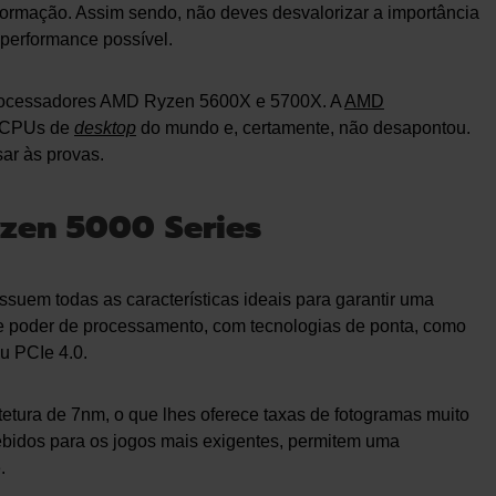
ormação. Assim sendo, não deves desvalorizar a importância
performance possível.
processadores AMD Ryzen 5600X e 5700X. A
AMD
s CPUs de
desktop
do mundo e, certamente, não desapontou.
ar às provas.
zen 5000 Series
uem todas as características ideais para garantir uma
 poder de processamento, com tecnologias de ponta, como
u PCIe 4.0.
tetura de 7nm, o que lhes oferece taxas de fotogramas muito
bidos para os jogos mais exigentes, permitem uma
.