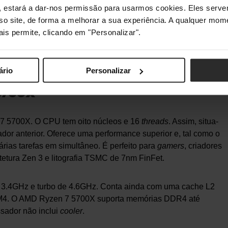
Núcleos e 12 Threads
s", estará a dar-nos permissão para usarmos cookies. Eles ser
quitetura Zen 3
sso site, de forma a melhorar a sua experiência. A qualquer mome
itografia TSMC 7nm FinFET
ais permite, clicando em "Personalizar".
ooler
incluído
r Agora
ário
Personalizar
 5700X
7 5700X. O CPU tem oito núcleos e 16
threads
. Assim, situa-
or anterior. Oferece uma performance superior e, tal como o
rias tarefas em simultâneo. É perfeito para
gamers
, criadores
etura Zen 3 e litografia TSMC de 7nm FinFet.
 3.4GHz e turbo de 4.6GHz. Conta ainda com uma cache L2
M4. O AMD Ryzen 7 5700X suporta memórias DDR4 até
sador não inclui
cooler
.