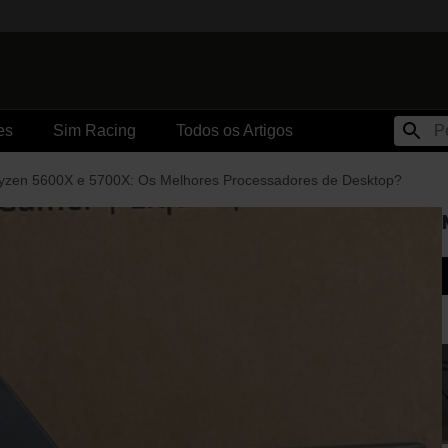
es
Sim Racing
Todos os Artigos
zen 5600X e 5700X: Os Melhores Processadores de Desktop?