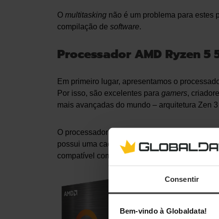
O
multitasking
não é um problema para estes p
compilação de
software
.
Processador AMD Ryzen 5
Em primeiro lugar, apresentamos o processa
Por isso, são excelentes para
gamers
, criado
mais avançadas do mundo – arquitetura Zen 3 
O processador AMD Ryzen 5 5600X tem uma fr
possui uma cache L2 total de 3MB e L3 total 
compatível com memórias DDR4 até 3200MHz
Consentir
AMD R
Bem-vindo à Globaldata!
P