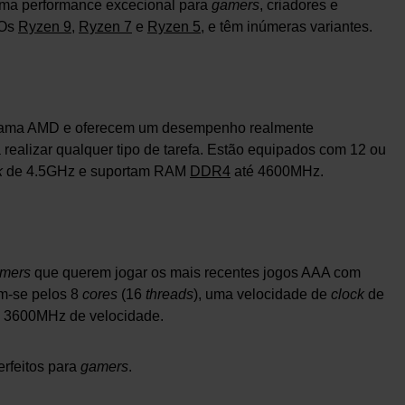
uma performance excecional para
gamers
, criadores e
 Os
Ryzen 9
,
Ryzen 7
e
Ryzen 5
, e têm inúmeras variantes.
 gama AMD e oferecem um desempenho realmente
 realizar qualquer tipo de tarefa. Estão equipados com 12 ou
k
de 4.5GHz e suportam RAM
DDR4
até 4600MHz.
mers
que querem jogar os mais recentes jogos AAA com
am-se pelos 8
cores
(16
threads
), uma velocidade de
clock
de
 3600MHz de velocidade.
rfeitos para
gamers
.