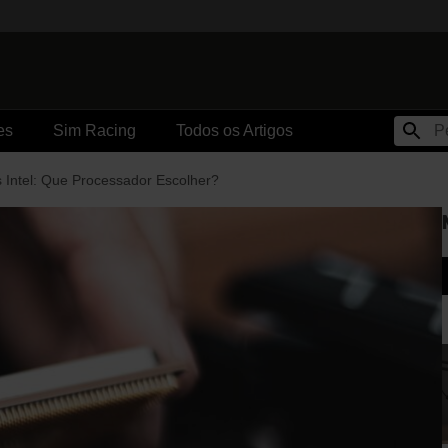
es
Sim Racing
Todos os Artigos
 Intel: Que Processador Escolher?