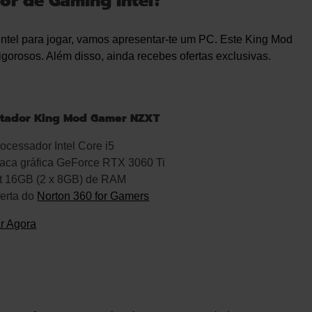
r de Gaming Intel?
Intel para jogar, vamos apresentar-te um PC. Este King Mod
rigorosos. Além disso, ainda recebes ofertas exclusivas.
tador King Mod Gamer NZXT
ocessador Intel Core i5
aca gráfica GeForce RTX 3060 Ti
it 16GB (2 x 8GB) de RAM
erta do
Norton 360 for Gamers
r Agora