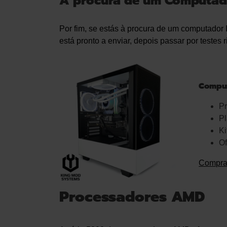
À procura de um Computado
Por fim, se estás à procura de um computador 
está pronto a enviar, depois passar por testes 
Compu
Pr
Pl
K
Of
Compra
Processadores AMD