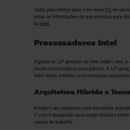
Optar pelo melhor para o teu novo
PC
de
gami
todas as informações de que precisas para dec
da
Intel
.
Processadores Intel
A gama de 12ª geração da Intel, Alder Lake, é
novas características para
gamers
. A 12ª gera
Além disso, introduz uma inovadora arquitetur
Arquitetura Híbrida e Tecn
A Alder Lake introduziu uma inovadora arquitet
P-core
é designado para
single-thread
e perfo
cargas de trabalho.