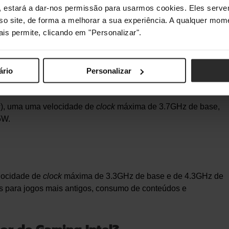
s", estará a dar-nos permissão para usarmos cookies. Eles ser
sso site, de forma a melhorar a sua experiência. A qualquer mome
s
que pretendam uma boa performance e para criadores de
ais permite, clicando em "Personalizar".
elocidade de
clock
máxima de 3.6GHz de base, de 5.0GHz de
DP de 125W.
ário
Personalizar
s
), uma uma velocidade de
clock
máxima de 3.7GHz de base,
5W.
elocidade de
clock
máxima de 3.3GHz de base e de 4.3GHz de
is para jogos mais antigos, consumo de conteúdos e