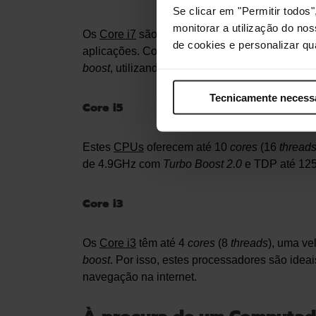
Se clicar em "Permitir todo
monitorar a utilização do no
Os
Core i7
são uma ótima escolha para
gamer
de cookies e personalizar qu
aplicações. Com 12
cores
(20
threads
), uma v
boost
, utilizando
Turbo Boost Max 3.0
, e um T
Tecnicamente necess
Core i5
Estes
CPUs
oferecem até 10
cores
(16
thread
de 4.9GHz com
Turbo Boost 2.0
e TDP até 12
Core i3
Os
Core i3
têm até 4
cores
(8
threads
), uma v
boost
. Por isso, estes processadores são idea
navegação na internet.