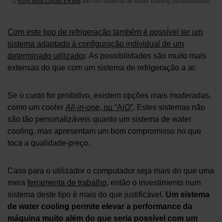
O
King Mod Liquid EKWB
tem um sistema de water cooling personalizado
Com este tipo de refrigeração também é possível ter um
sistema adaptado à configuração individual de um
determinado utilizador
. As possibilidades são muito mais
extensas do que com um sistema de refrigeração a ar.
Se o custo for proibitivo, existem opções mais moderadas,
como um cooler
All-in-one
, ou “AiO”
. Estes sistemas não
são tão personalizáveis quanto um sistema de water
cooling, mas apresentam um bom compromisso no que
toca a qualidade-preço.
Caso para o utilizador o computador seja mais do que uma
mera
ferramenta de trabalho
, então o investimento num
sistema deste tipo é mais do que justificável.
Um sistema
de water cooling permite elevar a performance da
máquina muito além do que seria possível com um