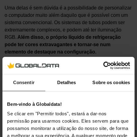
Uma delas é sem dúvida é a possibilidade de personalizar
o computador muito além daquilo que é possível com um
sistema convencional. Os sistemas de tubos podem ser
extremamente complexos, e podem até ter iluminação
RGB.
Além disso, o próprio líquido de refrigeração
pode ter cores extravagantes e tornar-se num
elemento de destaque na configuração.
Este tipo de sistema também é essencial caso se queira
puxar ao máximo pelas capacidades do computador. Em
Consentir
Detalhes
Sobre os cookies
casos de overclocking, as temperaturas podem elevar-se
rapidamente, e é necessário um sistema de refrigeração
que seja capaz de acompanhar o resto do sistema.
Bem-vindo à Globaldata!
Se clicar em "Permitir todos", estará a dar-nos
permissão para usarmos cookies. Eles servem para que
possamos monitorar a utilização do nosso site, de forma
a melhorar a sua experiência. A qualquer momento pode