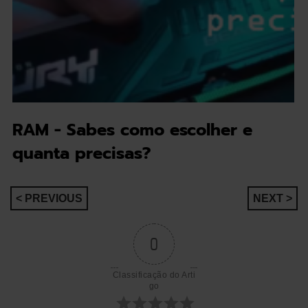
RAM - Sabes como escolher e
quanta precisas?
Navegação
< PREVIOUS
NEXT >
de
0
artigos
Classificação do Arti
go