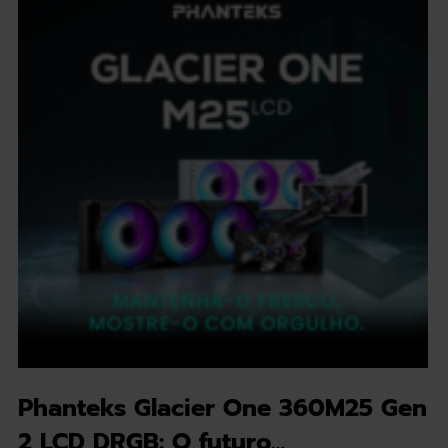
Phanteks Glacier One 360M25 Gen
2 LCD DRGB: O futuro…