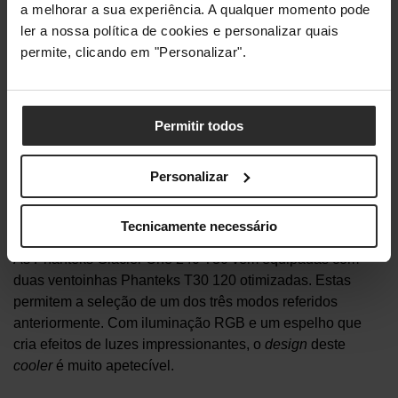
a melhorar a sua experiência. A qualquer momento pode
ler a nossa política de cookies e personalizar quais
permite, clicando em "Personalizar".
Permitir todos
Personalizar
Tecnicamente necessário
As Phanteks Glacier One 240 T30 vêm equipadas com
duas ventoinhas Phanteks T30 120 otimizadas. Estas
permitem a seleção de um dos três modos referidos
anteriormente. Com iluminação RGB e um espelho que
cria efeitos de luzes impressionantes, o
design
deste
cooler
é muito apetecível.