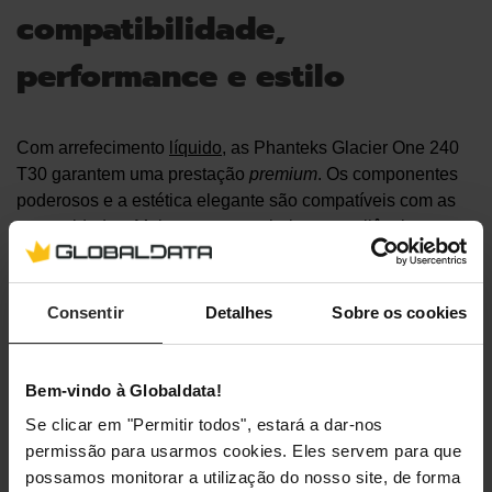
compatibilidade,
performance e estilo
Com arrefecimento
líquido
, as Phanteks Glacier One 240
T30 garantem uma prestação
premium
. Os componentes
poderosos e a estética elegante são compatíveis com as
necessidades. Mais uma vez, valoriza-se o silêncio,
enquanto se realiza qualquer tarefa.
Consentir
Detalhes
Sobre os cookies
Bem-vindo à Globaldata!
Se clicar em "Permitir todos", estará a dar-nos
permissão para usarmos cookies. Eles servem para que
possamos monitorar a utilização do nosso site, de forma