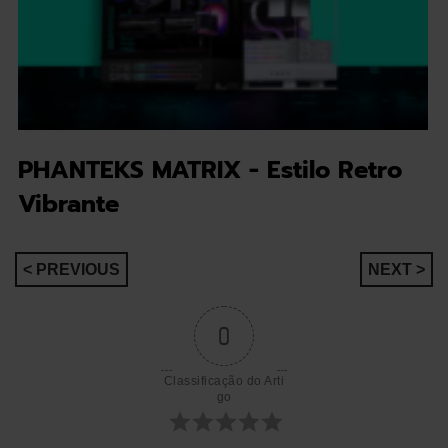
PHANTEKS MATRIX - Estilo Retro
Vibrante
Navegação
< PREVIOUS
NEXT >
de
0
artigos
Classificação do Arti
go