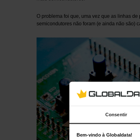
O problema foi que, uma vez que as linhas de 
semicondutores não foram (e ainda não são) 
Consentir
Bem-vindo à Globaldata!