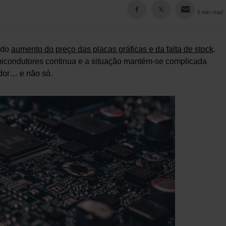
5 min read
 do
aumento do preço das placas gráficas e da falta de stock
.
emicondutores continua e a situação mantém-se complicada
dor… e não só.