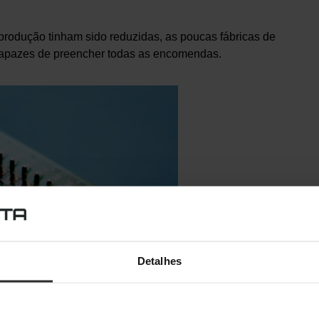
produção tinham sido reduzidas, as poucas fábricas de
capazes de preencher todas as encomendas.
Detalhes