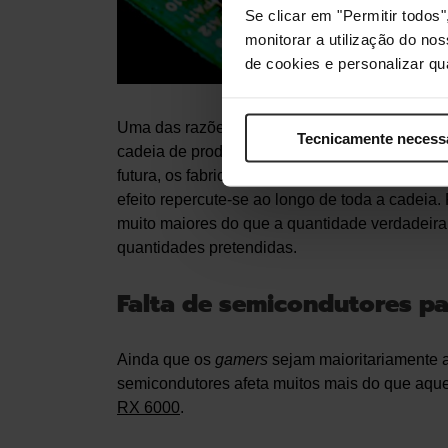
Se clicar em "Permitir todo
monitorar a utilização do no
de cookies e personalizar qu
Uma das razões para esta incapacidade de p
Tecnicamente necess
cadeia de produção, existe uma distorção da p
futura, os fabricantes acabam por encomendar
efeito repercute-se ao longo de toda a cadei
muito maiores do que a quantidade verdadeira
quantidades pretendidas.
Falta de semicondutores pa
Ainda que os
gamers
sejam maioritariamente af
semicondutores afeta muitos mais do que aqu
RX 6000
.