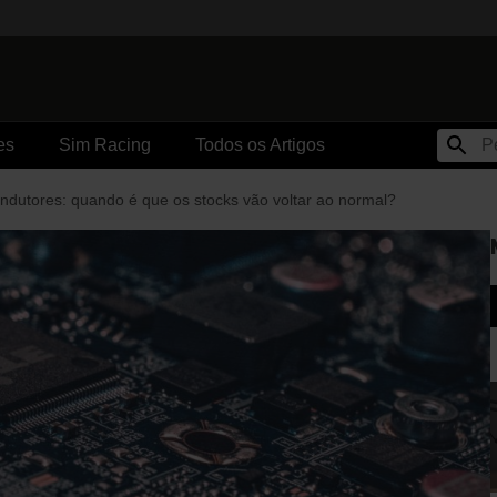
es
Sim Racing
Todos os Artigos
ondutores: quando é que os stocks vão voltar ao normal?