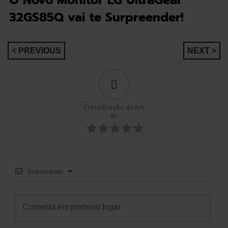
32GS85Q vai te Surpreender!
Navegação
< PREVIOUS
NEXT >
de
0
artigos
Classificação do Arti
go
Subscrever