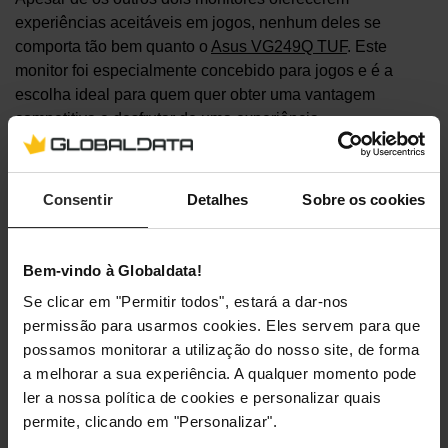
experiências aceitáveis em jogos, nenhum deles se
comporta tão bem quanto o
Asus VG249Q TUF
. Este
monitor foi especialmente concebido para jogos e é a
escolha ideal para quem quer obter uma vantagem
competitiva e desfrutar de uma experiência
verdadeiramente fluída.
Este monitor tem um visual robusto e, apesar de não tanto
Consentir
Detalhes
Sobre os cookies
quanto o ProArt, também é bastante ergonómico. Os
utilizadores podem ajustar a altura, a orientação e o
Bem-vindo à Globaldata!
ângulo de inclinação do VG249Q TUF para obter a área
de jogo ideal.
Se clicar em "Permitir todos", estará a dar-nos
permissão para usarmos cookies. Eles servem para que
Todos os frames contam
possamos monitorar a utilização do nosso site, de forma
a melhorar a sua experiência. A qualquer momento pode
ler a nossa política de cookies e personalizar quais
Este monitor de 24 polegadas tem uma resolução Full HD,
permite, clicando em "Personalizar".
o que não é necessariamente algo de novo. No entanto, no