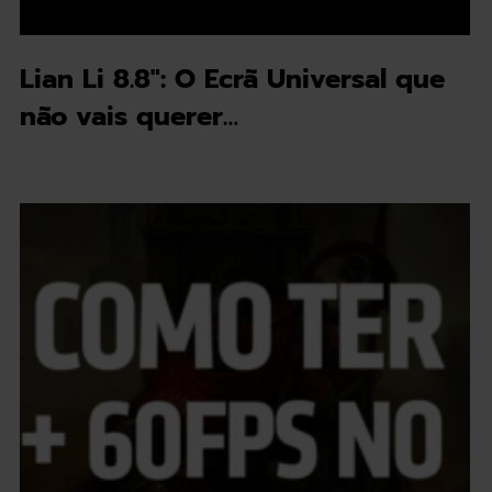
Lian Li 8.8": O Ecrã Universal que
não vais querer…