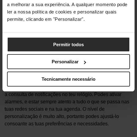
bateria durante um dia inteiro. Alguns
smartwatches
já têm
a melhorar a sua experiência. A qualquer momento pode
uma autonomia muito duradoura e fiável. Assim sendo,
ler a nossa política de cookies e personalizar quais
podes delegar muitas tarefas que não são exclusivas de
permite, clicando em "Personalizar".
um
smartphone
.
Uma dessas tarefas é fazer e atender chamadas ou
Permitir todos
receber e responder a mensagens. Isto vai-te poupar
bateria e tornar o teu
smartwatch
um complemento muito
Personalizar
vantajoso do teu telemóvel.
Tecnicamente necessário
Outra funcionalidade, que vai poupar bastante trabalho ao
teu
smartphone
e que te permite poupar bastante tempo, é
a consulta de notificações no teu relógio. Podes ativar
alarmes, e estar sempre atento a tudo o que se passa nas
tuas redes sociais e na tua agenda. O nível de
personalização é muito alto, portanto podes ajustá-lo
consoante as tuas preferências e necessidades.