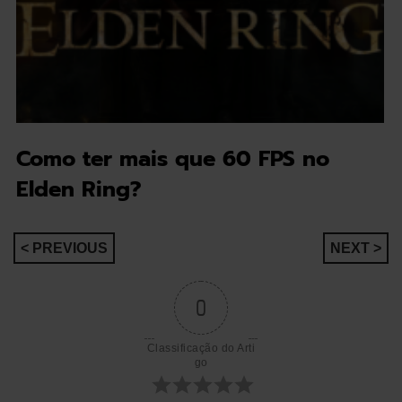
Como ter mais que 60 FPS no
Elden Ring?
Navegação
< PREVIOUS
NEXT >
de
0
artigos
Classificação do Arti
go