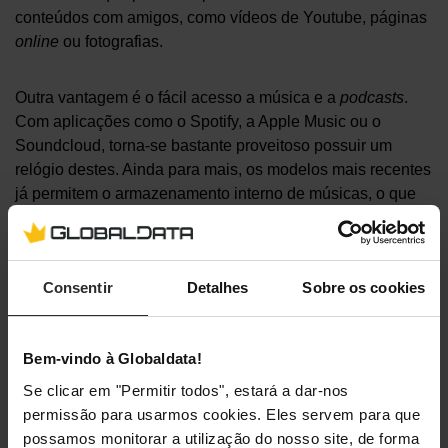
conteúdos com amigos, como vídeos de Youtube, páginas
online
ou fotografias.
Outra vantagem é o fácil acesso a música e a
podcasts
.
Com aplicações como o Spotify, a Apple Music ou o
Soundcloud, torna-se bastante proveitoso possuir um
relógio destes. Ainda para mais, os modelos mais recentes
já permitem o armazenamento interno de músicas, o que
dispensa assim uma ligação à internet.
Para além disso, os
smartwatches
já têm jogos elevando o
Consentir
Detalhes
Sobre os cookies
nível de lazer destes aparelhos.
Bateria
Bem-vindo à Globaldata!
Se clicar em "Permitir todos", estará a dar-nos
permissão para usarmos cookies. Eles servem para que
Cada vez é mais difícil manteres o teu telemóvel com
possamos monitorar a utilização do nosso site, de forma