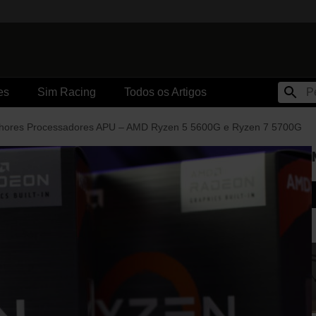
es
Sim Racing
Todos os Artigos
hores Processadores APU – AMD Ryzen 5 5600G e Ryzen 7 5700G