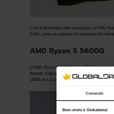
Com a tecnologia mais avançada, os AMD Ryze
Então, pode-se esperar um desempenho elevado
AMD Ryzen 5 5600G
O AMD Ryzen 5 5600G é um APU com um model
threads
. Este processador tem ainda um
clock
16MB de L3 cache. Quanto ao GPU, tem 7 núc
Consentir
Bem-vindo à Globaldata!