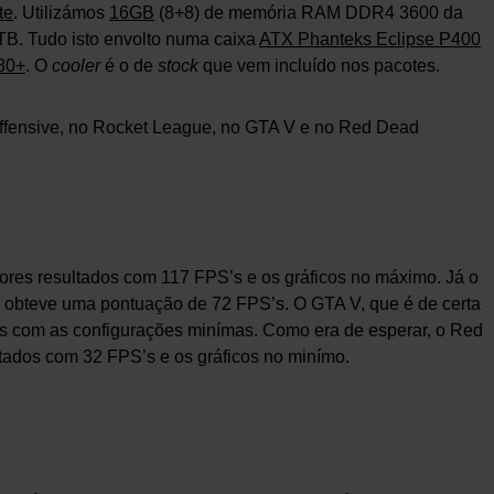
te
. Utilizámos
16GB
(8+8) de memória RAM DDR4 3600 da
B. Tudo isto envolto numa caixa
ATX Phanteks Eclipse P400
80+
. O
cooler
é o de
stock
que vem incluído nos pacotes.
Offensive, no Rocket League, no GTA V e no Red Dead
hores resultados com 117 FPS’s e os gráficos no máximo. Já o
 obteve uma pontuação de 72 FPS’s. O GTA V, que é de certa
’s com as configurações minímas. Como era de esperar, o Red
ltados com 32 FPS’s e os gráficos no minímo.