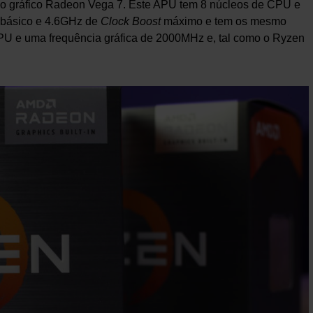
gráfico Radeon Vega 7. Este APU tem 8 núcleos de CPU e
básico e 4.6GHz de
Clock Boost
máximo e tem os mesmo
U e uma frequência gráfica de 2000MHz e, tal como o Ryzen