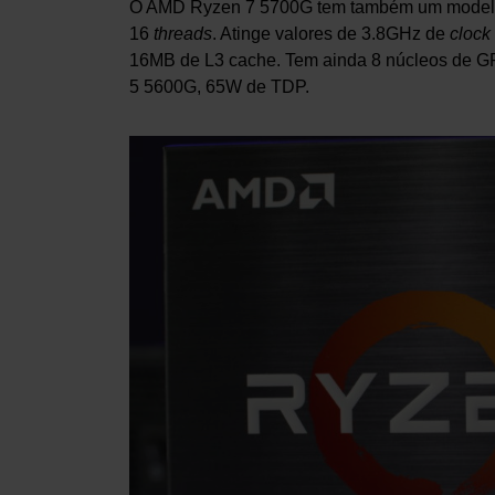
O AMD Ryzen 7 5700G tem também um modelo 
16
threads
. Atinge valores de 3.8GHz de
clock
16MB de L3 cache. Tem ainda 8 núcleos de GP
5 5600G, 65W de TDP.