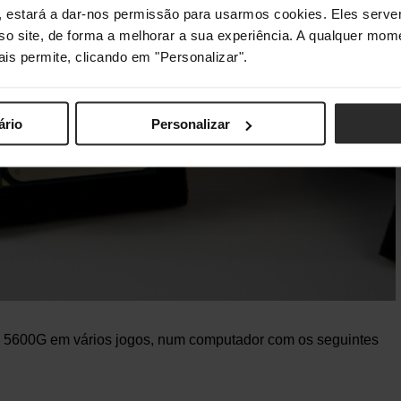
s", estará a dar-nos permissão para usarmos cookies. Eles ser
sso site, de forma a melhorar a sua experiência. A qualquer mome
ais permite, clicando em "Personalizar".
ário
Personalizar
 5600G em vários jogos, num computador com os seguintes