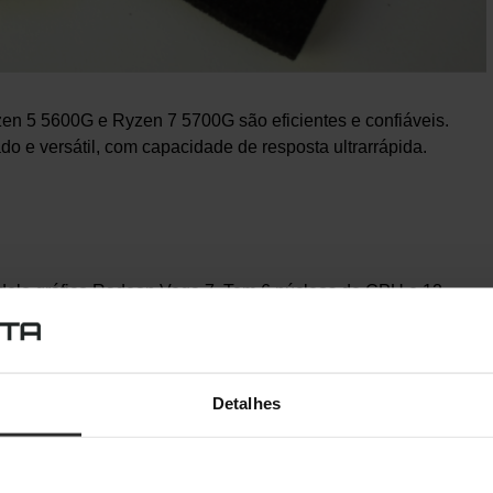
n 5 5600G e Ryzen 7 5700G são eficientes e confiáveis.
 e versátil, com capacidade de resposta ultrarrápida.
o gráfico Radeon Vega 7. Tem 6 núcleos de CPU e 12
básico de 3.9GHz, um
Clock Boost
máximo de até 4.4GHz e
leos e uma frequência gráfica de 1900MHz. O TDP é de 65W.
Detalhes