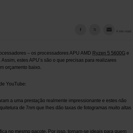
4 min read
processadores – os processadores APU AMD
Ryzen 5 5600G
e
Assim, estes APU’s são o que precisas para realizares
um orçamento baixo.
 de YouTube:
aram a uma prestação realmente impressionante e estes não
quitetura de 7nm que lhes dão taxas de fotogramas muito altas
fica no mesmo pacote. Por isso, tornam-se ideais para quem