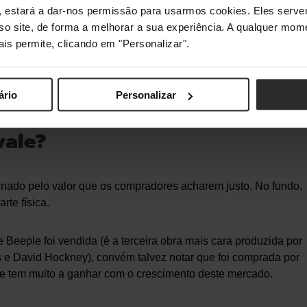
s", estará a dar-nos permissão para usarmos cookies. Eles ser
ado um registo na blockchain de quem possui um determinado
sso site, de forma a melhorar a sua experiência. A qualquer mome
isto que é assegurado por uma rede composta por milhares de
ais permite, clicando em "Personalizar".
ário
Personalizar
 endereço, transferindo assim a sua posse.
vale?
inado pelo valor que os compradores acharem justo. No fundo,
te física.
e Beeple foi vendida (é a terceira obra mais cara produzida por
ns e David Hockney), convém talvez notar que foi comprada por
que tem muito a ganhar com o crescimento deste mercado.