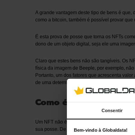
A grande vantagem deste tipo de bens é que,
como a bitcoin, também é possível provar qu
É esta prova de posse que torna os NFTs com
dono de um objeto digital, seja ele uma image
Claro que estes bens não são tangíveis. Os 
física da imagem de Beeple, por exemplo, não 
Portanto, um dos fatores que acrescenta valor 
de uma determinada obra.
Como é que os NFTs f
Consentir
Um NFT não é mais do que um objeto virtual que
sua posse. De certa forma, é como se criasse um
Bem-vindo à Globaldata!