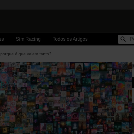
es
Sim Racing
Todos os Artigos
porque é que valem tanto?