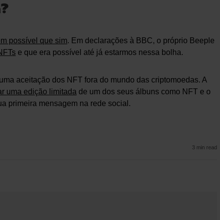
a?
m possível que sim
. Em declarações à BBC, o próprio Beeple
 NFTs
e que era possível até já estarmos nessa bolha.
r uma aceitação dos NFT fora do mundo das criptomoedas. A
ar uma edição limitada
de um dos seus álbuns como NFT e o
ua primeira mensagem na rede social.
3 min read