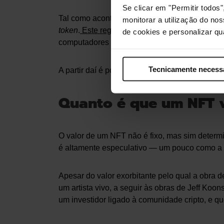
Se clicar em "Permitir todo
Tal como acontece nas criptomoedas, é guard
monitorar a utilização do no
token
.
Este registo não pode ser falsificado
, v
de cookies e personalizar qu
computadores em todo o mundo.
Tecnicamente necess
A partir daí é possível enviar o
token
para outro
Quanto é que um NFT 
O valor de um NFT não é fixo, mas sim determ
é altamente especulativo — um pouco como a ar
Apesar do valor exorbitante pelo qual a obra d
um artista vivo, a seguir às obras de Jeff Koo
um investidor ligado à comunidade cripto, e 