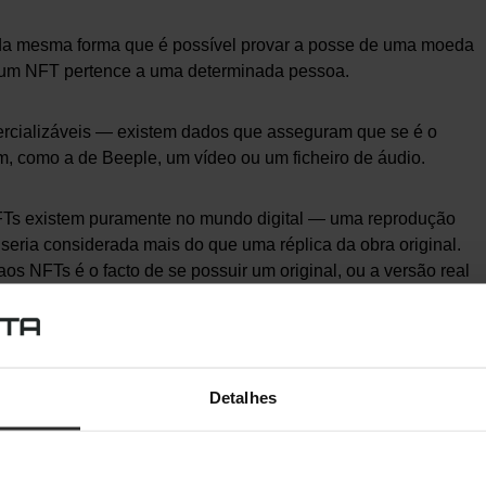
 da mesma forma que é possível provar a posse de uma moeda
e um NFT pertence a uma determinada pessoa.
ercializáveis — existem dados que asseguram que se é o
m, como a de Beeple, um vídeo ou um ficheiro de áudio.
NFTs existem puramente no mundo digital — uma reprodução
seria considerada mais do que uma réplica da obra original.
aos NFTs é o facto de se possuir um original, ou a versão real
uncionam?
Detalhes
 foi inserido na blockchain de forma a criar um registo da
 certificado digital de autenticidade.