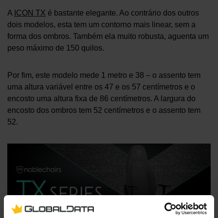
A
ICON TX
é bastante elegante. Ao contrário dos outros
dois modelos, esta tem um contorno mais linear, sem a
forma dos ombros. Também ela muito robusta, aguenta um
peso máximo de 150 quilos.
Por fim, este modelo mede 1 metro e 38 – o assento tem
uma altura variável entre os 47 e os 57 centímetros e o
encosto uma altura fixa de 86 centímetros. A largura do
encosto dos ombros tem 52 centímetros e o assento tem
52.