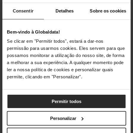
As noblechairs TX Series têm uma armação de aço,
Consentir
Detalhes
Sobre os cookies
conferindo-lhes robustez e consistência. O interior
almofadado é composto por espuma fria e os apoios para
os braços são de nylon, o mesmo material das rodas. As
Bem-vindo à Globaldata!
bases da TX Series, revestidas em pó de alumínio, têm um
Se clicar em "Permitir todos", estará a dar-nos
acabamento baço e resistente. As rodas de nylon de 60
permissão para usarmos cookies. Eles servem para que
milímetros são designadas para serem silenciosas em
possamos monitorar a utilização do nosso site, de forma
superfícies duras e macias, de forma a não “poluir” o teu
a melhorar a sua experiência. A qualquer momento pode
ambiente com ruído.
ler a nossa política de cookies e personalizar quais
permite, clicando em "Personalizar".
A TX Series da noblechairs foi concebida em conjunto com
profissionais de
esports
que exigem conforto acrescido
durante longos períodos, uma ergonomia superior e
requintada. A noblechairs já venceu o prémio de
melhor
Permitir todos
cadeira de
gaming
da European Hardware Awards 5 vezes
consecutivas e o lançamento desta gama antecipa, com
Personalizar
certeza, mais uma vitória.