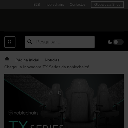
Skip
B2B
noblechairs
Contactos
Globaldata Shop
to
content
Página inicial
Notícias
Chegou a Inovadora TX Series da noblechairs!