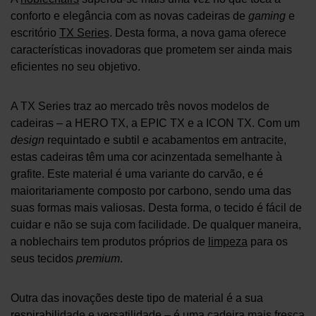
conforto e elegância com as novas cadeiras de
gaming
e
escritório
TX Series
. Desta forma, a nova gama oferece
características inovadoras que prometem ser ainda mais
eficientes no seu objetivo.
A TX Series traz ao mercado três novos modelos de
cadeiras – a HERO TX, a EPIC TX e a ICON TX. Com um
design
requintado e subtil e acabamentos em antracite,
estas cadeiras têm uma cor acinzentada semelhante à
grafite. Este material é uma variante do carvão, e é
maioritariamente composto por carbono, sendo uma das
suas formas mais valiosas. Desta forma, o tecido é fácil de
cuidar e não se suja com facilidade. De qualquer maneira,
a noblechairs tem produtos próprios de
limpeza
para os
seus tecidos
premium
.
Outra das inovações deste tipo de material é a sua
respirabilidade e versatilidade – é uma cadeira mais fresca