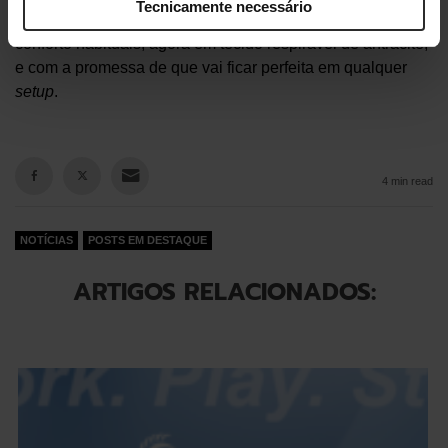
Tecnicamente necessário
A TX Series chegou com o requinte, a elegância e o
conforto habituais, agora em tecido respirável de antracite,
e com a promessa de que vai ficar perfeita em qualquer
setup
.
4 min read
NOTÍCIAS
POSTS EM DESTAQUE
ARTIGOS RELACIONADOS: