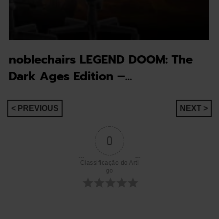
noblechairs LEGEND DOOM: The
Dark Ages Edition –…
Navegação
< PREVIOUS
NEXT >
de
0
artigos
Classificação do Arti
go