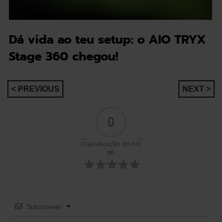
Dá vida ao teu setup: o AIO TRYX
Stage 360 chegou!
Navegação
< PREVIOUS
NEXT >
de
0
artigos
Classificação do Arti
go
Subscrever