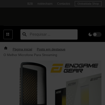
Skip
B2B
noblechairs
Contactos
Globaldata Shop
to
content
Página inicial
Posts em destaque
O Melhor Microfone Para Streaming