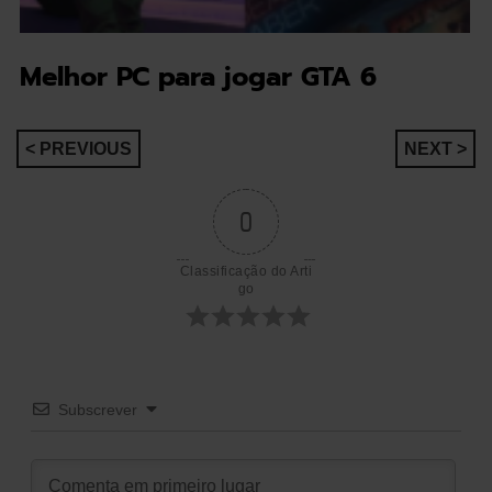
Melhor PC para jogar GTA 6
Navegação
< PREVIOUS
NEXT >
de
0
artigos
Classificação do Arti
go
Subscrever