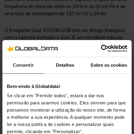
frequência de resposta entre os 20Hz e os 20 mil Hz e de
uma taxa de amostragem de 192 mil Hz a 24-bit.
O Endgame Gear XSTRM USB tem um
design
triangular,
com a cápsula banhada a ouro. É um microfone robusto,
fabricado com materiais de grande qualidade, o que
garante uma excelente durabilidade. Destaca-se pela sua
forma e pelos efeitos de iluminação personalizáveis em 12
Consentir
Detalhes
Sobre os cookies
modos sem necessidade de
software
.
Por fim, no pacote, está incluído um suporte de mesa anti-
Bem-vindo à Globaldata!
choque, um
pop filter
magnético e um painel acústico.
Se clicar em "Permitir todos", estará a dar-nos
permissão para usarmos cookies. Eles servem para que
possamos monitorar a utilização do nosso site, de forma
a melhorar a sua experiência. A qualquer momento pode
ler a nossa política de cookies e personalizar quais
permite, clicando em "Personalizar".