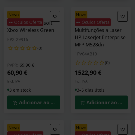
novo
novo
🕶️ Óculos Oferta
🕶️ Óculos Oferta
Gamepad Microsoft
Impressora
Xbox Wireless Green
Multifunções a Laser
HP LaserJet Enterprise
EP2-29916
MFP M528dn
(0)
1PV64AB19
(0)
Preço reduzido de
para
PVPR:
69,90 €
60,90 €
1522,90 €
Incl. IVA
Incl. IVA
3 em stock
3–5 dias úteis
Adicionar ao Carrinho
Adicionar ao Carrin
novo
novo