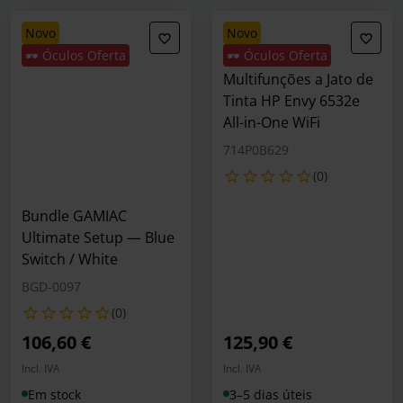
novo
novo
🕶️ Óculos Oferta
🕶️ Óculos Oferta
Impressora
Multifunções a Jato de
Tinta HP Envy 6532e
All-in-One WiFi
714P0B629
(0)
Bundle GAMIAC
Ultimate Setup — Blue
Switch / White
BGD-0097
(0)
106,60 €
125,90 €
Incl. IVA
Incl. IVA
Em stock
3–5 dias úteis