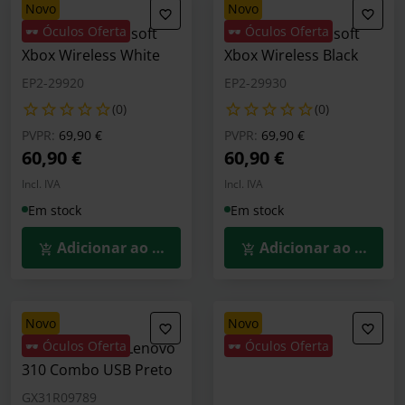
novo
novo
🕶️ Óculos Oferta
🕶️ Óculos Oferta
Gamepad Microsoft
Gamepad Microsoft
Xbox Wireless White
Xbox Wireless Black
EP2-29920
EP2-29930
(0)
(0)
Preço reduzido de
para
Preço reduzido de
para
PVPR:
69,90 €
PVPR:
69,90 €
60,90 €
60,90 €
Incl. IVA
Incl. IVA
Em stock
Em stock
Adicionar ao Carrinho
Adicionar ao Carrin
novo
novo
🕶️ Óculos Oferta
🕶️ Óculos Oferta
Teclado + Rato Lenovo
310 Combo USB Preto
GX31R09789