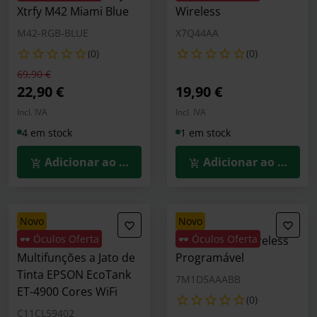
Xtrfy M42 Miami Blue
Wireless
M42-RGB-BLUE
X7Q44AA
(0)
(0)
Preço reduzido de
para
69,90 €
22,90 €
19,90 €
Incl. IVA
Incl. IVA
4 em stock
1 em stock
Adicionar ao Carrinho
Adicionar ao Carrin
novo
novo
🕶️ Óculos Oferta
🕶️ Óculos Oferta
Impressora
Rato HP 425 Wireless
Multifunções a Jato de
Programável
Tinta EPSON EcoTank
7M1D5AAABB
ET-4900 Cores WiFi
(0)
C11CL59402