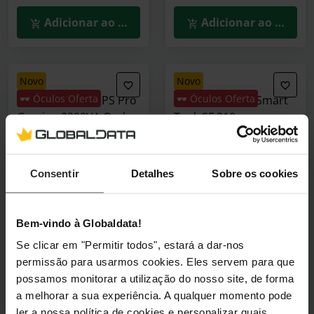
Adicionar ao Carrinho
Adicionar ao Carrin
novo
novo
🕶️ Óculos Oferta
🕶️ Óculos Oferta
UPS APC Back-UPS Pro
Impressora HP Smart
Gaming 2200VA Onda
Tank SF 210
Senoidal Pura LCD
4A8H8ABHC
Branco Schuko
(0)
BGM2200-GR
Consentir
Detalhes
Sobre os cookies
(0)
450,90 €
164,90 €
Bem-vindo à Globaldata!
Incl. IVA
Incl. IVA
Se clicar em "Permitir todos", estará a dar-nos
3–5 dias úteis
3–5 dias úteis
permissão para usarmos cookies. Eles servem para que
possamos monitorar a utilização do nosso site, de forma
Adicionar ao Carrinho
Adicionar ao Carrin
a melhorar a sua experiência. A qualquer momento pode
ler a nossa política de cookies e personalizar quais