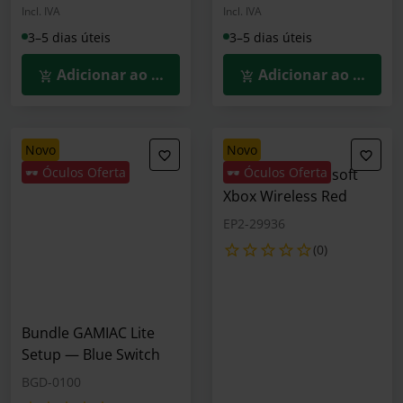
Incl. IVA
Incl. IVA
3–5 dias úteis
3–5 dias úteis
Adicionar ao Carrinho
Adicionar ao Carrin
novo
novo
🕶️ Óculos Oferta
🕶️ Óculos Oferta
Gamepad Microsoft
Xbox Wireless Red
EP2-29936
(0)
Bundle GAMIAC Lite
Setup — Blue Switch
BGD-0100