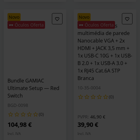
novo
novo
🕶️ Óculos Oferta
🕶️ Óculos Oferta
Caixa de ligações
multimédia de parede
Nanocable VGA + 2x
HDMI + JACK 3,5 mm +
1x USB-C 10G + 1x USB-
B 2.0 + 1x USB-A 3.0 +
1x RJ45 Cat.6A STP
Branca
Bundle GAMIAC
Ultimate Setup — Red
10-35-0004
Switch
(0)
BGD-0098
(0)
Preço reduzido de
para
PVPR:
46,90 €
104,98 €
39,90 €
Incl. IVA
Incl. IVA