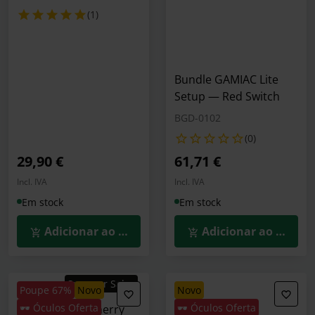
(1)
Bundle GAMIAC Lite
Setup — Red Switch
BGD-0102
(0)
29,90 €
61,71 €
Incl. IVA
Incl. IVA
Em stock
Em stock
Adicionar ao Carrinho
Adicionar ao Carrin
Summer Sales
Poupe 67%
novo
novo
🕶️ Óculos Oferta
🕶️ Óculos Oferta
Rato Gaming Cherry
Rato HP Z3700