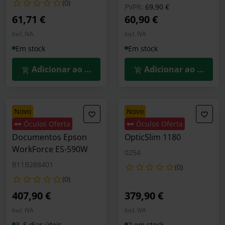
(0)
Preço reduzido de
para
PVPR:
69,90 €
61,71 €
60,90 €
Incl. IVA
Incl. IVA
Em stock
Em stock
Adicionar ao Carrinho
Adicionar ao Carrin
novo
novo
🕶️ Óculos Oferta
🕶️ Óculos Oferta
Scanner de
Plustek Scanner
Documentos Epson
OpticSlim 1180
WorkForce ES-590W
0254
B11B288401
(0)
(0)
407,90 €
379,90 €
Incl. IVA
Incl. IVA
3–5 dias úteis
2 em stock