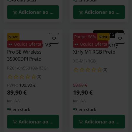
Adicionar ao Carrinho
Adicionar ao Carrin
Summer Sales
novo
Poupe 66%
novo
🕶️ Óculos Oferta
🕶️ Óculos Oferta
Rato Razer Viper V3
Rato Gaming Cherry
Pro SE Wireless
Xtrfy M1 RGB Preto
35000DPI Preto
XG-M1-RGB
RZ01-04550100-R3G1
(0)
(0)
Preço reduzido de
para
Preço reduzido de
para
PVPR:
109,90 €
59,90 €
89,90 €
19,90 €
Incl. IVA
Incl. IVA
5 em stock
3 em stock
Adicionar ao Carrinho
Adicionar ao Carrin