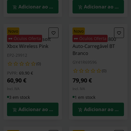
Adicionar ao Carrinho
Adicionar ao Carrin
novo
novo
🕶️ Óculos Oferta
🕶️ Óculos Oferta
Gamepad Microsoft
Teclado Lenovo 800
Xbox Wireless Pink
Auto-Carregável BT
Branco
EP2-29912
GY41R69596
(0)
(0)
Preço reduzido de
para
PVPR:
69,90 €
60,90 €
79,90 €
Incl. IVA
Incl. IVA
3 em stock
1 em stock
Adicionar ao Carrinho
Adicionar ao Carrin