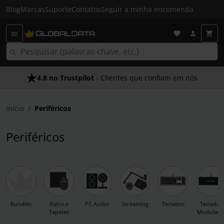
Blog
Marcas
Suporte
Contatos
Seguir a minha encomenda
4.8 no Trustpilot
Envio Gratuito em 24 HRS
- Clientes que confiam em nós
- Acima dos 50€
Início
Periféricos
Periféricos
Bundles
Ratos e
PC Audio
Streaming
Teclados
Teclados
Tapetes
Modulare