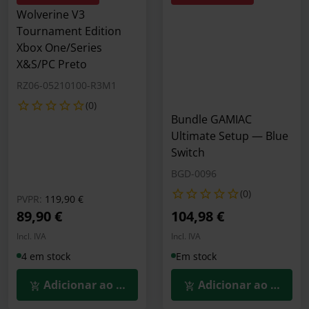
Wolverine V3
Tournament Edition
Xbox One/Series
X&S/PC Preto
RZ06-05210100-R3M1
(0)
Bundle GAMIAC
Ultimate Setup — Blue
Switch
BGD-0096
(0)
Preço reduzido de
para
PVPR:
119,90 €
89,90 €
104,98 €
Incl. IVA
Incl. IVA
4 em stock
Em stock
Adicionar ao Carrinho
Adicionar ao Carrin