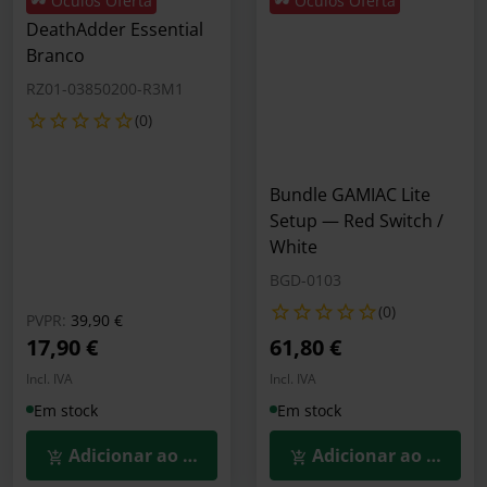
🕶️ Óculos Oferta
🕶️ Óculos Oferta
Rato Razer
DeathAdder Essential
Branco
RZ01-03850200-R3M1
(0)
Bundle GAMIAC Lite
Setup — Red Switch /
White
BGD-0103
(0)
Preço reduzido de
para
PVPR:
39,90 €
17,90 €
61,80 €
Incl. IVA
Incl. IVA
Em stock
Em stock
Adicionar ao Carrinho
Adicionar ao Carrin