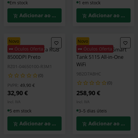
Em stock
1 em stock
Adicionar ao Carrinho
Adicionar ao Carrin
novo
novo
🕶️ Óculos Oferta
🕶️ Óculos Oferta
Rato Razer Cobra RGB
Impressora HP Smart
8500DPI Preto
Tank 5115 All-in-One
WiFi
RZ01-04650100-R3M1
9B2D7ABHC
(0)
(0)
Preço reduzido de
para
PVPR:
49,90 €
32,90 €
258,90 €
Incl. IVA
Incl. IVA
5 em stock
3–5 dias úteis
Adicionar ao Carrinho
Adicionar ao Carrin