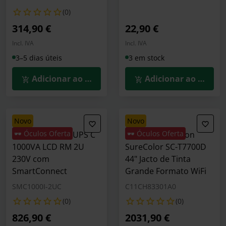
(0)
314,90 €
22,90 €
Incl. IVA
Incl. IVA
3–5 dias úteis
3 em stock
Adicionar ao Carrinho
Adicionar ao Carrin
novo
novo
🕶️ Óculos Oferta
🕶️ Óculos Oferta
UPS APC Smart-UPS C
Impressora Epson
1000VA LCD RM 2U
SureColor SC-T7700D
230V com
44" Jacto de Tinta
SmartConnect
Grande Formato WiFi
SMC1000I-2UC
C11CH83301A0
(0)
(0)
826,90 €
2031,90 €