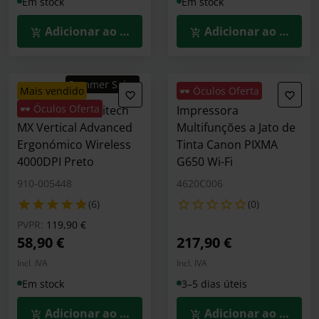
Em stock
Em stock
Adicionar ao Carrinho
Adicionar ao Carrin
Summer Sales
mais vendido
🕶️ Óculos Oferta
🕶️ Óculos Oferta
Rato Óptico Logitech
Impressora
MX Vertical Advanced
Multifunções a Jato de
Ergonómico Wireless
Tinta Canon PIXMA
4000DPI Preto
G650 Wi-Fi
910-005448
4620C006
(6)
(0)
Preço reduzido de
para
PVPR:
119,90 €
58,90 €
217,90 €
Incl. IVA
Incl. IVA
Em stock
3–5 dias úteis
Adicionar ao Carrinho
Adicionar ao Carrin