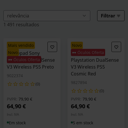
Filtrar
1 491 resultados
mais vendido
novo
novo
🕶️ Óculos Oferta
Gamepad Sony
Gamepad Sony
Playstation DualSense
🕶️ Óculos Oferta
Playstation DualSense
V3 Wireless PS5 Preto
V3 Wireless PS5
Cosmic Red
9022374
9827894
(0)
(0)
Preço reduzido de
para
Preço reduzido de
para
PVPR:
79,90 €
PVPR:
79,90 €
64,90 €
64,90 €
Incl. IVA
Incl. IVA
Em stock
5 em stock