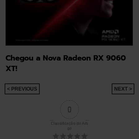
Chegou a Nova Radeon RX 9060
XT!
Navegação
< PREVIOUS
NEXT >
de
0
artigos
Classificação do Arti
go