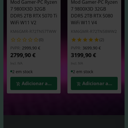
Mod Gamer-PC Ryzen
Mod Gamer-PC Ryzen
7 9800X3D 32GB
7 9800X3D 32GB
DDR5 2TB RTX 5070 Ti
DDR5 2TB RTX 5080
WiFi W11 V2
WiFi W11 V4
KM6GMR-R72TN57TWW
KM6GMR-R72TN58WW2
(0)
(2)
Preço reduzido de
para
Preço reduzido de
para
PVPR:
2999,90 €
PVPR:
3699,90 €
2799,90 €
3199,90 €
Incl. IVA
Incl. IVA
2 em stock
2 em stock
Adicionar ao Carrinho
Adicionar ao Carrin