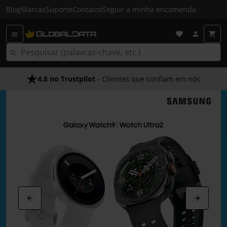
Blog
Marcas
Suporte
Contatos
Seguir a minha encomenda
4.8 no Trustpilot
Envio Gratuito em 24 HRS
- Clientes que confiam em nós
- Acima dos 50€