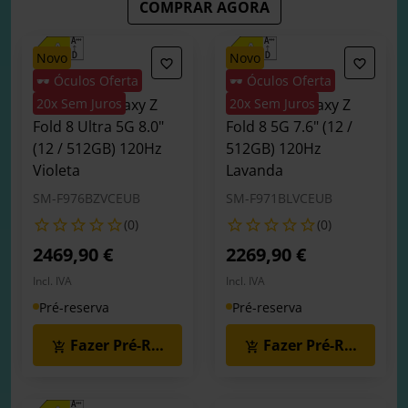
COMPRAR AGORA
novo
novo
🕶️ Óculos Oferta
🕶️ Óculos Oferta
Smartphone
Smartphone
Samsung Galaxy Z
20x Sem Juros
Samsung Galaxy Z
20x Sem Juros
Fold 8 Ultra 5G 8.0"
Fold 8 5G 7.6" (12 /
(12 / 512GB) 120Hz
512GB) 120Hz
Violeta
Lavanda
SM-F976BZVCEUB
SM-F971BLVCEUB
(0)
(0)
2469,90 €
2269,90 €
Incl. IVA
Incl. IVA
Pré-reserva
Pré-reserva
Fazer Pré-Reserva
Fazer Pré-Reserva