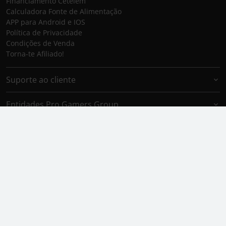
Financiamento Cetelem
Calculadora Fonte de Alimentação
APP para Android e IOS
Política de Privacidade
Condições de Venda
Torna-te Afiliado!
Suporte ao cliente
Entidades Pro Gamers Group
Marcas Pro Gamers Group
Aceitamos
Envio