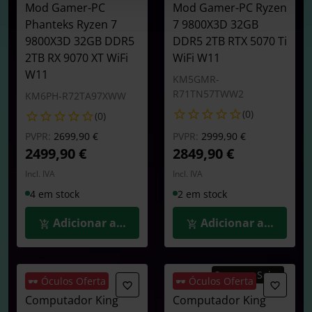
Mod Gamer-PC
Mod Gamer-PC Ryzen
Phanteks Ryzen 7
7 9800X3D 32GB
9800X3D 32GB DDR5
DDR5 2TB RTX 5070 Ti
2TB RX 9070 XT WiFi
WiFi W11
W11
KM5GMR-
R71TN57TWW2
KM6PH-R72TA97XWW
(0)
(0)
Preço reduzido de
para
Preço reduzido de
para
PVPR:
2699,90 €
PVPR:
2999,90 €
2499,90 €
2849,90 €
Incl. IVA
Incl. IVA
4 em stock
2 em stock
Adicionar ao Carrinho
Adicionar ao Carrin
Summer Sales
🕶️ Óculos Oferta
🕶️ Óculos Oferta
Computador King
Computador King