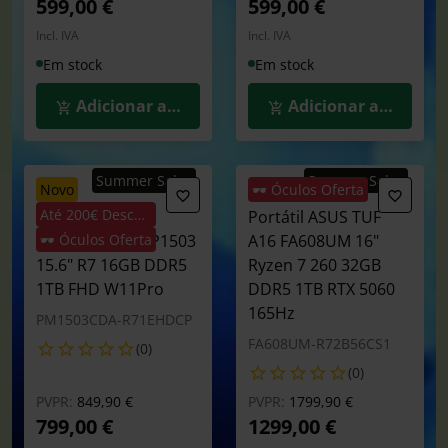
599,00 €
599,00 €
Incl. IVA
Incl. IVA
Em stock
Em stock
Adicionar ao Carrinho
Adicionar ao Carrin
Summer Sales
Summer Sales
novo
🕶️ Óculos Oferta
Até 200€ Desconto
Portátil ASUS
Portátil ASUS TUF
Expertbook P1 P1503
🕶️ Óculos Oferta
A16 FA608UM 16"
15.6" R7 16GB DDR5
Ryzen 7 260 32GB
1TB FHD W11Pro
DDR5 1TB RTX 5060
165Hz
PM1503CDA-R71EHDCP
FA608UM-R72B56CS1
(0)
(0)
Preço reduzido de
para
Preço reduzido de
para
PVPR:
849,90 €
PVPR:
1799,90 €
799,00 €
1299,00 €