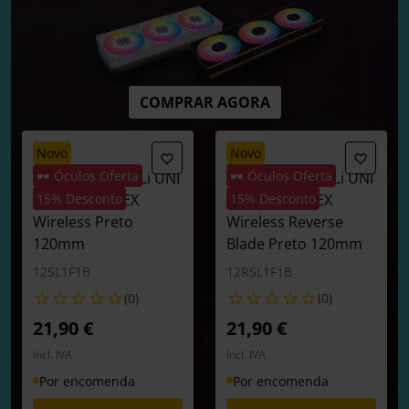
COMPRAR AGORA
novo
novo
🕶️ Óculos Oferta
🕶️ Óculos Oferta
Ventoinha Lian Li UNI
Ventoinha Lian Li UNI
FAN SL120 FLEX
15% Desconto
FAN SL120 FLEX
15% Desconto
Wireless Preto
Wireless Reverse
120mm
Blade Preto 120mm
12SL1F1B
12RSL1F1B
(0)
(0)
21,90 €
21,90 €
Incl. IVA
Incl. IVA
Por encomenda
Por encomenda