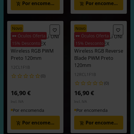
Por encomenda
Por encomenda
novo
novo
🕶️ Óculos Oferta
🕶️ Óculos Oferta
Ventoinha Lian Li UNI
Ventoinha Lian Li UNI
FAN CL120 FLEX
15% Desconto
FAN CL120 FLEX
15% Desconto
Wireless RGB PWM
Wireless RGB Reverse
Preto 120mm
Blade PWM Preto
120mm
12CL1F1B
12RCL1F1B
(0)
(0)
16,90 €
16,90 €
Incl. IVA
Incl. IVA
Por encomenda
Por encomenda
Por encomenda
Por encomenda