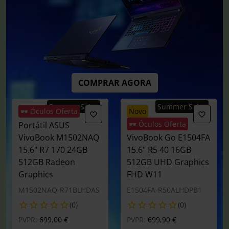
COMPRAR AGORA
Summer Sales
Summer Sales
🕶️ Óculos Oferta
novo
🕶️ Óculos Oferta
Portátil ASUS
Portátil ASUS
VivoBook M1502NAQ
VivoBook Go E1504FA
15.6" R7 170 24GB
15.6" R5 40 16GB
512GB Radeon
512GB UHD Graphics
Graphics
FHD W11
M1502NAQ-R71BLHDAS
E1504FA-R50ALHDPB1
(0)
(0)
Preço reduzido de
para
Preço reduzido de
para
PVPR:
699,00 €
PVPR:
699,90 €