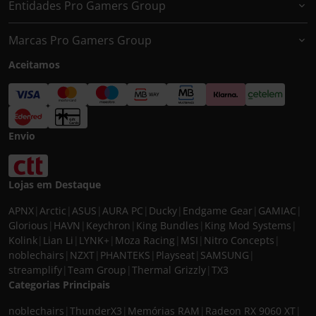
Entidades Pro Gamers Group
Marcas Pro Gamers Group
Aceitamos
Envio
Lojas em Destaque
APNX
|
Arctic
|
ASUS
|
AURA PC
|
Ducky
|
Endgame Gear
|
GAMIAC
|
Glorious
|
HAVN
|
Keychron
|
King Bundles
|
King Mod Systems
|
Kolink
|
Lian Li
|
LYNK+
|
Moza Racing
|
MSI
|
Nitro Concepts
|
noblechairs
|
NZXT
|
PHANTEKS
|
Playseat
|
SAMSUNG
|
streamplify
|
Team Group
|
Thermal Grizzly
|
TX3
Categorias Principais
noblechairs
|
ThunderX3
|
Memórias RAM
|
Radeon RX 9060 XT
|