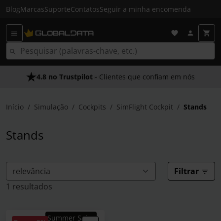
Blog
Marcas
Suporte
Contatos
Seguir a minha encomenda
4.8 no Trustpilot
As Nossas Promessas
- Clientes que confiam em nós
- O melhor atendimento
Início
Simulação
Cockpits
SimFlight Cockpit
Stands
Stands
Filtrar
1 resultados
Summer Sales