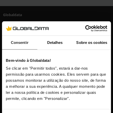
Globaldata
+351 300 600 520
dias úteis das 10h-13h e 14h-18h
info@globaldata.pt
As nossas comunidades
Consentir
Detalhes
Sobre os cookies
Bem-vindo à Globaldata!
Mantenha-me atualizado com as últimas
novidades, lançamentos de produtos e
Se clicar em "Permitir todos", estará a dar-nos
permissão para usarmos cookies. Eles servem para que
promoções.
possamos monitorar a utilização do nosso site, de forma
a melhorar a sua experiência. A qualquer momento pode
ler a nossa política de cookies e personalizar quais
permite, clicando em "Personalizar".
Este site está protegido pelo reCAPTCHA e aplica-se a
Política
de Privacidade
e os
Termos de Serviço
da Google.