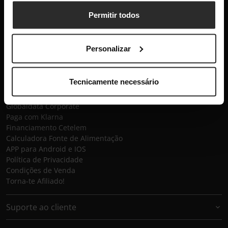
Subscrever
Permitir todos
Globaldata
Personalizar
Contactos
Sobre a Globaldata
Perguntas Frequentes
Tecnicamente necessário
Promessas
Recrutamento
Globaldata Corporate
Paga com Klarna
Financiamento Cetelem
Calculadora Fonte de Alimentação
APP para Android e IOS
Política de Privacidade
Condições de Venda
Torna-te Afiliado!
Suporte ao cliente