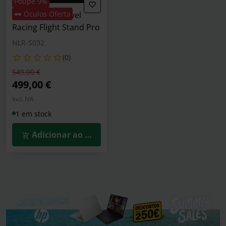
Poupe 9%
🕶️ Óculos Oferta
Cockpit Next Level
Racing Flight Stand Pro
NLR-S032
(0)
Preço reduzido de
para
549,00 €
499,00 €
Incl. IVA
1 em stock
Adicionar ao Carrinho