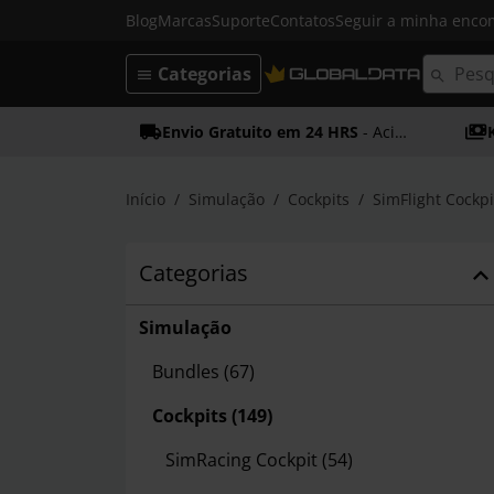
Blog
Marcas
Suporte
Contatos
Seguir a minha enc
Categorias
Envio Gratuito em 24 HRS
- Acima dos 50€
Início
Simulação
Cockpits
SimFlight Cockpi
Categorias
Simulação
Bundles
(67)
Cockpits
(149)
SimRacing Cockpit
(54)