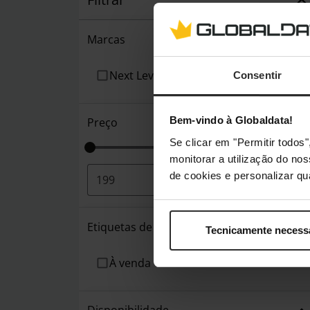
Marcas
Next Level Racing
Consentir
Bem-vindo à Globaldata!
Preço
Se clicar em "Permitir todo
monitorar a utilização do no
de cookies e personalizar qu
€
-
€
Etiquetas de produto
Tecnicamente necess
À venda