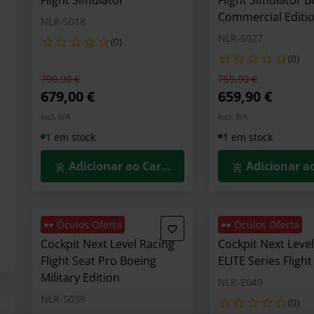
Flight Simulator
Flight Simulator 
Commercial Editi
NLR-S018
NLR-S027
(0)
(0)
Preço reduzido de
para
Preço reduzido de
para
799,00 €
759,90 €
679,00 €
659,90 €
Incl. IVA
Incl. IVA
1 em stock
1 em stock
Adicionar ao Carrinho
Adicionar a
🕶️ Óculos Oferta
🕶️ Óculos Oferta
Cockpit Next Level Racing
Cockpit Next Leve
Flight Seat Pro Boeing
ELITE Series Fligh
Military Edition
NLR-E049
NLR-S039
(0)