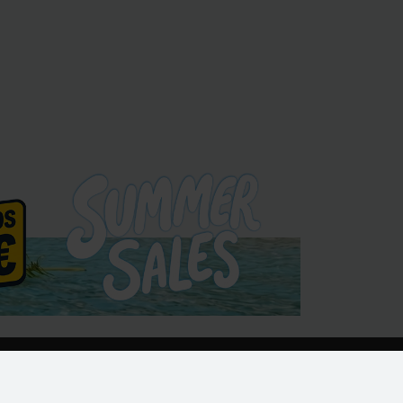
ntenha-me atualizado com as
timas novidades, lançamentos de