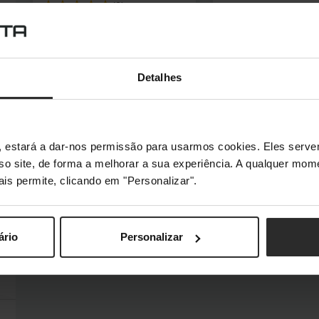
(0)
699,00 €
199,00 €
Incl. IVA
Incl. IVA
Por encomenda
Por encomenda
Detalhes
Por encomenda
Por enco
s", estará a dar-nos permissão para usarmos cookies. Eles ser
sso site, de forma a melhorar a sua experiência. A qualquer mome
ais permite, clicando em "Personalizar".
ário
Personalizar