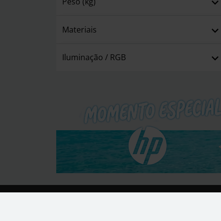
Peso (kg)
Materiais
Iluminação / RGB
Globaldata