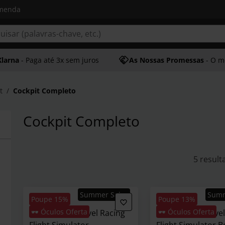
omenda
Klarna
- Paga até 3x sem juros
As Nossas Promessas
- O melhor at
t
Cockpit Completo
Cockpit Completo
5 result
Summer Sales
Sum
Poupe 15%
Poupe 13%
🕶️ Óculos Oferta
🕶️ Óculos Oferta
Cockpit Next Level Racing
Cockpit Next Leve