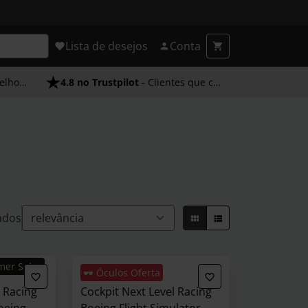
Lista de desejos
Conta
endimento
4.8 no Trustpilot
- Clientes que confiam em nós
ados
mer Sales
🕶️ Óculos Oferta
l Racing
Cockpit Next Level Racing