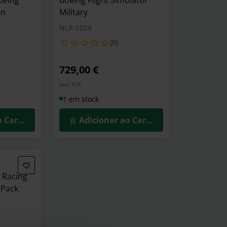
Boeing
Boeing Flight Simulator
on
Military
NLR-S028
(0)
729,00 €
Incl. IVA
1 em stock
o Carrinho
Adicionar ao Carrinho
l Racing
t Pack