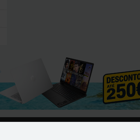
As nossas comunidades
Ma
úl