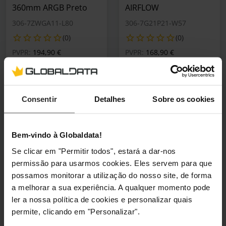
360mm ARGB Preto
AIRFLOW
306-7ZWGA11-L80
306-7G21P21-W57
(0)
(0)
Preço reduzido de
para
Preço reduzido de
para
PVPR:
194,90 €
PVPR:
168,90 €
131,90 €
138,90 €
Incl. IVA
Incl. IVA
2 em stock
3 em stock
Consentir
Detalhes
Sobre os cookies
Adicionar ao Carrinho
Adicionar ao Carrin
Bem-vindo à Globaldata!
Se clicar em "Permitir todos", estará a dar-nos
Summer Sales
MSI Shout Out
MSI Shout Out
permissão para usarmos cookies. Eles servem para que
🕶️ Óculos Oferta
🕶️ Óculos Oferta
Motherboard MSI MPG
Motherboard MSI MPG
possamos monitorar a utilização do nosso site, de forma
B850 EDGE TI WIFI
B850I EDGE TI WIFI
a melhorar a sua experiência. A qualquer momento pode
601-7E62-01S
911-7E79-04S
ler a nossa política de cookies e personalizar quais
permite, clicando em "Personalizar".
(3)
(0)