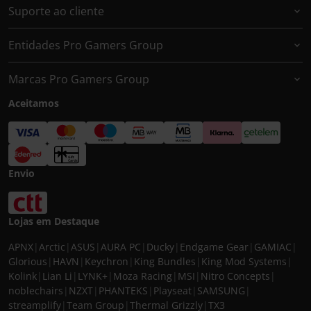
Suporte ao cliente
Entidades Pro Gamers Group
Marcas Pro Gamers Group
Aceitamos
Envio
Lojas em Destaque
APNX
|
Arctic
|
ASUS
|
AURA PC
|
Ducky
|
Endgame Gear
|
GAMIAC
|
Glorious
|
HAVN
|
Keychron
|
King Bundles
|
King Mod Systems
|
Kolink
|
Lian Li
|
LYNK+
|
Moza Racing
|
MSI
|
Nitro Concepts
|
noblechairs
|
NZXT
|
PHANTEKS
|
Playseat
|
SAMSUNG
|
streamplify
|
Team Group
|
Thermal Grizzly
|
TX3