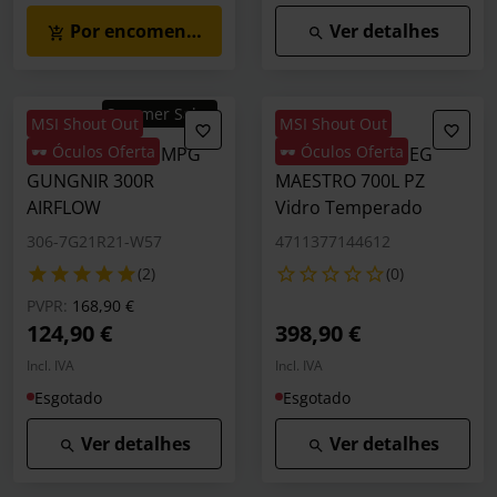
Por encomenda
Ver detalhes
Summer Sales
MSI Shout Out
MSI Shout Out
🕶️ Óculos Oferta
🕶️ Óculos Oferta
Caixa E-ATX MSI MPG
Caixa ATX MSI MEG
GUNGNIR 300R
MAESTRO 700L PZ
AIRFLOW
Vidro Temperado
306-7G21R21-W57
4711377144612
(2)
(0)
Preço reduzido de
para
PVPR:
168,90 €
124,90 €
398,90 €
Incl. IVA
Incl. IVA
Esgotado
Esgotado
Ver detalhes
Ver detalhes