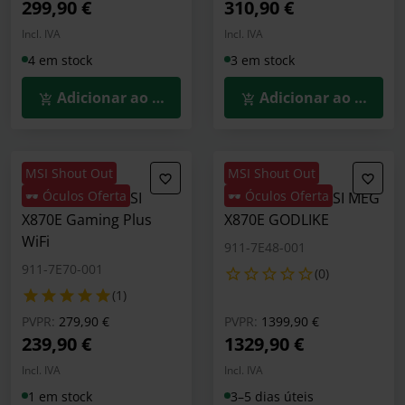
299,90 €
310,90 €
Incl. IVA
Incl. IVA
4 em stock
3 em stock
Adicionar ao Carrinho
Adicionar ao Carrin
MSI Shout Out
MSI Shout Out
🕶️ Óculos Oferta
🕶️ Óculos Oferta
Motherboard MSI
Motherboard MSI MEG
X870E Gaming Plus
X870E GODLIKE
WiFi
911-7E48-001
911-7E70-001
(0)
(1)
Preço reduzido de
para
Preço reduzido de
para
PVPR:
279,90 €
PVPR:
1399,90 €
239,90 €
1329,90 €
Incl. IVA
Incl. IVA
1 em stock
3–5 dias úteis