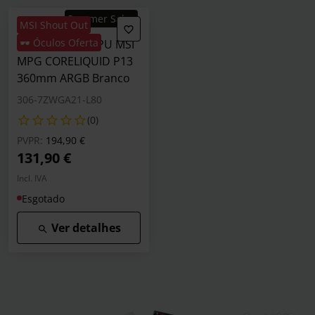
Summer Sales
MSI Shout Out
🕶️ Óculos Oferta
Water Cooler CPU MSI
MPG CORELIQUID P13
360mm ARGB Branco
306-7ZWGA21-L80
(0)
Preço reduzido de
para
PVPR:
194,90 €
131,90 €
Incl. IVA
Esgotado
Ver detalhes