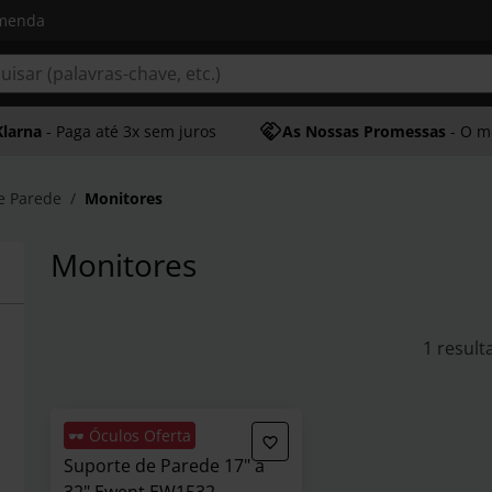
omenda
Klarna
- Paga até 3x sem juros
As Nossas Promessas
- O melhor at
e Parede
Monitores
Monitores
1 result
🕶️ Óculos Oferta
Suporte de Parede 17" a