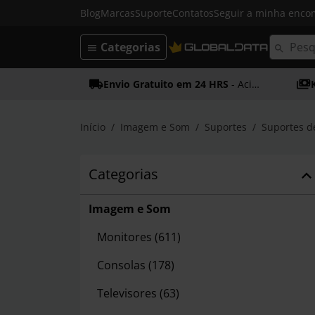
Blog
Marcas
Suporte
Contatos
Seguir a minha enc
Categorias
Envio Gratuito em 24 HRS
- Acima dos 50€
Início
Imagem e Som
Suportes
Suportes d
Categorias
Imagem e Som
Monitores
(611)
Consolas
(178)
Televisores
(63)