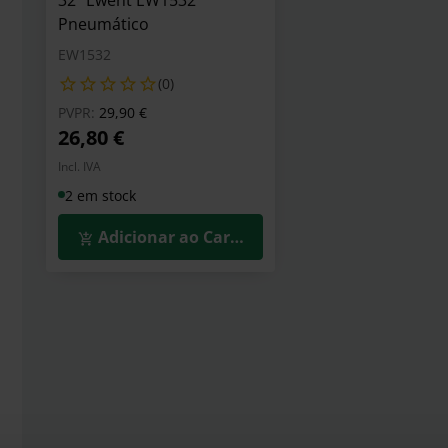
32" Ewent EW1532
Pneumático
EW1532
(0)
Preço reduzido de
para
PVPR:
29,90 €
26,80 €
Incl. IVA
2 em stock
Adicionar ao Carrinho