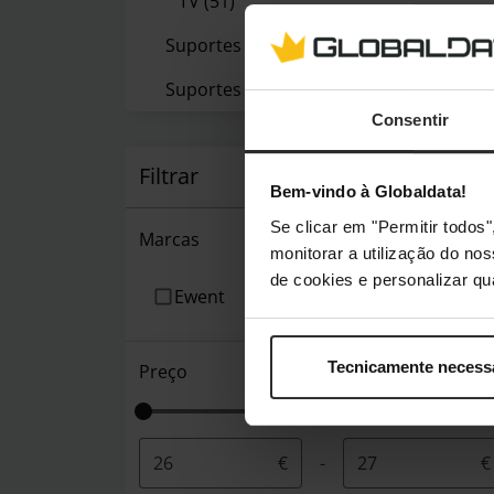
TV
(51)
Suportes de Tecto
(4)
Suportes VESA
(1)
Consentir
Filtrar
Bem-vindo à Globaldata!
Se clicar em "Permitir todo
Marcas
monitorar a utilização do no
de cookies e personalizar qu
Ewent
Tecnicamente necess
Preço
€
-
€