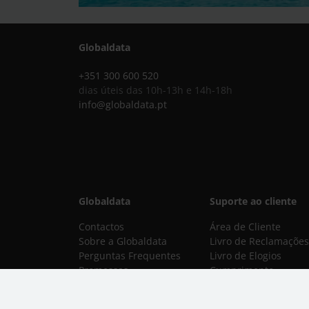
Globaldata
+351 300 600 520
dias úteis das 10h-13h e 14h-18h
info@globaldata.pt
Globaldata
Suporte ao cliente
Contactos
Área de Cliente
Sobre a Globaldata
Livro de Reclamações
Perguntas Frequentes
Livro de Elogios
Promessas
Cumprimento
Recrutamento
Normativo
Globaldata Corporate
Modos de Pagament