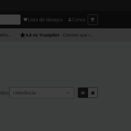
Lista de desejos
Conta
endimento
4.8 no Trustpilot
- Clientes que confiam em nós
ados