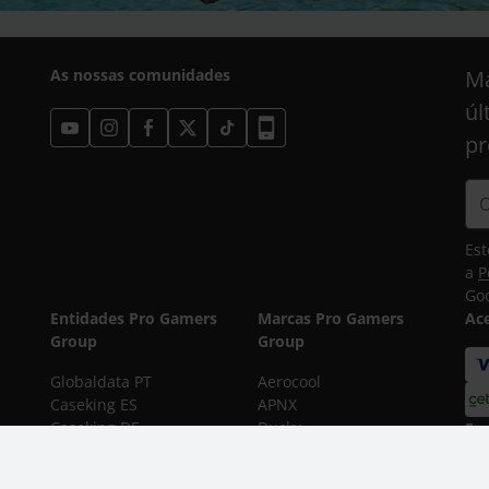
As nossas comunidades
Ma
úl
pr
Est
a
P
Goo
Entidades Pro Gamers
Marcas Pro Gamers
Ac
Group
Group
Globaldata PT
Aerocool
Caseking ES
APNX
Caseking DE
Ducky
En
Overclockers UK
Endgame Gear
o
Jimms FI
GAMIAC