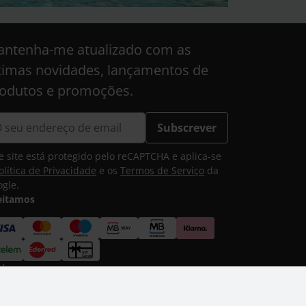
ntenha-me atualizado com as
timas novidades, lançamentos de
odutos e promoções.
Subscrever
e site está protegido pelo reCAPTCHA e aplica-se
olítica de Privacidade
e os
Termos de Serviço
da
gle.
eitamos
vio