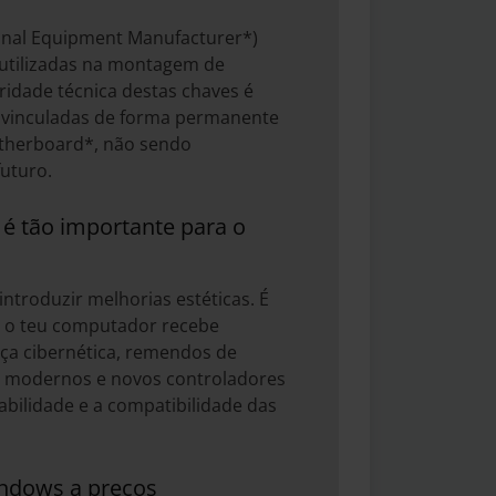
ginal Equipment Manufacturer*)
 utilizadas na montagem de
ridade técnica destas chaves é
am vinculadas de forma permanente
motherboard*, não sendo
uturo.
é tão importante para o
troduzir melhorias estéticas. É
ue o teu computador recebe
nça cibernética, remendos de
s modernos e novos controladores
abilidade e a compatibilidade das
indows a preços