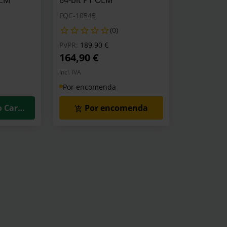
OEM
64-bit PT OEM
FQC-10545
(0)
o de
Preço reduzido de
para
PVPR:
189,90 €
164,90 €
Incl. IVA
Por encomenda
o Carrinho
Por encomenda