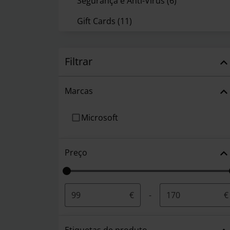
Segurança e Anti-Virus
(6)
Gift Cards
(11)
Filtrar
Marcas
Microsoft
Preço
€
-
€
Etiquetas de produto