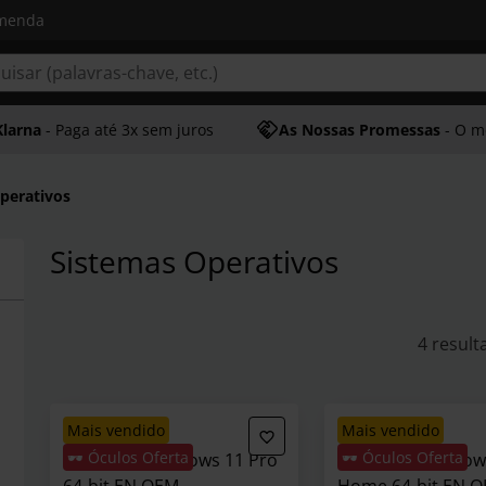
omenda
Klarna
- Paga até 3x sem juros
As Nossas Promessas
- O melhor at
perativos
Sistemas Operativos
4 result
mais vendido
mais vendido
🕶️ Óculos Oferta
🕶️ Óculos Oferta
Microsoft Windows 11 Pro
Microsoft Window