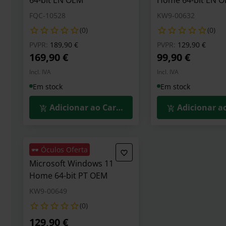
64-bit EN OEM
Home 64-bit EN 
FQC-10528
KW9-00632
(0)
(0)
Preço reduzido de
para
Preço reduzid
para
PVPR:
189,90 €
PVPR:
129,90 €
169,90 €
99,90 €
Incl. IVA
Incl. IVA
Em stock
Em stock
Adicionar ao Carrinho
Adicionar a
🕶️ Óculos Oferta
Microsoft Windows 11
Home 64-bit PT OEM
KW9-00649
(0)
129,90 €