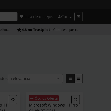
Lista de desejos
Conta
endimento
4.8 no Trustpilot
- Clientes que confiam em nós
ados
🕶️ Óculos Oferta
s 11
Microsoft Windows 11 Pro