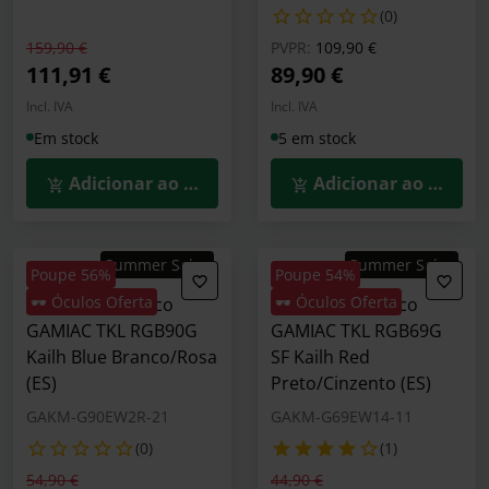
(0)
Preço reduzido de
para
Preço reduzido de
para
159,90 €
PVPR:
109,90 €
111,91 €
89,90 €
Incl. IVA
Incl. IVA
Em stock
5 em stock
Adicionar ao Carrinho
Adicionar ao Carrin
Summer Sales
Summer Sales
Poupe 56%
Poupe 54%
🕶️ Óculos Oferta
🕶️ Óculos Oferta
Teclado Mecânico
Teclado Mecânico
GAMIAC TKL RGB90G
GAMIAC TKL RGB69G
Kailh Blue Branco/Rosa
SF Kailh Red
(ES)
Preto/Cinzento (ES)
GAKM-G90EW2R-21
GAKM-G69EW14-11
(0)
(1)
Preço reduzido de
para
Preço reduzido de
para
54,90 €
44,90 €