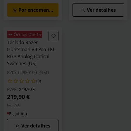
Por encomenda
Ver detalhes
🕶️ Óculos Oferta
Teclado Razer
Huntsman V3 Pro TKL
RGB Analog Optical
Switches (US)
RZ03-04980100-R3M1
(0)
Preço reduzido de
para
PVPR:
249,90 €
219,90 €
Incl. IVA
Esgotado
Ver detalhes