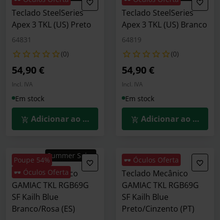
Teclado SteelSeries
Teclado SteelSeries
Apex 3 TKL (US) Preto
Apex 3 TKL (US) Branco
64831
64819
(0)
(0)
54,90 €
54,90 €
Incl. IVA
Incl. IVA
Em stock
Em stock
Adicionar ao Carrinho
Adicionar ao Carrin
Summer Sales
Poupe 54%
🕶️ Óculos Oferta
🕶️ Óculos Oferta
Teclado Mecânico
Teclado Mecânico
GAMIAC TKL RGB69G
GAMIAC TKL RGB69G
SF Kailh Blue
SF Kailh Blue
Branco/Rosa (ES)
Preto/Cinzento (PT)