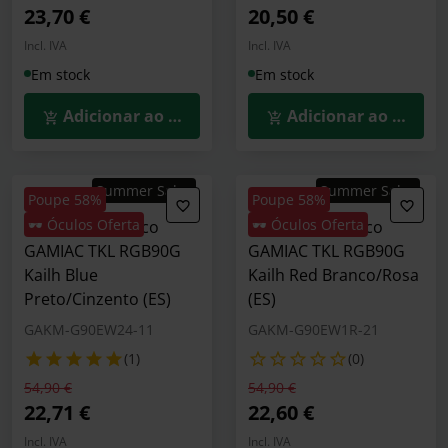
23,70 €
20,50 €
Incl. IVA
Incl. IVA
Em stock
Em stock
Adicionar ao Carrinho
Adicionar ao Carrin
Summer Sales
Summer Sales
Poupe 58%
Poupe 58%
🕶️ Óculos Oferta
🕶️ Óculos Oferta
Teclado Mecânico
Teclado Mecânico
GAMIAC TKL RGB90G
GAMIAC TKL RGB90G
Kailh Blue
Kailh Red Branco/Rosa
Preto/Cinzento (ES)
(ES)
GAKM-G90EW24-11
GAKM-G90EW1R-21
(1)
(0)
Preço reduzido de
para
Preço reduzido de
para
54,90 €
54,90 €
22,71 €
22,60 €
Incl. IVA
Incl. IVA