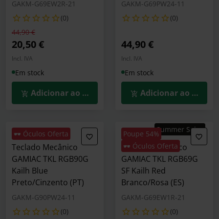
GAKM-G69EW2R-21
GAKM-G69PW24-11
(0)
(0)
Preço reduzido de
para
44,90 €
20,50 €
44,90 €
Incl. IVA
Incl. IVA
Em stock
Em stock
Adicionar ao Carrinho
Adicionar ao Carrin
Summer Sales
🕶️ Óculos Oferta
Poupe 54%
🕶️ Óculos Oferta
Teclado Mecânico
Teclado Mecânico
GAMIAC TKL RGB90G
GAMIAC TKL RGB69G
Kailh Blue
SF Kailh Red
Preto/Cinzento (PT)
Branco/Rosa (ES)
GAKM-G90PW24-11
GAKM-G69EW1R-21
(0)
(0)