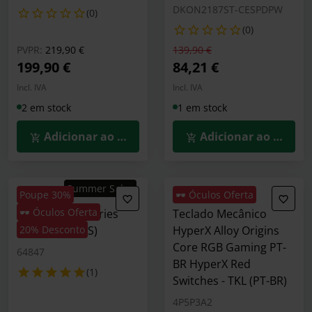
DKON2187ST-CESPDPW
(0)
(0)
Preço reduzido de
para
Preço reduzido de
para
PVPR:
219,90 €
139,90 €
199,90 €
84,21 €
Incl. IVA
Incl. IVA
2 em stock
1 em stock
Adicionar ao Carrinho
Adicionar ao Carrin
Summer Sales
Poupe 30%
🕶️ Óculos Oferta
🕶️ Óculos Oferta
Teclado SteelSeries
Teclado Mecânico
Apex 9 TKL (US)
20% Desconto
HyperX Alloy Origins
Core RGB Gaming PT-
64847
BR HyperX Red
(1)
Switches - TKL (PT-BR)
4P5P3A2