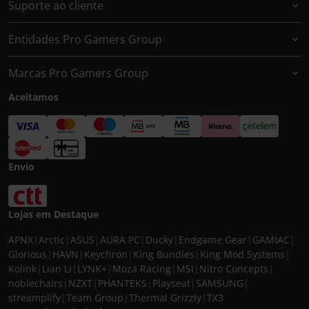
Suporte ao cliente
Entidades Pro Gamers Group
Marcas Pro Gamers Group
Aceitamos
Envio
Lojas em Destaque
APNX
|
Arctic
|
ASUS
|
AURA PC
|
Ducky
|
Endgame Gear
|
GAMIAC
|
Glorious
|
HAVN
|
Keychron
|
King Bundles
|
King Mod Systems
|
Kolink
|
Lian Li
|
LYNK+
|
Moza Racing
|
MSI
|
Nitro Concepts
|
noblechairs
|
NZXT
|
PHANTEKS
|
Playseat
|
SAMSUNG
|
streamplify
|
Team Group
|
Thermal Grizzly
|
TX3