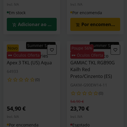
Incl. IVA
Incl. IVA
Em stock
Por encomenda
Adicionar ao Carrinho
Por encomenda
Summer Sales
Summer Sales
novo
Poupe 56%
🕶️ Óculos Oferta
🕶️ Óculos Oferta
Teclado SteelSeries
Teclado Mecânico
Apex 3 TKL (US) Aqua
GAMIAC TKL RGB90G
Kailh Red
64933
Preto/Cinzento (ES)
(0)
GAKM-G90EW14-11
(0)
Preço reduzido de
para
54,90 €
54,90 €
23,70 €
Incl. IVA
Incl. IVA
Por encomenda
Esgotado