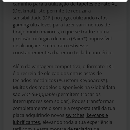
caminho para a utilização de
tapetes de rato XL
(Deskmat). Isto permite-te reduzir a
sensibilidade (DPI) no jogo, utilizando
ratos
gaming
ultraleves para fazer varrimentos de
braço muito maiores, o que se traduz numa
precisão cirúrgica de mira (*aim*) impossível
de alcançar se o teu rato estivesse
constantemente a bater no teclado numérico.
Além da vantagem competitiva, o formato TKL
é o recreio de eleição dos entusiastas de
teclados mecânicos (*Custom Keyboards*).
Muitos dos modelos disponíveis na Globaldata
são
Hot-Swappable
(permitem trocar os
interruptores sem soldar). Podes transformar
completamente o som e a resposta tátil da tua
placa adquirindo novos
switches, keycaps e
lubrificantes
, elevando toda a tua experiência
tátil com a vasta montra de
teclados
da