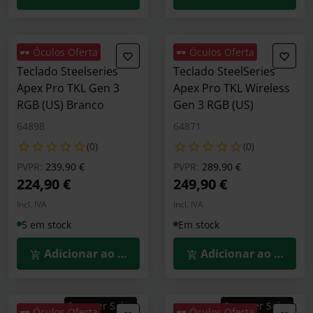
🕶️ Óculos Oferta
🕶️ Óculos Oferta
Teclado Steelseries
Teclado SteelSeries
Apex Pro TKL Gen 3
Apex Pro TKL Wireless
RGB (US) Branco
Gen 3 RGB (US)
64898
64871
(0)
(0)
Preço reduzido de
para
Preço reduzido de
para
PVPR:
239,90 €
PVPR:
289,90 €
224,90 €
249,90 €
Incl. IVA
Incl. IVA
5 em stock
Em stock
Adicionar ao Carrinho
Adicionar ao Carrin
Summer Sales
Summer Sales
🕶️ Óculos Oferta
🕶️ Óculos Oferta