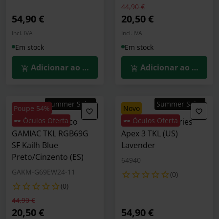
Preço reduzido de
para
44,90 €
54,90 €
20,50 €
Incl. IVA
Incl. IVA
Em stock
Em stock
Adicionar ao Carrinho
Adicionar ao Carrin
Summer Sales
Summer Sales
Poupe 54%
novo
🕶️ Óculos Oferta
🕶️ Óculos Oferta
Teclado Mecânico
Teclado SteelSeries
GAMIAC TKL RGB69G
Apex 3 TKL (US)
SF Kailh Blue
Lavender
Preto/Cinzento (ES)
64940
GAKM-G69EW24-11
(0)
(0)
Preço reduzido de
para
44,90 €
20,50 €
54,90 €