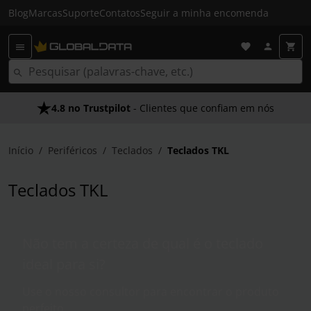
Blog
Marcas
Suporte
Contatos
Seguir a minha encomenda
4.8 no Trustpilot
Envio Gratuito em 24 HRS
- Clientes que confiam em nós
- Acima dos 50€
Início
Periféricos
Teclados
Teclados TKL
Teclados TKL
Não tem a certeza de qual é o teclado
ideal para si?
Use o nosso consultor para encontrar o produto
perfeito.