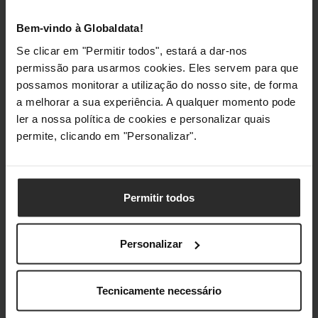
(F1-F12) e as setas direcionais, descobre o
equilíbrio perfeito na nossa secção de
teclados
Bem-vindo à Globaldata!
TKL
.
Se clicar em "Permitir todos", estará a dar-nos
permissão para usarmos cookies. Eles servem para que
possamos monitorar a utilização do nosso site, de forma
a melhorar a sua experiência. A qualquer momento pode
ler a nossa política de cookies e personalizar quais
permite, clicando em "Personalizar".
Permitir todos
Sinergia Competitiva: Ratos Ultraleves,
Tapetes XL e Personalização
Personalizar
O verdadeiro propósito de adquirir um teclado
TKL é potenciar o desempenho da tua mão
Tecnicamente necessário
dominante. Ao libertares quase 10 centímetros
de espaço no lado direito da secretária, abres