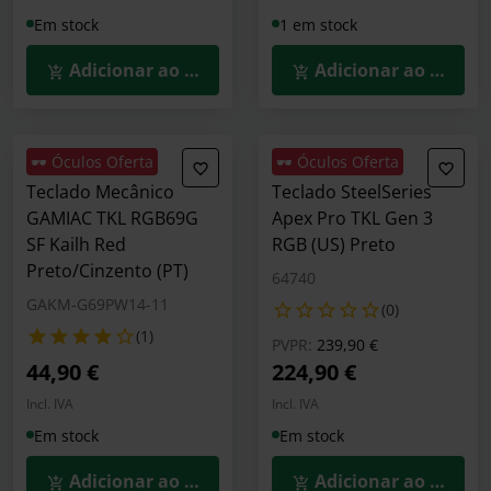
Em stock
1 em stock
Adicionar ao Carrinho
Adicionar ao Carrin
🕶️ Óculos Oferta
🕶️ Óculos Oferta
Teclado Mecânico
Teclado SteelSeries
GAMIAC TKL RGB69G
Apex Pro TKL Gen 3
SF Kailh Red
RGB (US) Preto
Preto/Cinzento (PT)
64740
GAKM-G69PW14-11
(0)
(1)
Preço reduzido de
para
PVPR:
239,90 €
44,90 €
224,90 €
Incl. IVA
Incl. IVA
Em stock
Em stock
Adicionar ao Carrinho
Adicionar ao Carrin