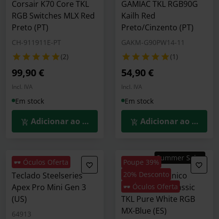
Corsair K70 Core TKL
GAMIAC TKL RGB90G
RGB Switches MLX Red
Kailh Red
Preto (PT)
Preto/Cinzento (PT)
CH-911911E-PT
GAKM-G90PW14-11
(2)
(1)
99,90 €
54,90 €
Incl. IVA
Incl. IVA
Em stock
Em stock
Adicionar ao Carrinho
Adicionar ao Carrin
Summer Sales
🕶️ Óculos Oferta
Poupe 39%
20% Desconto
Teclado Steelseries
Teclado Mecánico
Apex Pro Mini Gen 3
Ducky ONE 3 Classic
🕶️ Óculos Oferta
(US)
TKL Pure White RGB
MX-Blue (ES)
64913