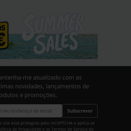
ntenha-me atualizado com as
timas novidades, lançamentos de
odutos e promoções.
Subscrever
e site está protegido pelo reCAPTCHA e aplica-se
olítica de Privacidade
e os
Termos de Serviço
da