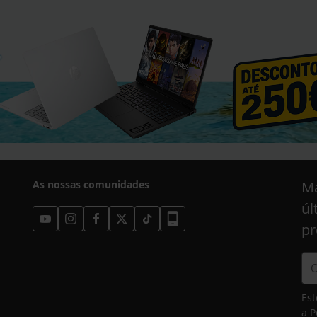
As nossas comunidades
Ma
úl
pr
Est
a
P