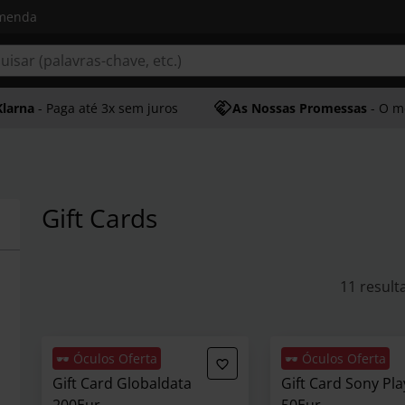
omenda
Klarna
- Paga até 3x sem juros
As Nossas Promessas
- O melhor at
Gift Cards
11 result
🕶️ Óculos Oferta
🕶️ Óculos Oferta
Gift Card Globaldata
Gift Card Sony Pla