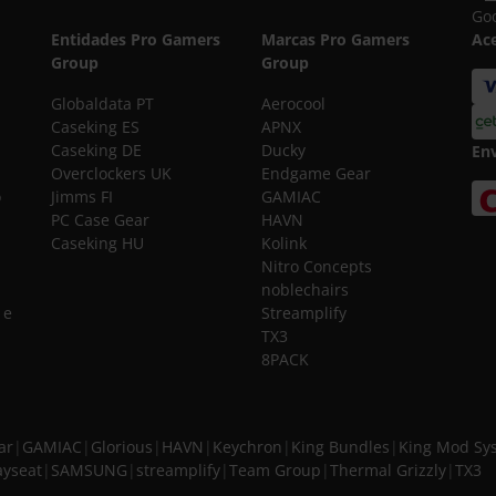
Goo
Entidades Pro Gamers
Marcas Pro Gamers
Ac
Group
Group
Globaldata PT
Aerocool
Caseking ES
APNX
Caseking DE
Ducky
En
Overclockers UK
Endgame Gear
o
Jimms FI
GAMIAC
PC Case Gear
HAVN
Caseking HU
Kolink
Nitro Concepts
noblechairs
 e
Streamplify
TX3
8PACK
ar
|
GAMIAC
|
Glorious
|
HAVN
|
Keychron
|
King Bundles
|
King Mod Sy
ayseat
|
SAMSUNG
|
streamplify
|
Team Group
|
Thermal Grizzly
|
TX3