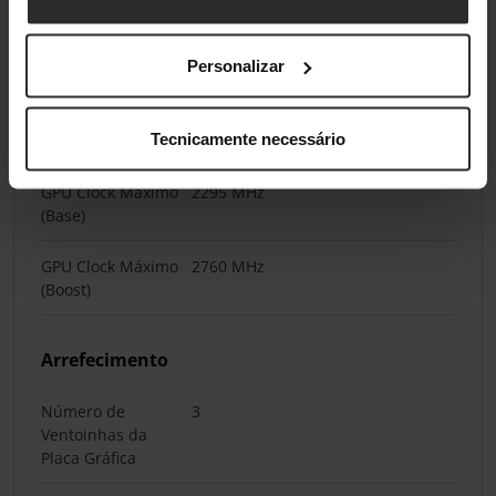
Frequência
30
efetiva da
memória da
Personalizar
GPU (Gbps)
Velocidades de Clock
Tecnicamente necessário
GPU Clock Máximo
2295 MHz
(Base)
GPU Clock Máximo
2760 MHz
(Boost)
Arrefecimento
Número de
3
Ventoinhas da
Placa Gráfica