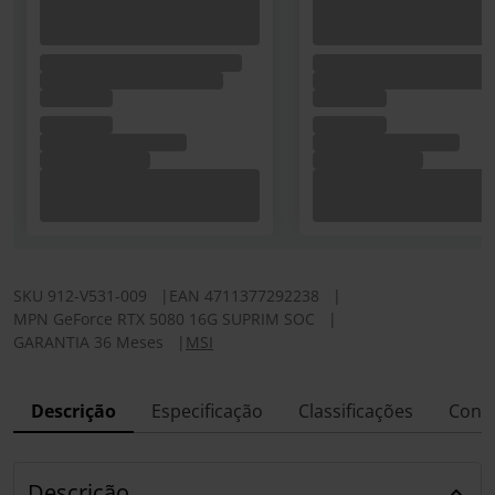
SKU
912-V531-009
|
EAN
4711377292238
|
MPN
GeForce RTX 5080 16G SUPRIM SOC
|
GARANTIA 36 Meses
|
MSI
Descrição
Especificação
Classificações
Conf
Descrição