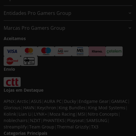
Entidades Pro Gamers Group
Marcas Pro Gamers Group
Aceitamos
Envio
Lojas em Destaque
APNX
|
Arctic
|
ASUS
|
AURA PC
|
Ducky
|
Endgame Gear
|
GAMIAC
|
Glorious
|
HAVN
|
Keychron
|
King Bundles
|
King Mod Systems
|
Kolink
|
Lian Li
|
LYNK+
|
Moza Racing
|
MSI
|
Nitro Concepts
|
noblechairs
|
NZXT
|
PHANTEKS
|
Playseat
|
SAMSUNG
|
streamplify
|
Team Group
|
Thermal Grizzly
|
TX3
Categorias Principais