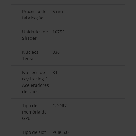
Processo de
5 nm
fabricação
Unidades de
10752
Shader
Núcleos
336
Tensor
Núcleos de
84
ray tracing /
Aceleradores
de raios
Tipo de
GDDR7
memória da
GPU
Tipo de slot
PCIe 5.0