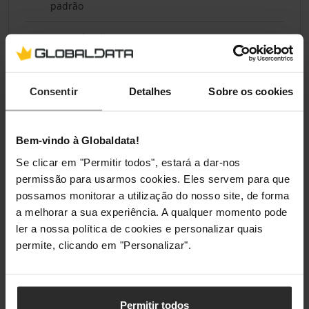
padrão
Tamanho da
16
memória da
GPU (GB)
Consentir
Detalhes
Sobre os cookies
Interface de
256
memória da
GPU (bit)
Bem-vindo à Globaldata!
Largura de
960
Se clicar em "Permitir todos", estará a dar-nos
banda da
permissão para usarmos cookies. Eles servem para que
memória da
possamos monitorar a utilização do nosso site, de forma
GPU (GB/s)
a melhorar a sua experiência. A qualquer momento pode
ler a nossa política de cookies e personalizar quais
Frequência
1875
permite, clicando em "Personalizar".
da memória
da GPU
(MHz)
Permitir todos