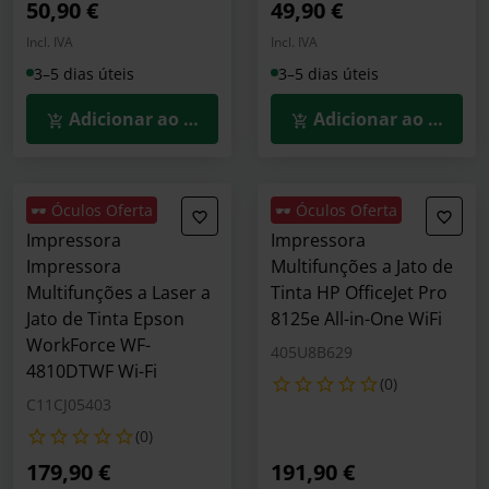
50,90 €
49,90 €
Incl. IVA
Incl. IVA
3–5 dias úteis
3–5 dias úteis
Adicionar ao Carrinho
Adicionar ao Carrin
🕶️ Óculos Oferta
🕶️ Óculos Oferta
Impressora
Impressora
Impressora
Multifunções a Jato de
Multifunções a Laser a
Tinta HP OfficeJet Pro
Jato de Tinta Epson
8125e All-in-One WiFi
WorkForce WF-
405U8B629
4810DTWF Wi-Fi
(0)
C11CJ05403
(0)
179,90 €
191,90 €