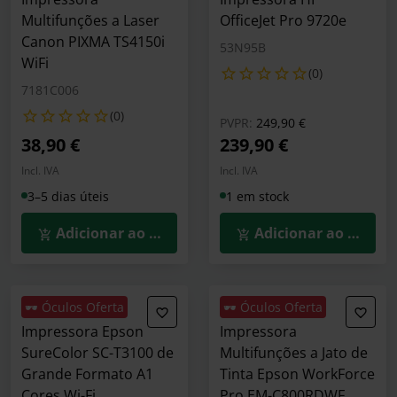
Multifunções a Laser
OfficeJet Pro 9720e
Canon PIXMA TS4150i
53N95B
WiFi
(0)
7181C006
(0)
Preço reduzido de
para
PVPR:
249,90 €
38,90 €
239,90 €
Incl. IVA
Incl. IVA
3–5 dias úteis
1 em stock
Adicionar ao Carrinho
Adicionar ao Carrin
🕶️ Óculos Oferta
🕶️ Óculos Oferta
Impressora Epson
Impressora
SureColor SC-T3100 de
Multifunções a Jato de
Grande Formato A1
Tinta Epson WorkForce
Cores Wi-Fi
Pro EM-C800RDWF