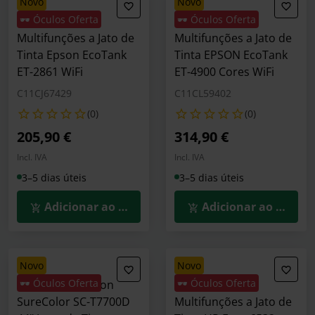
novo
novo
🕶️ Óculos Oferta
🕶️ Óculos Oferta
Impressora
Impressora
Multifunções a Jato de
Multifunções a Jato de
Tinta Epson EcoTank
Tinta EPSON EcoTank
ET-2861 WiFi
ET-4900 Cores WiFi
C11CJ67429
C11CL59402
(0)
(0)
205,90 €
314,90 €
Incl. IVA
Incl. IVA
3–5 dias úteis
3–5 dias úteis
Adicionar ao Carrinho
Adicionar ao Carrin
novo
novo
🕶️ Óculos Oferta
🕶️ Óculos Oferta
Impressora Epson
Impressora
SureColor SC-T7700D
Multifunções a Jato de