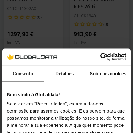
RIPS Wi-Fi
C11CF11302A0
C11CK19401
(0)
(0)
1297,90 €
913,90 €
Incl. IVA
Incl. IVA
3–5 dias úteis
3–5 dias úteis
Adicionar ao Carrinho
Adicionar ao Carrin
Consentir
Detalhes
Sobre os cookies
🕶️ Óculos Oferta
🕶️ Óculos Oferta
Bem-vindo à Globaldata!
Impressora
Impressora
Multifunções a Jato de
Multifunções a Jato de
Se clicar em "Permitir todos", estará a dar-nos
Tinta HP DeskJet 2922
Tinta Canon MAXIFY
permissão para usarmos cookies. Eles servem para que
All-in-One WiFi
MB5150 Wi-Fi
possamos monitorar a utilização do nosso site, de forma
a melhorar a sua experiência. A qualquer momento pode
A24HVB629
0960C009AA
ler a nossa política de cookies e personalizar quais