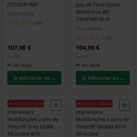
J1310DW WiFi
Jato de Tinta Epson
WorkForce WF-
DCPJ1310DW
2960DWF Wi-Fi
(0)
C11CK60403
(0)
107,90 €
104,90 €
Incl. IVA
Incl. IVA
1 em stock
1 em stock
Adicionar ao Carrinho
Adicionar ao Carrin
🕶️ Óculos Oferta
🕶️ Óculos Oferta
Impressora
Impressora
Multifunções a Jato de
Multifunções a Jacto de
Tinta HP Envy 6530e
Tinta HP DeskJet 4310
All-in-One WiFi
All-in-One