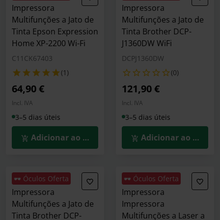
Impressora
Impressora
Multifunções a Jato de
Multifunções a Jato de
Tinta Epson Expression
Tinta Brother DCP-
Home XP-2200 Wi-Fi
J1360DW WiFi
C11CK67403
DCPJ1360DW
(1)
(0)
64,90 €
121,90 €
Incl. IVA
Incl. IVA
3–5 dias úteis
3–5 dias úteis
Adicionar ao Carrinho
Adicionar ao Carrin
🕶️ Óculos Oferta
🕶️ Óculos Oferta
Impressora
Impressora
Multifunções a Jato de
Impressora
Tinta Brother DCP-
Multifunções a Laser a