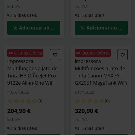
Incl. IVA
Incl. IVA
3–5 dias úteis
3–5 dias úteis
Adicionar ao Carrinho
Adicionar ao Carrin
🕶️ Óculos Oferta
🕶️ Óculos Oferta
Impressora
Impressora
Multifunções a Jato de
Multifunções a Jato de
Tinta HP OfficeJet Pro
Tinta Canon MAXIFY
9122e All-in-One WiFi
GX2051 MegaTank WiFi
403X7B629
6171C029
(0)
(0)
204,90 €
320,90 €
Incl. IVA
Incl. IVA
3–5 dias úteis
3–5 dias úteis