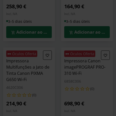
258,90 €
164,90 €
Incl. IVA
Incl. IVA
3–5 dias úteis
3–5 dias úteis
Adicionar ao Carrinho
Adicionar ao Carrin
🕶️ Óculos Oferta
🕶️ Óculos Oferta
Impressora
Impressora Canon
Multifunções a Jato de
imagePROGRAF PRO-
Tinta Canon PIXMA
310 Wi-Fi
G650 Wi-Fi
6858C006
4620C006
(0)
(0)
214,90 €
698,90 €
Incl. IVA
Incl. IVA