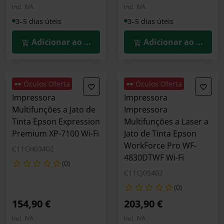
Incl. IVA
Incl. IVA
3–5 dias úteis
3–5 dias úteis
Adicionar ao Carrinho
Adicionar ao Carrin
🕶️ Óculos Oferta
🕶️ Óculos Oferta
Impressora
Impressora
Multifunções a Jato de
Impressora
Tinta Epson Expression
Multifunções a Laser a
Premium XP-7100 Wi-Fi
Jato de Tinta Epson
WorkForce Pro WF-
C11CH03402
4830DTWF Wi-Fi
(0)
C11CJ05402
(0)
154,90 €
203,90 €
Incl. IVA
Incl. IVA