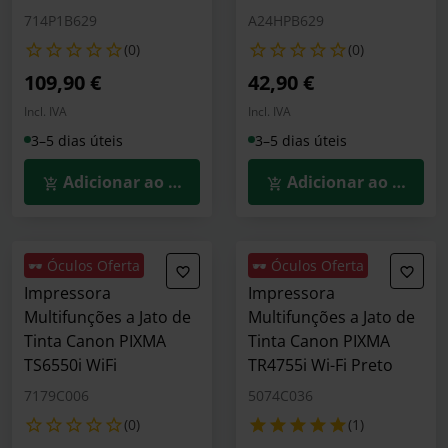
714P1B629
A24HPB629
(0)
(0)
109,90 €
42,90 €
Incl. IVA
Incl. IVA
3–5 dias úteis
3–5 dias úteis
Adicionar ao Carrinho
Adicionar ao Carrin
🕶️ Óculos Oferta
🕶️ Óculos Oferta
Impressora
Impressora
Multifunções a Jato de
Multifunções a Jato de
Tinta Canon PIXMA
Tinta Canon PIXMA
TS6550i WiFi
TR4755i Wi-Fi Preto
7179C006
5074C036
(0)
(1)