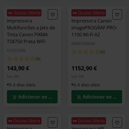
🕶️ Óculos Oferta
🕶️ Óculos Oferta
Impressora
Impressora Canon
Multifuncões a Jato de
imagePROGRAF PRO-
Tinta Canon PIXMA
1100 Wi-Fi A2
TS8750 Preta WiFi
6856C006AA
6152C006
(0)
(0)
143,90 €
1152,90 €
Incl. IVA
Incl. IVA
3–5 dias úteis
3–5 dias úteis
Adicionar ao Carrinho
Adicionar ao Carrin
🕶️ Óculos Oferta
🕶️ Óculos Oferta
Impressora
Impressora HP