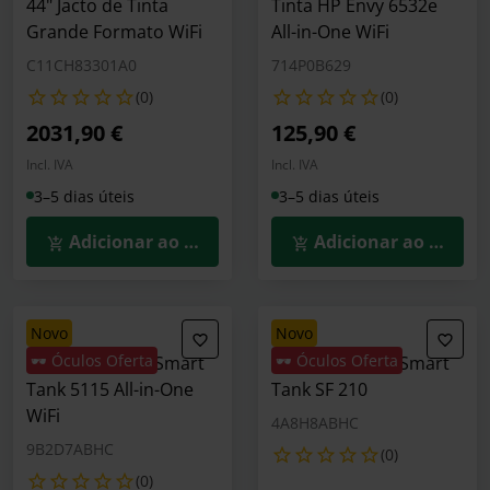
44" Jacto de Tinta
Tinta HP Envy 6532e
Grande Formato WiFi
All-in-One WiFi
C11CH83301A0
714P0B629
(0)
(0)
2031,90 €
125,90 €
Incl. IVA
Incl. IVA
3–5 dias úteis
3–5 dias úteis
Adicionar ao Carrinho
Adicionar ao Carrin
novo
novo
🕶️ Óculos Oferta
🕶️ Óculos Oferta
Impressora HP Smart
Impressora HP Smart
Tank 5115 All-in-One
Tank SF 210
WiFi
4A8H8ABHC
9B2D7ABHC
(0)
(0)