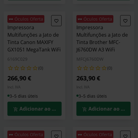
🕶️ Óculos Oferta
🕶️ Óculos Oferta
Impressora
Impressora
Multifunções a Jato de
Multifunções a Jato de
Tinta Canon MAXIFY
Tinta Brother MFC-
GX1051 MegaTank WiFi
J6760DW A3 WiFi
6169C029
MFCJ6760DW
(0)
(0)
266,90 €
263,90 €
Incl. IVA
Incl. IVA
3–5 dias úteis
3–5 dias úteis
Adicionar ao Carrinho
Adicionar ao Carrin
🕶️ Óculos Oferta
🕶️ Óculos Oferta