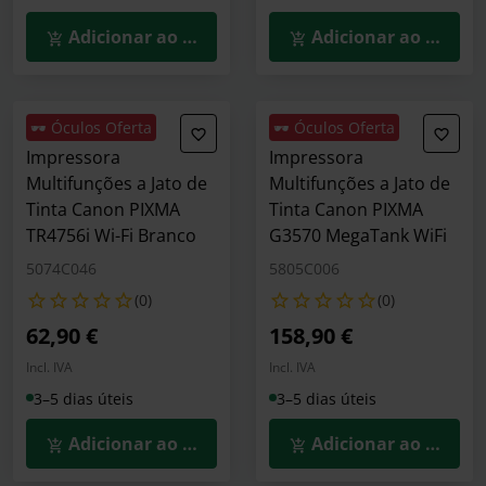
Adicionar ao Carrinho
Adicionar ao Carrin
🕶️ Óculos Oferta
🕶️ Óculos Oferta
Impressora
Impressora
Multifunções a Jato de
Multifunções a Jato de
Tinta Canon PIXMA
Tinta Canon PIXMA
TR4756i Wi-Fi Branco
G3570 MegaTank WiFi
5074C046
5805C006
(0)
(0)
62,90 €
158,90 €
Incl. IVA
Incl. IVA
3–5 dias úteis
3–5 dias úteis
Adicionar ao Carrinho
Adicionar ao Carrin