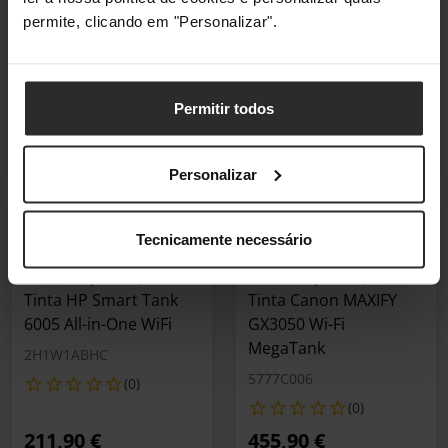
(0)
(0)
permite, clicando em "Personalizar".
61,90 €
133,90 €
Incl. IVA
Incl. IVA
3–5 dias úteis
3–5 dias úteis
Permitir todos
Adicionar ao Carrinho
Adicionar ao Carrin
Personalizar
🕶️ Óculos Oferta
🕶️ Óculos Oferta
Tecnicamente necessário
Impressora
Impressora
Multifunções a Jato de
Multifunções a Jato de
Tinta HP Smart Tank
Tinta Canon MAXIFY
6005 All-in-One WiFi
GX3050 Wi-Fi
MegaTank
2H1W1ABHC
5777C006
(0)
(0)
211,90 €
455,90 €