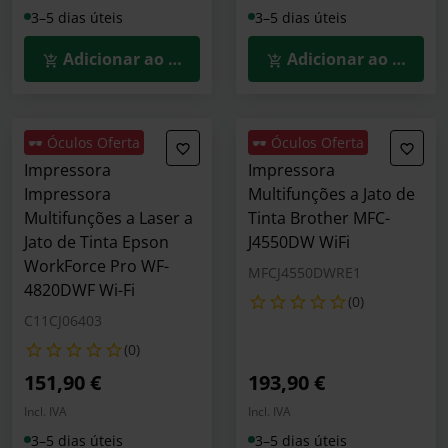
3–5 dias úteis
3–5 dias úteis
Adicionar ao Carrinho
Adicionar ao Carrin
🕶️ Óculos Oferta
🕶️ Óculos Oferta
Impressora
Impressora
Impressora
Multifunções a Jato de
Multifunções a Laser a
Tinta Brother MFC-
Jato de Tinta Epson
J4550DW WiFi
WorkForce Pro WF-
MFCJ4550DWRE1
4820DWF Wi-Fi
(0)
C11CJ06403
(0)
151,90 €
193,90 €
Incl. IVA
Incl. IVA
3–5 dias úteis
3–5 dias úteis