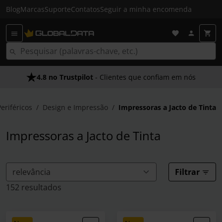
Blog
Marcas
Suporte
Contatos
Seguir a minha encomenda
4.8 no Trustpilot
Envio Gratuito em 24 HRS
- Clientes que confiam em nós
- Acima dos 50€
Periféricos
Design e Impressão
Impressoras a Jacto de Tinta
Impressoras a Jacto de Tinta
Filtrar
152 resultados