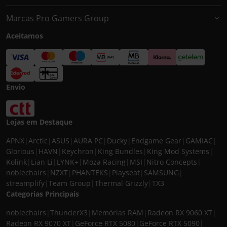
Marcas Pro Gamers Group
Aceitamos
Envio
Lojas em Destaque
APNX
|
Arctic
|
ASUS
|
AURA PC
|
Ducky
|
Endgame Gear
|
GAMIAC
|
Glorious
|
HAVN
|
Keychron
|
King Bundles
|
King Mod Systems
|
Kolink
|
Lian Li
|
LYNK+
|
Moza Racing
|
MSI
|
Nitro Concepts
|
noblechairs
|
NZXT
|
PHANTEKS
|
Playseat
|
SAMSUNG
|
streamplify
|
Team Group
|
Thermal Grizzly
|
TX3
Categorias Principais
noblechairs
|
ThunderX3
|
Memórias RAM
|
Radeon RX 9060 XT
|
Radeon RX 9070 XT
|
GeForce RTX 5080
|
GeForce RTX 5090
|