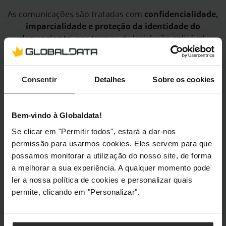
As comunicações são tratadas com
confidencialidade,
imparcialidade e proteção da identidade do
denunciante
, nos termos da legislação aplicável.
Responsável pelo Cumprimento
Consentir
Detalhes
Sobre os cookies
Normativo
Contacto:
rpc@caseking.pt
Bem-vindo à Globaldata!
Se clicar em "Permitir todos", estará a dar-nos
permissão para usarmos cookies. Eles servem para que
Referências
possamos monitorar a utilização do nosso site, de forma
a melhorar a sua experiência. A qualquer momento pode
Mecanismo Nacional Anticorrupção (MENAC)
ler a nossa política de cookies e personalizar quais
Decreto-Lei n.º 109-E/2021, de 9 de dezembro
permite, clicando em "Personalizar".
Última atualização: 01/26