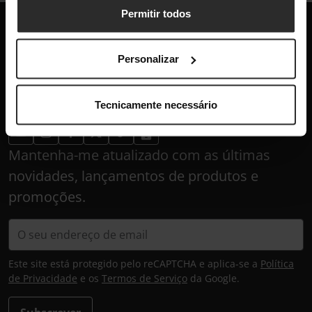
Permitir todos
Globaldata
+351 300 600 520
Personalizar
dias úteis das 10h-13h e 14h-18h
info@globaldata.pt
As nossas comunidades
Tecnicamente necessário
Mantenha-me atualizado com as últimas
novidades, lançamentos de produtos e
promoções.
Este site está protegido pelo reCAPTCHA e aplica-se a
Política
de Privacidade
e os
Termos de Serviço
da Google.