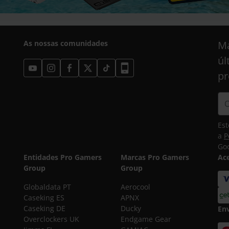
As nossas comunidades
Ma
úl
pr
Est
a
P
Goo
Entidades Pro Gamers
Marcas Pro Gamers
Ac
Group
Group
Globaldata PT
Aerocool
Caseking ES
APNX
Caseking DE
Ducky
En
Overclockers UK
Endgame Gear