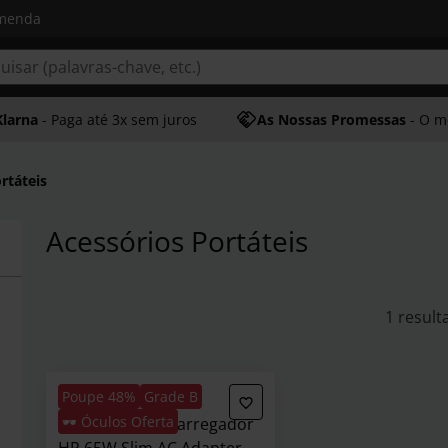
omenda
Klarna
- Paga até 3x sem juros
As Nossas Promessas
- O melhor at
rtáteis
Acessórios Portáteis
1 result
Poupe 48%
Grade B
🕶️ Óculos Oferta
** B Grade ** Carregador