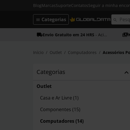
Blog
Marcas
Suporte
Contatos
Seguir a minha enc
Categorias
Envio Gratuito em 24 HRS
- Acima dos 50€
Início
Outlet
Computadores
Acessórios Po
Categorias
Outlet
Casa e Ar Livre
(1)
Componentes
(15)
Computadores
(14)