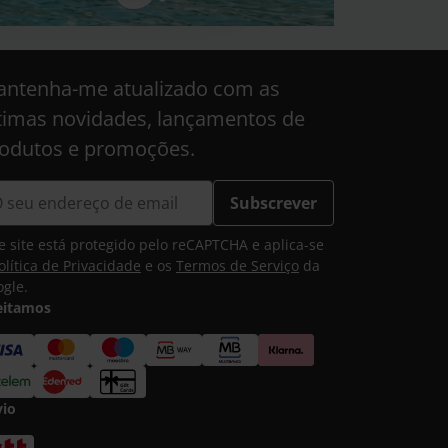
ntenha-me atualizado com as
timas novidades, lançamentos de
odutos e promoções.
Subscrever
e site está protegido pelo reCAPTCHA e aplica-se
olítica de Privacidade
e os
Termos de Serviço
da
gle.
eitamos
vio