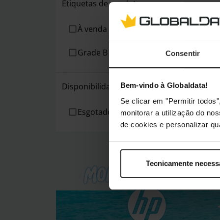
Etiquetas de produto
À venda
Grade B
Consentir
Disponibilidade
Bem-vindo à Globaldata!
Se clicar em "Permitir todo
Esgotado
monitorar a utilização do no
de cookies e personalizar qu
Tecnicamente necess