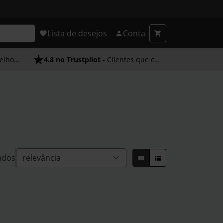
Lista de desejos
Conta
endimento
4.8 no Trustpilot
- Clientes que confiam em nós
ados