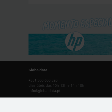
Globaldata
+351 300 600 520
dias úteis das 10h-13h e 14h-18h
info@globaldata.pt