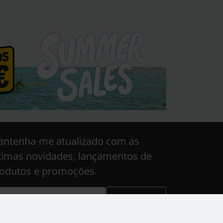
ntenha-me atualizado com as
timas novidades, lançamentos de
odutos e promoções.
Subscrever
e site está protegido pelo reCAPTCHA e aplica-se