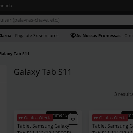
omenda
Klarna
- Paga até 3x sem juros
As Nossas Promessas
- O melhor at
Galaxy Tab S11
Galaxy Tab S11
3 result
Summer Sales
Sum
🕶️ Óculos Oferta
🕶️ Óculos Oferta
Tablet Samsung Galaxy
Tablet Samsung G