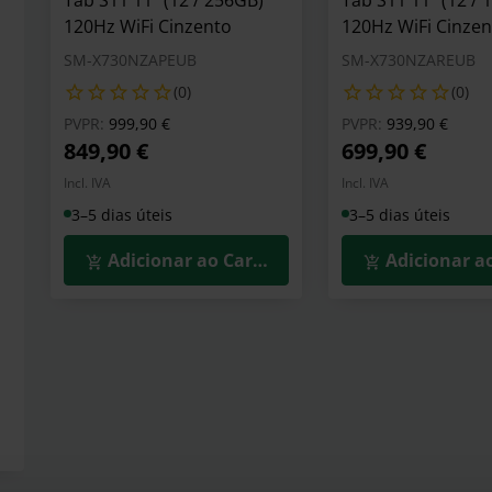
Tab S11 11" (12 / 256GB)
Tab S11 11" (12 / 
120Hz WiFi Cinzento
120Hz WiFi Cinze
SM-X730NZAPEUB
SM-X730NZAREUB
(0)
(0)
Preço reduzido de
para
Preço reduzid
para
PVPR:
999,90 €
PVPR:
939,90 €
849,90 €
699,90 €
Incl. IVA
Incl. IVA
3–5 dias úteis
3–5 dias úteis
Adicionar ao Carrinho
Adicionar a