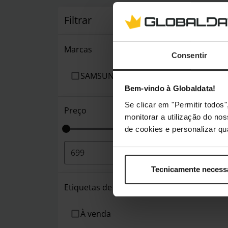
Filtrar
Marcas
Consentir
SAMSUNG
Bem-vindo à Globaldata!
Se clicar em "Permitir todo
Preço
monitorar a utilização do no
de cookies e personalizar qu
€
-
€
Tecnicamente necess
Etiquetas de produto
À venda