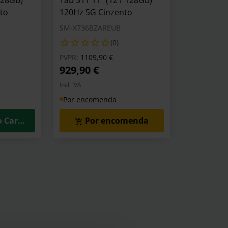
128GB)
Tab S11 11" (12 / 128GB)
nto
120Hz 5G Cinzento
SM-X736BZAREUB
(0)
o de
Preço reduzido de
para
PVPR:
1109,90 €
929,90 €
Incl. IVA
Por encomenda
o Carrinho
Por encomenda