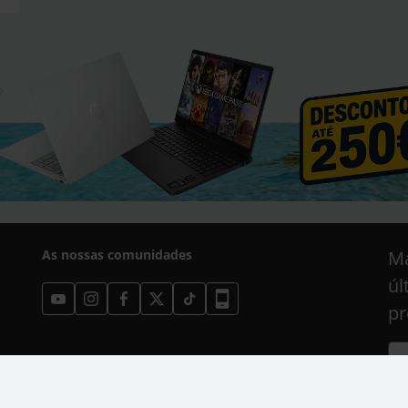
As nossas comunidades
Ma
úl
pr
Est