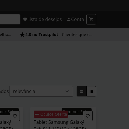
Lista de desejos
Conta
endimento
4.8 no Trustpilot
- Clientes que confiam em nós
ados
mer Sales
Summer Sales
🕶️ Óculos Oferta
alaxy
Tablet Samsung Galaxy