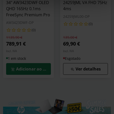
34" AW3423DWF OLED
242S9JML VA FHD 75Hz
QHD 165Hz 0.1ms
4ms
FreeSync Premium Pro
242S9JML00-OP
AW3423DWF-OP
(0)
(0)
Preço reduzido de
para
Preço reduzido de
para
1139,90 €
139,00 €
789,91 €
69,90 €
Incl. IVA
Incl. IVA
1 em stock
Esgotado
Adicionar ao Carrinho
Ver detalhes