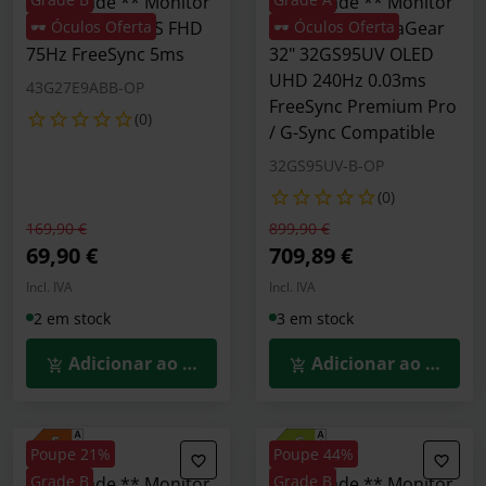
** B Grade ** Monitor
** A Grade ** Monitor
HP 24" M24fe IPS FHD
🕶️ Óculos Oferta
Gaming LG UltraGear
🕶️ Óculos Oferta
75Hz FreeSync 5ms
32" 32GS95UV OLED
UHD 240Hz 0.03ms
43G27E9ABB-OP
FreeSync Premium Pro
(0)
/ G-Sync Compatible
32GS95UV-B-OP
(0)
Preço reduzido de
para
Preço reduzido de
para
169,90 €
899,90 €
69,90 €
709,89 €
Incl. IVA
Incl. IVA
2 em stock
3 em stock
Adicionar ao Carrinho
Adicionar ao Carrin
Poupe 21%
Poupe 44%
Grade B
Grade B
** B Grade ** Monitor
** B Grade ** Monitor