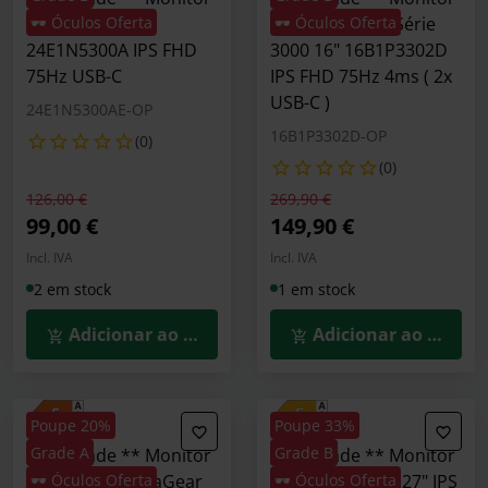
Philips 23.8"
🕶️ Óculos Oferta
Portátil Philips Série
🕶️ Óculos Oferta
24E1N5300A IPS FHD
3000 16" 16B1P3302D
75Hz USB-C
IPS FHD 75Hz 4ms ( 2x
USB-C )
24E1N5300AE-OP
16B1P3302D-OP
(0)
(0)
Preço reduzido de
para
Preço reduzido de
para
126,00 €
269,90 €
99,00 €
149,90 €
Incl. IVA
Incl. IVA
2 em stock
1 em stock
Adicionar ao Carrinho
Adicionar ao Carrin
Poupe 20%
Poupe 33%
Grade A
Grade B
** A Grade ** Monitor
** B Grade ** Monitor
Gaming LG UltraGear
🕶️ Óculos Oferta
OMEN 27 by HP 27" IPS
🕶️ Óculos Oferta