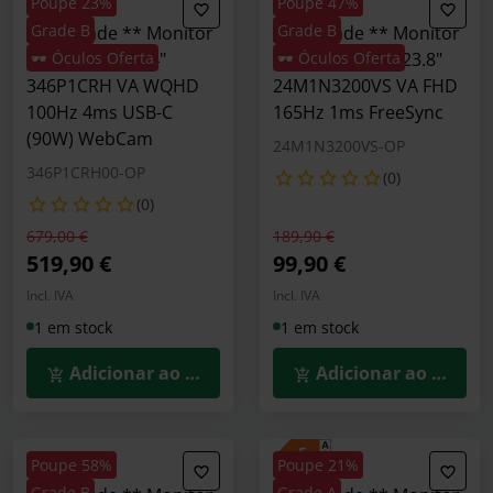
Poupe 23%
Poupe 47%
Grade B
Grade B
** B Grade ** Monitor
** B Grade ** Monitor
Curvo Philips 34"
🕶️ Óculos Oferta
Philips Gaming 23.8"
🕶️ Óculos Oferta
346P1CRH VA WQHD
24M1N3200VS VA FHD
100Hz 4ms USB-C
165Hz 1ms FreeSync
(90W) WebCam
24M1N3200VS-OP
346P1CRH00-OP
(0)
(0)
Preço reduzido de
para
Preço reduzido de
para
679,00 €
189,90 €
519,90 €
99,90 €
Incl. IVA
Incl. IVA
1 em stock
1 em stock
Adicionar ao Carrinho
Adicionar ao Carrin
Poupe 58%
Poupe 21%
Grade B
Grade A