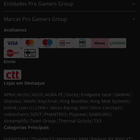
Entidades Pro Gamers Group
Marcas Pro Gamers Group
Aceitamos
Envio
Lojas em Destaque
APNX
|
Arctic
|
ASUS
|
AURA PC
|
Ducky
|
Endgame Gear
|
GAMIAC
|
Glorious
|
HAVN
|
Keychron
|
King Bundles
|
King Mod Systems
|
Kolink
|
Lian Li
|
LYNK+
|
Moza Racing
|
MSI
|
Nitro Concepts
|
noblechairs
|
NZXT
|
PHANTEKS
|
Playseat
|
SAMSUNG
|
streamplify
|
Team Group
|
Thermal Grizzly
|
TX3
Categorias Principais
noblechairs
|
ThunderX3
|
Memórias RAM
|
Radeon RX 9060 XT
|