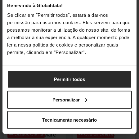
PA24AC IPS WUXGA
IPS FHD 144Hz 99%
Bem-vindo à Globaldata!
USB-C (PD60W) ASUS
sRGB
Se clicar em "Permitir todos", estará a dar-nos
ProArt Calibration
9H-LNKLB-QBE-OP
permissão para usarmos cookies. Eles servem para que
DisplayHDR 400
possamos monitorar a utilização do nosso site, de forma
(0)
90LM04B0-B01370-OP
a melhorar a sua experiência. A qualquer momento pode
ler a nossa política de cookies e personalizar quais
(0)
permite, clicando em "Personalizar".
Preço reduzido de
para
Preço reduzido de
para
429,90 €
99,90 €
199,90 €
79,90 €
Incl. IVA
Incl. IVA
Permitir todos
1 em stock
1 em stock
Adicionar ao Carrinho
Adicionar ao Carrin
Personalizar
Poupe 30%
Poupe 49%
Tecnicamente necessário
Grade B
Grade B
** B Grade ** Monitor
** B Grade ** Monitor
Curvo Dell Alienware
🕶️ Óculos Oferta
Philips S-Line 24"
🕶️ Óculos Oferta