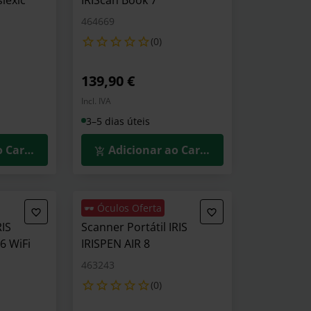
lexic
IRIScan Book 7
464669
(0)
139,90 €
Incl. IVA
3–5 dias úteis
o Carrinho
Adicionar ao Carrinho
🕶️ Óculos Oferta
RIS
Scanner Portátil IRIS
6 WiFi
IRISPEN AIR 8
463243
(0)