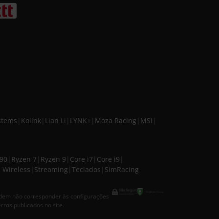
stems
|
Kolink
|
Lian Li
|
LYNK+
|
Moza Racing
|
MSI
|
090
|
Ryzen 7
|
Ryzen 9
|
Core i7
|
Core i9
|
 Wireless
|
Streaming
|
Teclados
|
SimRacing
odem não corresponder às configurações
rros publicados no site.