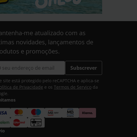
ntenha-me atualizado com as
timas novidades, lançamentos de
odutos e promoções.
Subscrever
e site está protegido pelo reCAPTCHA e aplica-se
olítica de Privacidade
e os
Termos de Serviço
da
gle.
eitamos
vio