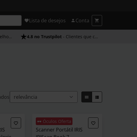
Lista de desejos
Conta
endimento
4.8 no Trustpilot
- Clientes que confiam em nós
ados
🕶️ Óculos Oferta
RIS
Scanner Portátil IRIS