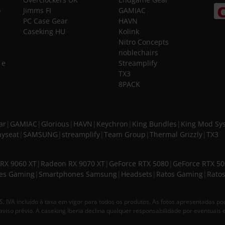
o
Jimms FI
GAMIAC
PC Case Gear
HAVN
Caseking HU
Kolink
Nitro Concepts
noblechairs
 e
Streamplify
TX3
8PACK
ar
|
GAMIAC
|
Glorious
|
HAVN
|
Keychron
|
King Bundles
|
King Mod Sy
ayseat
|
SAMSUNG
|
streamplify
|
Team Group
|
Thermal Grizzly
|
TX3
RX 9060 XT
|
Radeon RX 9070 XT
|
GeForce RTX 5080
|
GeForce RTX 5
es Gaming
|
Smartphones Samsung
|
Headsets
|
Ratos Gaming
|
Ratos
VA incluído à taxa em vigor para todos os produtos. As fotos apresentadas p
aviso prévio. A caseking Iberia declina qualquer responsabilidade por eventuais e