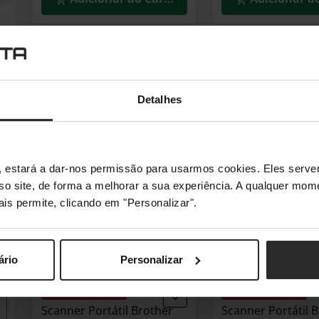
🕶️ Óculos Oferta
🕶️ Óculos Oferta
Scanner Portátil Brother
Scanner Portátil 
ADS-1300 30PPM
WorkForce DS-80
Detalhes
ADS1300
B11B253402
(0)
(0)
252,90 €
149,90 €
s", estará a dar-nos permissão para usarmos cookies. Eles ser
Incl. IVA
Incl. IVA
sso site, de forma a melhorar a sua experiência. A qualquer mome
3–5 dias úteis
3–5 dias úteis
ais permite, clicando em "Personalizar".
Adicionar ao Carrinho
Adicionar a
ário
Personalizar
🕶️ Óculos Oferta
🕶️ Óculos Oferta
Scanner Portátil Brother
Scanner Portátil 