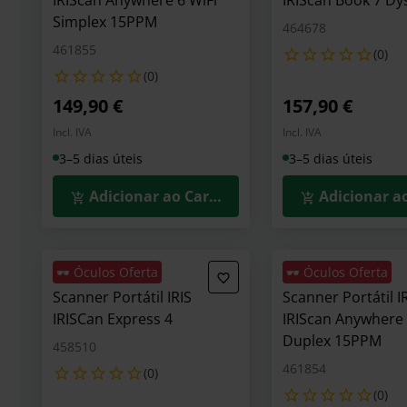
IRIScan Anywhere 6 WiFi
IRIScan Book 7 Dys
Simplex 15PPM
464678
461855
(0)
(0)
149,90 €
157,90 €
Incl. IVA
Incl. IVA
3–5 dias úteis
3–5 dias úteis
Adicionar ao Carrinho
Adicionar a
🕶️ Óculos Oferta
🕶️ Óculos Oferta
Scanner Portátil IRIS
Scanner Portátil I
IRISCan Express 4
IRIScan Anywhere 
Duplex 15PPM
458510
461854
(0)
(0)