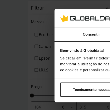
Filtrar
Marcas
Brother
Consentir
Canon
Bem-vindo à Globaldata!
Epson
Se clicar em "Permitir todo
monitorar a utilização do no
I.R.I.S.
de cookies e personalizar qu
Preço
Tecnicamente necess
€
-
€