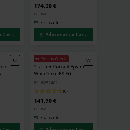
174,90 €
Incl. IVA
3–5 dias úteis
o Carrinho
Adicionar ao Carrinho
🕶️ Óculos Oferta
Epson
Scanner Portátil Epson
W
WorkForce ES-50
B11B252401
(0)
141,90 €
Incl. IVA
3–5 dias úteis
o Carrinho
Adicionar ao Carrinho