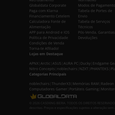
Globaldata Corporate
Modos de Pagament
Paga com Klarna
Tabela de Portes de
Financiamento Cetelem
Envio
Calculadora Fonte de
Tabela de Serviços
Alimentação
Técnicos
APP para Android e IOS
Pós-Venda, Garantias
Política de Privacidade
Devoluções
Condições de Venda
Torna-te Afiliado!
Lojas em Destaque
APNX
|
Arctic
|
ASUS
|
AURA PC
|
Ducky
|
Endgame Ge
Nitro Concepts
|
noblechairs
|
NZXT
|
PHANTEKS
|
Pl
Categorias Principais
noblechairs
|
ThunderX3
|
Memórias RAM
|
Radeon 
Computadores Gamer
|
Portáteis Gaming
|
Monitor
© 2026 CASEKING IBERIA. TODOS OS DIREITOS RESERVADOS. I
descritas. Preços e especificações sujeitos a alteração sem 