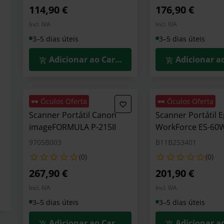
114,90 €
176,90 €
Incl. IVA
Incl. IVA
3–5 dias úteis
3–5 dias úteis
Adicionar ao Carrinho
Adicionar a
🕶️ Óculos Oferta
🕶️ Óculos Oferta
Scanner Portátil Canon
Scanner Portátil 
imageFORMULA P-215II
WorkForce ES-60
9705B003
B11B253401
(0)
(0)
267,90 €
201,90 €
Incl. IVA
Incl. IVA
3–5 dias úteis
3–5 dias úteis
Adicionar ao Carrinho
Adicionar a