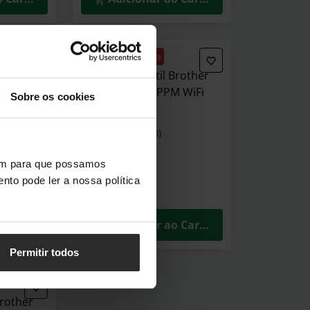
🕶️ Óculos Oferta
Epson
Scanner Portátil Brother
W
ADS-1800W 30PPM WiFi
Sobre os cookies
ADS1800W
(0)
314,90 €
vem para que possamos
Incl. IVA
nto pode ler a nossa política
3–5 dias úteis
o Carrinho
Adicionar ao Carrinho
Permitir todos
Brother