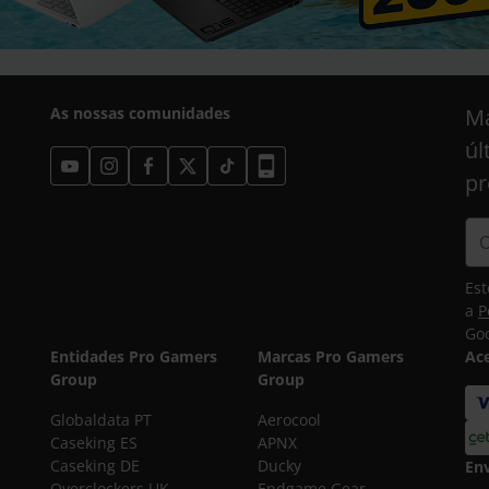
As nossas comunidades
Ma
úl
pr
Est
a
P
Goo
Entidades Pro Gamers
Marcas Pro Gamers
Ac
Group
Group
Globaldata PT
Aerocool
Caseking ES
APNX
Caseking DE
Ducky
En
Overclockers UK
Endgame Gear