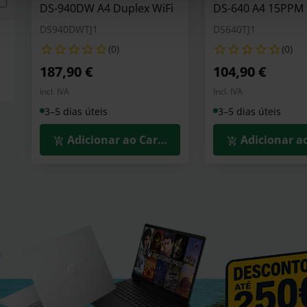
DS-940DW A4 Duplex WiFi
DS-640 A4 15PPM
DS940DWTJ1
DS640TJ1
(0)
(0)
187,90 €
104,90 €
Incl. IVA
Incl. IVA
3–5 dias úteis
3–5 dias úteis
Adicionar ao Carrinho
Adicionar a