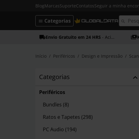
Blog
Marcas
Suporte
Contatos
Seguir a minha enc
Categorias
Envio Gratuito em 24 HRS
- Acima dos 50€
Início
Periféricos
Design e Impressão
Scan
Categorias
Periféricos
Bundles
(8)
Ratos e Tapetes
(298)
PC Audio
(194)