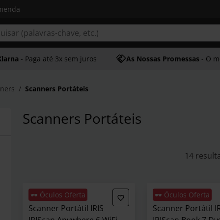
omenda
Klarna
- Paga até 3x sem juros
As Nossas Promessas
- O melhor at
ners
Scanners Portáteis
Scanners Portáteis
14 result
🕶️ Óculos Oferta
🕶️ Óculos Oferta
Scanner Portátil IRIS
Scanner Portátil I