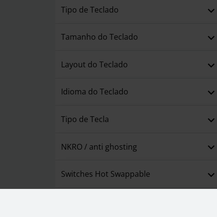
Tipo de Teclado
Tamanho do Teclado
Layout do Teclado
Idioma do Teclado
Tipo de Tecla
NKRO / anti ghosting
Switches Hot Swappable
Polling Rate