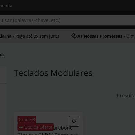
omenda
Klarna
- Paga até 3x sem juros
As Nossas Promessas
- O melhor at
es
Teclados Modulares
1 result
Grade B
🕶️ Óculos Oferta
** B Grade ** Barebone