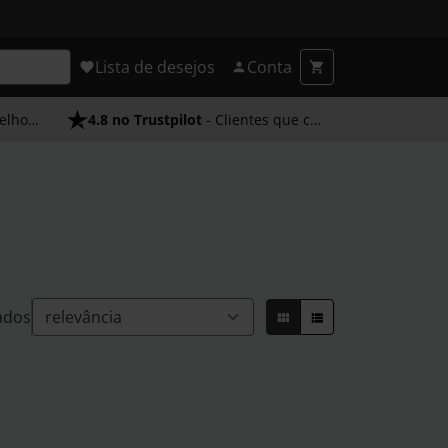
Lista de desejos
Conta
endimento
4.8 no Trustpilot
- Clientes que confiam em nós
ados