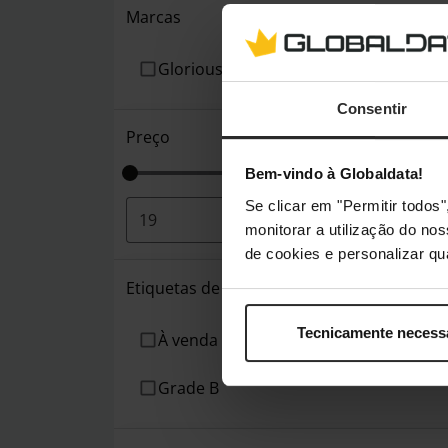
Marcas
Glorious
Consentir
Preço
Bem-vindo à Globaldata!
Se clicar em "Permitir todo
€
-
€
monitorar a utilização do no
de cookies e personalizar qu
Etiquetas de produto
Tecnicamente necess
À venda
Grade B