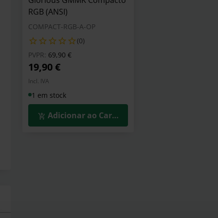
Glorious GMMK Compacto
RGB (ANSI)
COMPACT-RGB-A-OP
(0)
Preço reduzido de
para
PVPR:
69,90 €
19,90 €
Incl. IVA
1 em stock
Adicionar ao Carrinho