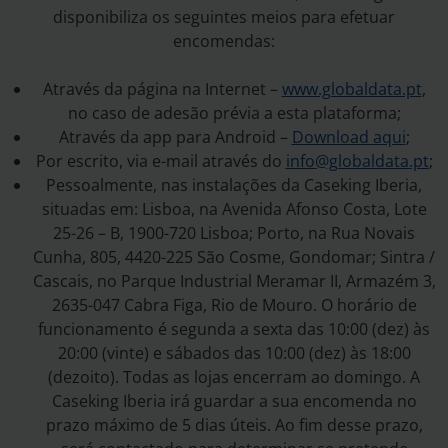
disponibiliza os seguintes meios para efetuar
encomendas:
Através da página na Internet –
www.globaldata.pt
,
no caso de adesão prévia a esta plataforma;
Através da app para Android –
Download aqui
;
Por escrito, via e-mail através do
info@globaldata.pt
;
Pessoalmente, nas instalações da Caseking Iberia,
situadas em: Lisboa, na Avenida Afonso Costa, Lote
25-26 – B, 1900-720 Lisboa; Porto, na Rua Novais
Cunha, 805, 4420-225 São Cosme, Gondomar; Sintra /
Cascais, no Parque Industrial Meramar II, Armazém 3,
2635-047 Cabra Figa, Rio de Mouro. O horário de
funcionamento é segunda a sexta das 10:00 (dez) às
20:00 (vinte) e sábados das 10:00 (dez) às 18:00
(dezoito). Todas as lojas encerram ao domingo. A
Caseking Iberia irá guardar a sua encomenda no
prazo máximo de 5 dias úteis. Ao fim desse prazo,