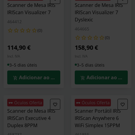
Scanner de Mesa IRIS
Scanner de Mesa IRIS
IRIScan Visualizer 7
IRIScan Visualizer 7
Dyslexic
464412
464665
(0)
(0)
114,90 €
158,90 €
Incl. IVA
Incl. IVA
3–5 dias úteis
3–5 dias úteis
Adicionar ao Carrinho
Adicionar ao Carrin
🕶️ Óculos Oferta
🕶️ Óculos Oferta
Scanner de Mesa IRIS
Scanner Portátil IRIS
IRISCan Executive 4
IRIScan Anywhere 6
Duplex 8PPM
WiFi Simplex 15PPM
458737
461855