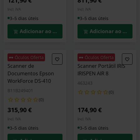
121,90 €
811,90 €
Incl. IVA
Incl. IVA
3–5 dias úteis
3–5 dias úteis
Adicionar ao Carrinho
Adicionar ao Carrin
🕶️ Óculos Oferta
🕶️ Óculos Oferta
Scanner de
Scanner Portátil IRIS
Documentos Epson
IRISPEN AIR 8
WorkForce DS-410
463243
B11B249401
(0)
(0)
315,90 €
174,90 €
Incl. IVA
Incl. IVA
3–5 dias úteis
3–5 dias úteis