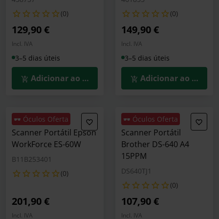
(0)
(0)
129,90 €
149,90 €
Incl. IVA
Incl. IVA
3–5 dias úteis
3–5 dias úteis
Adicionar ao Carrinho
Adicionar ao Carrin
🕶️ Óculos Oferta
🕶️ Óculos Oferta
Scanner Portátil Epson
Scanner Portátil
WorkForce ES-60W
Brother DS-640 A4
15PPM
B11B253401
DS640TJ1
(0)
(0)
201,90 €
107,90 €
Incl. IVA
Incl. IVA