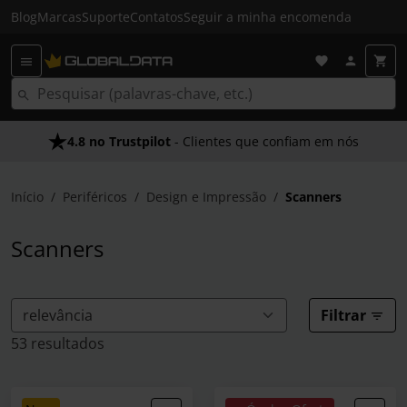
Blog
Marcas
Suporte
Contatos
Seguir a minha encomenda
4.8 no Trustpilot
Envio Gratuito em 24 HRS
- Clientes que confiam em nós
- Acima dos 50€
Início
Periféricos
Design e Impressão
Scanners
Scanners
Filtrar
53 resultados