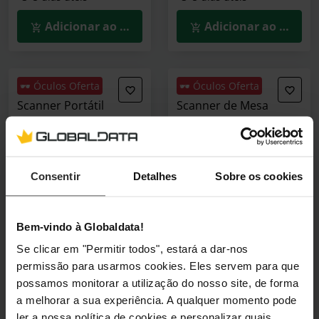
Adicionar ao Carrinho
Adicionar ao Carrin
🕶️ Óculos Oferta
🕶️ Óculos Oferta
Scanner Portátil
Scanner de Mesa
Brother ADS-1800W
Canon CanoScan LiDE
30PPM WiFi
400 Flatbed CIS A4
4800DPI USB-C
ADS1800W
Consentir
Detalhes
Sobre os cookies
2996C010
(0)
(0)
314,90 €
81,90 €
Bem-vindo à Globaldata!
Incl. IVA
Incl. IVA
Se clicar em "Permitir todos", estará a dar-nos
3–5 dias úteis
3–5 dias úteis
permissão para usarmos cookies. Eles servem para que
possamos monitorar a utilização do nosso site, de forma
Adicionar ao Carrinho
Adicionar ao Carrin
a melhorar a sua experiência. A qualquer momento pode
ler a nossa política de cookies e personalizar quais