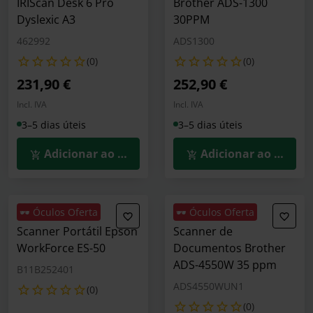
IRIScan Desk 6 Pro
Brother ADS-1300
Dyslexic A3
30PPM
462992
ADS1300
(0)
(0)
231,90 €
252,90 €
Incl. IVA
Incl. IVA
3–5 dias úteis
3–5 dias úteis
Adicionar ao Carrinho
Adicionar ao Carrin
🕶️ Óculos Oferta
🕶️ Óculos Oferta
Scanner Portátil Epson
Scanner de
WorkForce ES-50
Documentos Brother
ADS-4550W 35 ppm
B11B252401
ADS4550WUN1
(0)
(0)