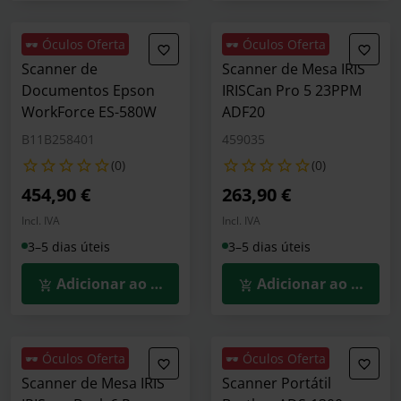
🕶️ Óculos Oferta
🕶️ Óculos Oferta
Scanner de
Scanner de Mesa IRIS
Documentos Epson
IRISCan Pro 5 23PPM
WorkForce ES-580W
ADF20
B11B258401
459035
(0)
(0)
454,90 €
263,90 €
Incl. IVA
Incl. IVA
3–5 dias úteis
3–5 dias úteis
Adicionar ao Carrinho
Adicionar ao Carrin
🕶️ Óculos Oferta
🕶️ Óculos Oferta
Scanner de Mesa IRIS
Scanner Portátil