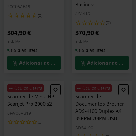
Business
20G05AB19
464416
(0)
(0)
304,90 €
370,90 €
Incl. IVA
Incl. IVA
3–5 dias úteis
3–5 dias úteis
Adicionar ao Carrinho
Adicionar ao Carrin
🕶️ Óculos Oferta
🕶️ Óculos Oferta
Scanner de Mesa HP
Scanner de
ScanJet Pro 2000 s2
Documentos Brother
ADS-4100 Duplex A4
6FW06AB19
35PPM 70IPM USB
(0)
ADS4100