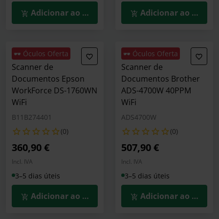
Adicionar ao Carrinho
Adicionar ao Carrin
🕶️ Óculos Oferta
🕶️ Óculos Oferta
Scanner de
Scanner de
Documentos Epson
Documentos Brother
WorkForce DS-1760WN
ADS-4700W 40PPM
WiFi
WiFi
B11B274401
ADS4700W
(0)
(0)
360,90 €
507,90 €
Incl. IVA
Incl. IVA
3–5 dias úteis
3–5 dias úteis
Adicionar ao Carrinho
Adicionar ao Carrin