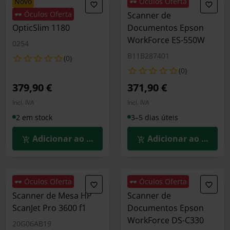
novo
🕶️ Óculos Oferta
🕶️ Óculos Oferta
Plustek Scanner
Scanner de
OpticSlim 1180
Documentos Epson
WorkForce ES-550W
0254
B11B287401
(0)
(0)
379,90 €
371,90 €
Incl. IVA
Incl. IVA
2 em stock
3–5 dias úteis
Adicionar ao Carrinho
Adicionar ao Carrin
🕶️ Óculos Oferta
🕶️ Óculos Oferta
Scanner de Mesa HP
Scanner de
ScanJet Pro 3600 f1
Documentos Epson
WorkForce DS-C330
20G06AB19