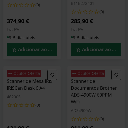
B11B272401
(0)
(0)
374,90 €
285,90 €
Incl. IVA
Incl. IVA
3–5 dias úteis
3–5 dias úteis
Adicionar ao Carrinho
Adicionar ao Carrin
🕶️ Óculos Oferta
🕶️ Óculos Oferta
Scanner de Mesa IRIS
Scanner de
IRISCan Desk 6 A4
Documentos Brother
ADS-4900W 60PPM
462005
WiFi
(0)
ADS4900W
(0)