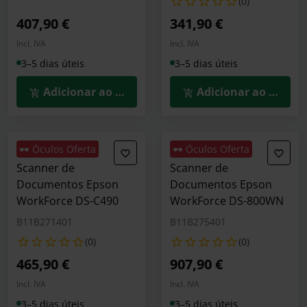
(0)
407,90 €
341,90 €
Incl. IVA
Incl. IVA
3–5 dias úteis
3–5 dias úteis
Adicionar ao Carrinho
Adicionar ao Carrin
🕶️ Óculos Oferta
🕶️ Óculos Oferta
Scanner de
Scanner de
Documentos Epson
Documentos Epson
WorkForce DS-C490
WorkForce DS-800WN
B11B271401
B11B275401
(0)
(0)
465,90 €
907,90 €
Incl. IVA
Incl. IVA
3–5 dias úteis
3–5 dias úteis