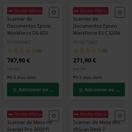
🕶️ Óculos Oferta
🕶️ Óculos Oferta
Scanner de
Scanner de
Documentos Epson
Documentos Epson
WorkForce DS-870
WorkForce ES-C320W
B11B250401
B11B270401
(0)
(0)
787,90 €
271,90 €
Incl. IVA
Incl. IVA
3–5 dias úteis
3–5 dias úteis
Adicionar ao Carrinho
Adicionar ao Carrin
🕶️ Óculos Oferta
🕶️ Óculos Oferta
Scanner de Mesa HP
Scanner de Mesa IRIS
ScanJet Pro 2600 f1
IRIScan Desk 7