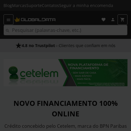
Blog
Marcas
Suporte
Contatos
Seguir a minha encomenda
4.8 no Trustpilot
- Clientes que confiam em nós
NOVO FINANCIAMENTO 100%
ONLINE
Crédito concebido pelo Cetelem, marca do BPN Paribas