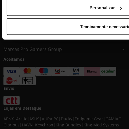
Condições de Venda
Torna-te Afiliado!
Personalizar
Suporte ao cliente
Tecnicamente necessári
Entidades Pro Gamers Group
Marcas Pro Gamers Group
Aceitamos
Envio
Lojas em Destaque
APNX
|
Arctic
|
ASUS
|
AURA PC
|
Ducky
|
Endgame Gear
|
GAMIAC
|
Glorious
|
HAVN
|
Keychron
|
King Bundles
|
King Mod Systems
|