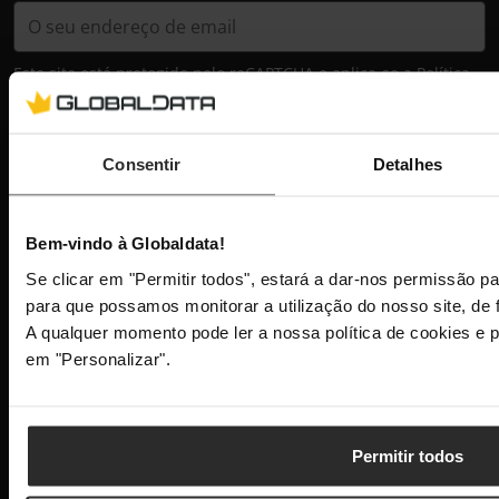
Este site está protegido pelo reCAPTCHA e aplica-se a
Política
de Privacidade
e os
Termos de Serviço
da Google.
Subscrever
Consentir
Detalhes
Globaldata
Contactos
Bem-vindo à Globaldata!
Sobre a Globaldata
Se clicar em "Permitir todos", estará a dar-nos permissão 
Perguntas Frequentes
para que possamos monitorar a utilização do nosso site, de 
Promessas
A qualquer momento pode ler a nossa política de cookies e p
Recrutamento
Globaldata Corporate
em "Personalizar".
Paga com Klarna
Financiamento Cetelem
Calculadora Fonte de Alimentação
APP para Android e IOS
Permitir todos
Política de Privacidade