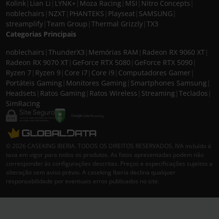
Kolink
|
Lian Li
|
LYNK+
|
Moza Racing
|
MSI
|
Nitro Concepts
|
noblechairs
|
NZXT
|
PHANTEKS
|
Playseat
|
SAMSUNG
|
streamplify
|
Team Group
|
Thermal Grizzly
|
TX3
Categorias Principais
noblechairs
|
ThunderX3
|
Memórias RAM
|
Radeon RX 9060 XT
|
Radeon RX 9070 XT
|
GeForce RTX 5080
|
GeForce RTX 5090
|
Ryzen 7
|
Ryzen 9
|
Core i7
|
Core i9
|
Computadores Gamer
|
Portáteis Gaming
|
Monitores Gaming
|
Smartphones Samsung
|
Headsets
|
Ratos Gaming
|
Ratos Wireless
|
Streaming
|
Teclados
|
SimRacing
© 2026 CASEKING IBERIA. TODOS OS DIREITOS RESERVADOS. IVA incluído à
taxa em vigor para todos os produtos. As fotos apresentadas podem não
corresponder às configurações descritas. Preços e especificações sujeitos a
alteração sem aviso prévio. A caseking Iberia declina qualquer
responsabilidade por eventuais erros publicados no site.