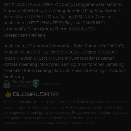
APNX
|
Arctic
|
ASUS
|
AURA PC
|
Ducky
|
Endgame Gear
|
GAMIAC
|
Glorious
|
HAVN
|
Keychron
|
King Bundles
|
King Mod Systems
|
Kolink
|
Lian Li
|
LYNK+
|
Moza Racing
|
MSI
|
Nitro Concepts
|
noblechairs
|
NZXT
|
PHANTEKS
|
Playseat
|
SAMSUNG
|
streamplify
|
Team Group
|
Thermal Grizzly
|
TX3
Categorias Principais
noblechairs
|
ThunderX3
|
Memórias RAM
|
Radeon RX 9060 XT
|
Radeon RX 9070 XT
|
GeForce RTX 5080
|
GeForce RTX 5090
|
Ryzen 7
|
Ryzen 9
|
Core i7
|
Core i9
|
Computadores Gamer
|
Portáteis Gaming
|
Monitores Gaming
|
Smartphones Samsung
|
Headsets
|
Ratos Gaming
|
Ratos Wireless
|
Streaming
|
Teclados
|
SimRacing
© 2026 CASEKING IBERIA. TODOS OS DIREITOS RESERVADOS. IVA incluído à
taxa em vigor para todos os produtos. As fotos apresentadas podem não
corresponder às configurações descritas. Preços e especificações sujeitos a
alteração sem aviso prévio. A caseking Iberia declina qualquer
responsabilidade por eventuais erros publicados no site.