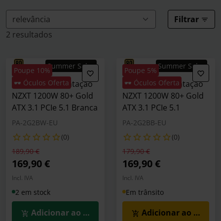
Filtrar
2 resultados
Summer Sales
Summer Sales
Poupe 10%
Poupe 5%
🕶️ Óculos Oferta
🕶️ Óculos Oferta
Fonte de Alimentação
Fonte de Alimentação
NZXT 1200W 80+ Gold
NZXT 1200W 80+ Gold
ATX 3.1 PCIe 5.1 Branca
ATX 3.1 PCIe 5.1
PA-2G2BW-EU
PA-2G2BB-EU
(0)
(0)
Preço reduzido de
para
Preço reduzido de
para
189,90 €
179,90 €
169,90 €
169,90 €
Incl. IVA
Incl. IVA
2 em stock
Em trânsito
Adicionar ao Carrinho
Adicionar ao Carrin