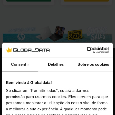
Globaldata
Consentir
Detalhes
Sobre os cookies
+351 300 600 520
dias úteis das 10h-13h e 14h-18h
info@globaldata.pt
Bem-vindo à Globaldata!
As nossas comunidades
Se clicar em "Permitir todos", estará a dar-nos
permissão para usarmos cookies. Eles servem para que
possamos monitorar a utilização do nosso site, de forma
Mantenha-me atualizado com as últimas
a melhorar a sua experiência. A qualquer momento pode
novidades, lançamentos de produtos e