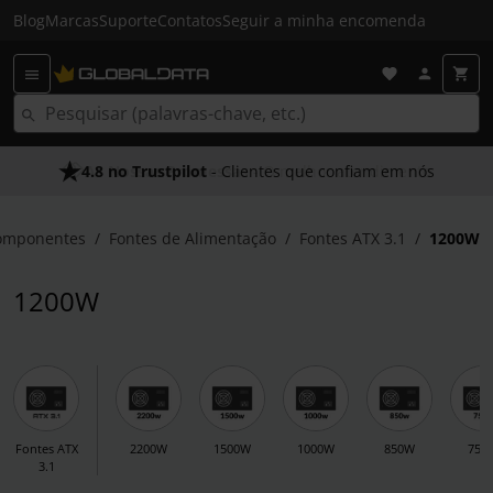
Blog
Marcas
Suporte
Contatos
Seguir a minha encomenda
4.8 no Trustpilot
As Nossas Promessas
- Clientes que confiam em nós
- O melhor atendimento
omponentes
Fontes de Alimentação
Fontes ATX 3.1
1200W
1200W
Fontes ATX
2200W
1500W
1000W
850W
750
3.1