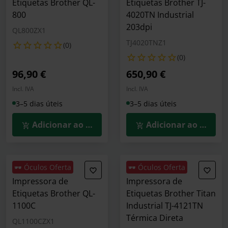
Etiquetas Brother QL-
Etiquetas Brother TJ-
800
4020TN Industrial
203dpi
QL800ZX1
TJ4020TNZ1
(0)
(0)
96,90 €
650,90 €
Incl. IVA
Incl. IVA
3–5 dias úteis
3–5 dias úteis
Adicionar ao Carrinho
Adicionar ao Carrin
🕶️ Óculos Oferta
🕶️ Óculos Oferta
Impressora de
Impressora de
Etiquetas Brother QL-
Etiquetas Brother Titan
1100C
Industrial TJ-4121TN
Térmica Direta
QL1100CZX1