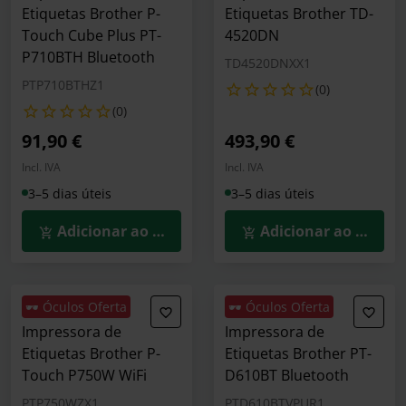
Etiquetas Brother P-
Etiquetas Brother TD-
Touch Cube Plus PT-
4520DN
P710BTH Bluetooth
TD4520DNXX1
PTP710BTHZ1
(0)
(0)
91,90 €
493,90 €
Incl. IVA
Incl. IVA
3–5 dias úteis
3–5 dias úteis
Adicionar ao Carrinho
Adicionar ao Carrin
🕶️ Óculos Oferta
🕶️ Óculos Oferta
Impressora de
Impressora de
Etiquetas Brother P-
Etiquetas Brother PT-
Touch P750W WiFi
D610BT Bluetooth
PTP750WZX1
PTD610BTVPUR1