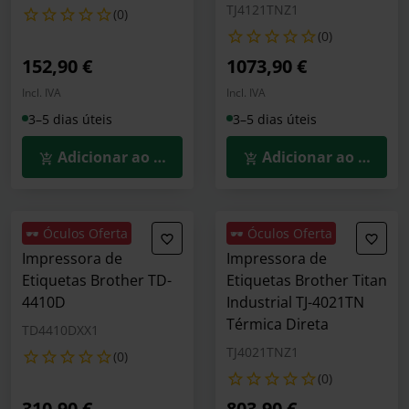
TJ4121TNZ1
(0)
(0)
152,90 €
1073,90 €
Incl. IVA
Incl. IVA
3–5 dias úteis
3–5 dias úteis
Adicionar ao Carrinho
Adicionar ao Carrin
🕶️ Óculos Oferta
🕶️ Óculos Oferta
Impressora de
Impressora de
Etiquetas Brother TD-
Etiquetas Brother Titan
4410D
Industrial TJ-4021TN
Térmica Direta
TD4410DXX1
TJ4021TNZ1
(0)
(0)
310,90 €
803,90 €