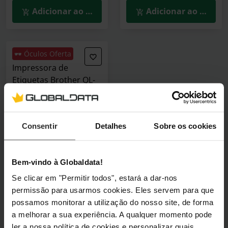
Adicionar ao Carrinho
Adicionar ao Carrin
🕶️ Óculos Oferta
Impressora de
Etiquetas Brother QL-
700
QL700RF1
(0)
Consentir
Detalhes
Sobre os cookies
87,90 €
Incl. IVA
Bem-vindo à Globaldata!
Esgotado
Se clicar em "Permitir todos", estará a dar-nos
Ver detalhes
permissão para usarmos cookies. Eles servem para que
possamos monitorar a utilização do nosso site, de forma
a melhorar a sua experiência. A qualquer momento pode
ler a nossa política de cookies e personalizar quais