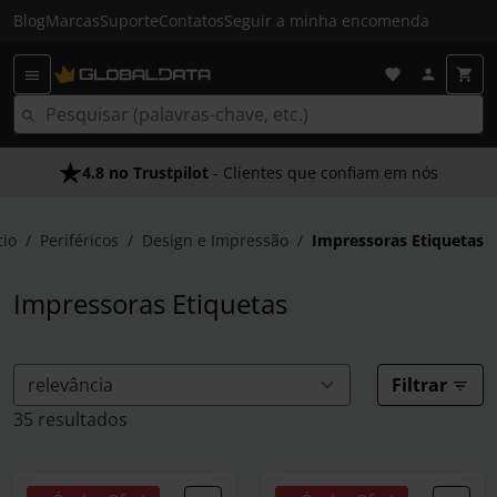
Blog
Marcas
Suporte
Contatos
Seguir a minha encomenda
4.8 no Trustpilot
Envio Gratuito em 24 HRS
- Clientes que confiam em nós
- Acima dos 50€
cio
Periféricos
Design e Impressão
Impressoras Etiquetas
Impressoras Etiquetas
Filtrar
35 resultados