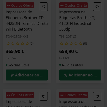
🕶️ Óculos Oferta
🕶️ Óculos Oferta
Impressora de
Impressora de
Etiquetas Brother TD-
Etiquetas Brother TJ-
4425DN Térmica Direta
4120TN Industrial
WiFi Bluetooth
300dpi
TD4425DNXX1
TJ4120TNZ1
(0)
(0)
365,90 €
658,90 €
Incl. IVA
Incl. IVA
3–5 dias úteis
3–5 dias úteis
Adicionar ao Carrinho
Adicionar ao Carrin
🕶️ Óculos Oferta
🕶️ Óculos Oferta
Impressora de
Impressora de