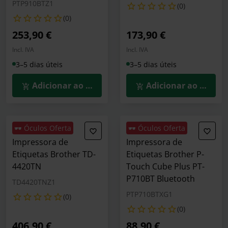
PTP910BTZ1
(0)
(0)
253,90 €
173,90 €
Incl. IVA
Incl. IVA
3–5 dias úteis
3–5 dias úteis
Adicionar ao Carrinho
Adicionar ao Carrin
🕶️ Óculos Oferta
🕶️ Óculos Oferta
Impressora de
Impressora de
Etiquetas Brother TD-
Etiquetas Brother P-
4420TN
Touch Cube Plus PT-
P710BT Bluetooth
TD4420TNZ1
PTP710BTXG1
(0)
(0)
406,90 €
88,90 €