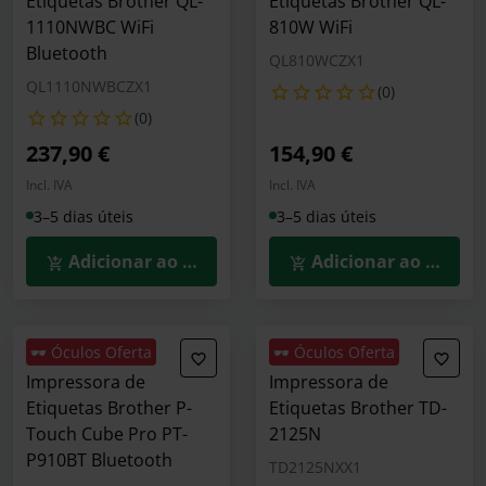
Etiquetas Brother QL-
Etiquetas Brother QL-
1110NWBC WiFi
810W WiFi
Bluetooth
QL810WCZX1
QL1110NWBCZX1
(0)
(0)
237,90 €
154,90 €
Incl. IVA
Incl. IVA
3–5 dias úteis
3–5 dias úteis
Adicionar ao Carrinho
Adicionar ao Carrin
🕶️ Óculos Oferta
🕶️ Óculos Oferta
Impressora de
Impressora de
Etiquetas Brother P-
Etiquetas Brother TD-
Touch Cube Pro PT-
2125N
P910BT Bluetooth
TD2125NXX1