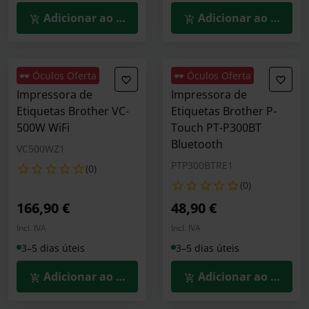
Adicionar ao Carrinho
Adicionar ao Carrin
🕶️ Óculos Oferta
🕶️ Óculos Oferta
Impressora de
Impressora de
Etiquetas Brother VC-
Etiquetas Brother P-
500W WiFi
Touch PT-P300BT
Bluetooth
VC500WZ1
PTP300BTRE1
(0)
(0)
166,90 €
48,90 €
Incl. IVA
Incl. IVA
3–5 dias úteis
3–5 dias úteis
Adicionar ao Carrinho
Adicionar ao Carrin