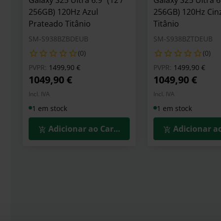
Galaxy S25 Ultra 6.9" (12 /
Galaxy S25 Ultra 6.
256GB) 120Hz Azul
256GB) 120Hz Cin
Prateado Titânio
Titânio
SM-S938BZBDEUB
SM-S938BZTDEUB
(0)
(0)
Preço reduzido de
para
Preço reduzid
para
PVPR:
1499,90 €
PVPR:
1499,90 €
1049,90 €
1049,90 €
Incl. IVA
Incl. IVA
1 em stock
1 em stock
Adicionar ao Carrinho
Adicionar a