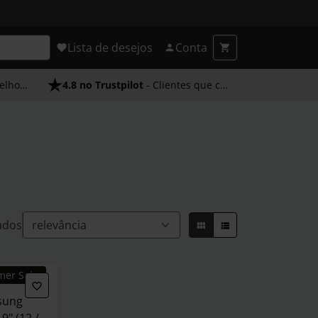
Lista de desejos
Conta
endimento
4.8 no Trustpilot
- Clientes que confiam em nós
ados
mer Sales
sung