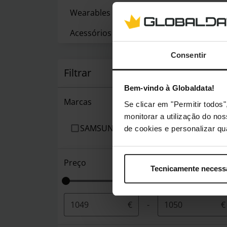
Wearables
(62)
Acessórios
(261)
Consentir
Filtrar
Bem-vindo à Globaldata!
Marcas
Se clicar em "Permitir todo
monitorar a utilização do no
SAMSUNG
de cookies e personalizar qu
Preço
Tecnicamente necess
€
-
€