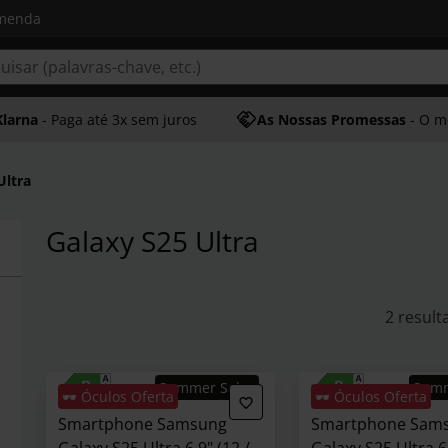
omenda
Klarna
- Paga até 3x sem juros
As Nossas Promessas
- O melhor at
Ultra
Galaxy S25 Ultra
2 result
Summer Sales
Sum
🕶️ Óculos Oferta
🕶️ Óculos Oferta
Smartphone Samsung
Smartphone Sam