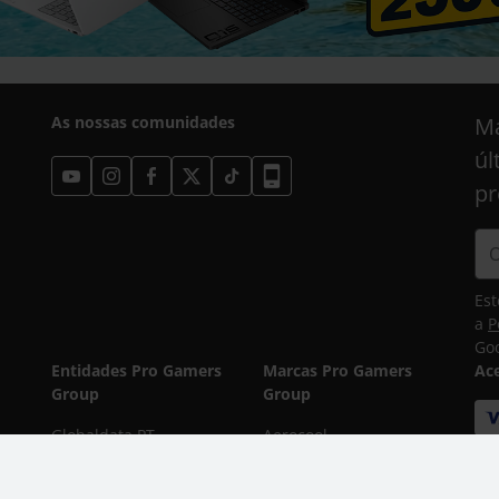
As nossas comunidades
Ma
úl
pr
Est
a
P
Goo
Entidades Pro Gamers
Marcas Pro Gamers
Ac
Group
Group
Globaldata PT
Aerocool
Caseking ES
APNX
Caseking DE
Ducky
En