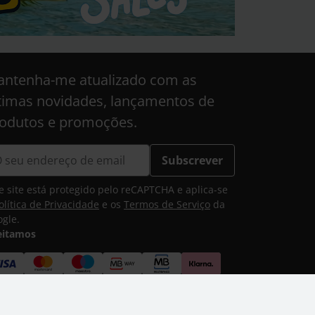
ntenha-me atualizado com as
timas novidades, lançamentos de
odutos e promoções.
Subscrever
e site está protegido pelo reCAPTCHA e aplica-se
olítica de Privacidade
e os
Termos de Serviço
da
gle.
eitamos
vio