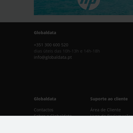
Globaldata
+351 300 600 520
dias úteis das 10h-13h e 14h-18h
info@globaldata.pt
Globaldata
Suporte ao cliente
Contactos
Área de Cliente
Sobre a Globaldata
Livro de Reclamações
Perguntas Frequentes
Livro de Elogios
Promessas
Cumprimento